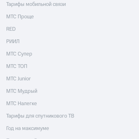
Раскрытие
Тарифы мобильной связи
информации
Информация
МТС Проще
акционерам
Документы
RED
ПАО
"МТС"
РИИЛ
Собрания
акционеров
МТС Супер
Личный
кабинет
акционера
МТС ТОП
Акционерный
капитал
МТС Junior
Контроль
и
МТС Мудрый
аудит
Рынок
МТС Налегке
акций
Тарифы для спутникового ТВ
Описание
Программа
Год на максимуме
приобретения
Порядок