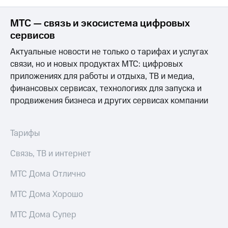
МТС
МТС — связь и экосистема цифровых
о технологиях
сервисов
Достижения
Актуальные новости не только о тарифах и услугах
связи, но и новых продуктах МТС: цифровых
Интервью
приложениях для работы и отдыха, ТВ и медиа,
Финансовая
финансовых сервисах, технологиях для запуска и
отчетность
продвижения бизнеса и других сервисах компании
Контакты
Новости
Тарифы
в
регионе
Связь, ТВ и интернет
м и акционерам
МТС Дома Отлично
Корпоративное
управление
МТС Дома Хорошо
Корпоративный
МТС Дома Супер
секретарь