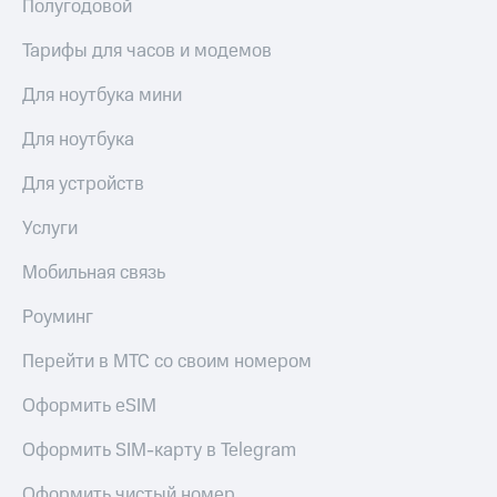
Полугодовой
выкупа
акций
Тарифы для часов и модемов
Дивиденды
Рынок
Для ноутбука мини
облигаций
Для ноутбука
Описание
Еврооблигации-2023
Уведомление
Для устройств
о
погашении
Услуги
именных
облигаций
Мобильная связь
Другое
Роуминг
Регистратор
Реквизиты
Перейти в МТС со своим номером
Контакты
йчивое развитие
Оформить eSIM
и деловая этика
На главную
Оформить SIM-карту в Telegram
Оформить чистый номер