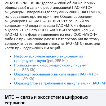
26.12.1995 № 208-ФЗ (далее «Закон об акционерных
обществах») в связи с реорганизацией ПАО «МТС»,
МТС
акционеры - владельцы голосующих акций ПАО «МТС»,
о технологиях
голосовавшие против принятия Общим собранием
акционеров ПАО «МТС» 30.09.2021 г. решений по
Достижения
вопросам « О реорганизации ПАО «МТС» в форме
выделения из него ООО «БИК » и «О реорганизации
Интервью
ПАО «МТС» в форме выделения из него ООО «МВС-1»,
либо не принимавшие участия в голосовании по этому
Финансовая
вопросу, вправе требовать выкупа ПАО «МТС» всех или
отчетность
части принадлежащих им акций.
Контакты
Информационное письмо акционеру по
процедуре выкупа
(pdf, 255 Кб)
Новости
Приложение к информационному письму
в
(pdf, 538 Кб)
регионе
Образец Требования о выкупе акций ПАО «МТС»
(doc, 20 Кб)
м и акционерам
Образец Отзыва требования о выкупе акций ПАО «М
Корпоративное
управление
МТС — связь и экосистема цифровых
Корпоративный
сервисов
секретарь