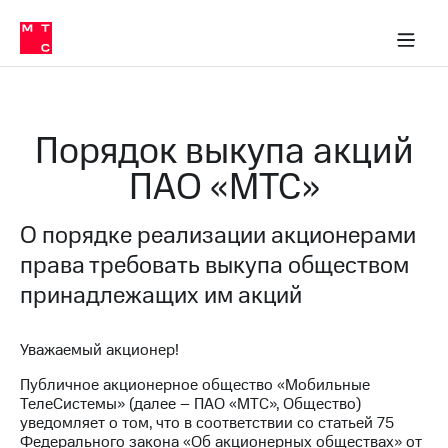
О
сторам и акционерам
Комплаенс и деловая этика
Устойчивое развитие
Медиа-центр
О МТС
О МТС
На главную
компании
О
компании
Стратегия
Стратегия
Карьера
Порядок выкупа акций
в МТС
Карьера
в МТС
ПАО «МТС»
Пресс-
релизы
История
компании
О порядке реализации акционерами
МТС
о технологиях
Руководство
права требовать выкупа обществом
региона
принадлежащих им акций
Правовая
информация
Уважаемый акционер!
Контакты
Публичное акционерное общество «Мобильные
ТелеСистемы» (далее – ПАО «МТС», Общество)
Медиа-центр
уведомляет о том, что в соответствии со статьей 75
Пресс-
Федерального закона «Об акционерных обществах» от
релизы