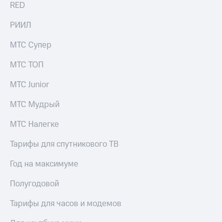
RED
выкупа
акций
РИИЛ
Дивиденды
Рынок
облигаций
МТС Супер
Описание
МТС ТОП
Еврооблигации-2023
Уведомление
МТС Junior
о
погашении
МТС Мудрый
именных
облигаций
МТС Налегке
Другое
Тарифы для спутникового ТВ
Регистратор
Реквизиты
Год на максимуме
Контакты
йчивое развитие
Полугодовой
и деловая этика
На главную
Тарифы для часов и модемов