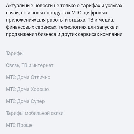
Раскрытие
Актуальные новости не только о тарифах и услугах
информации
связи, но и новых продуктах МТС: цифровых
Информация
акционерам
приложениях для работы и отдыха, ТВ и медиа,
Документы
финансовых сервисах, технологиях для запуска и
ПАО
продвижения бизнеса и других сервисах компании
"МТС"
Собрания
акционеров
Личный
Тарифы
кабинет
акционера
Связь, ТВ и интернет
Акционерный
капитал
МТС Дома Отлично
Контроль
и
МТС Дома Хорошо
аудит
Рынок
МТС Дома Супер
акций
Тарифы мобильной связи
Описание
Программа
МТС Проще
приобретения
Порядок