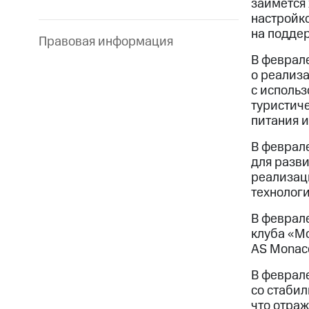
займется
настройко
на подде
Правовая информация
В феврал
о реализ
с исполь
туристиче
питания и
В феврал
для разв
реализац
технологи
В феврале
клуба «М
AS Monac
В феврале
со стаби
что отраж