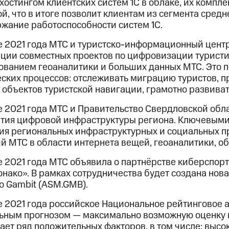
 хостингом клиентских систем 1С в облаке, их ком
й, что в итоге позволит клиентам из сегмента сред
ржание работоспособности систем 1С.
е 2021 года МТС и туристско-информационный цент
ации совместных проектов по цифровизации турист
зованием геоаналитики и больших данных МТС. Это 
ских процессов: отслеживать миграцию туристов, пр
 объектов туристской навигации, грамотно развива
е 2021 года МТС и Правительство Свердловской обл
ития цифровой инфраструктуры региона. Ключевыми
ия региональных инфраструктурных и социальных п
й МТС в области интернета вещей, геоаналитики, о
 2021 года МТС объявила о партнёрстве киберспорт
онако». В рамках сотрудничества будет создана но
o Gambit (ASM.GMB).
 2021 года российское Национальное рейтинговое а
льным прогнозом — максимально возможную оценку к
ает ряд положительных факторов, в том числе: выс