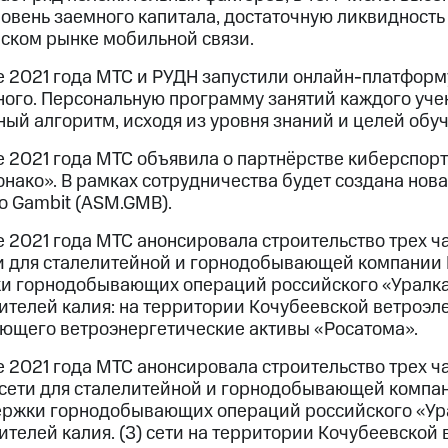
ровень заемного капитала, достаточную ликвидност
йском рынке мобильной связи.
 2021 года МТС и РУДН запустили онлайн-платформу
ого. Персональную программу занятий каждого учен
ый алгоритм, исходя из уровня знаний и целей обуч
 2021 года МТС объявила о партнёрстве киберспорт
онако». В рамках сотрудничества будет создана но
o Gambit (ASM.GMB).
 2021 года МТС анонсировала строительство трех ча
ти для сталелитейной и горнодобывающей компании 
и горнодобывающих операций российского «Уралка
ителей калия: на территории Кочубеевской ветроэл
ющего ветроэнергетические активы «Росатома».
 2021 года МТС анонсировала строительство трех ча
 сети для сталелитейной и горнодобывающей компан
ержки горнодобывающих операций российского «Ура
телей калия. (3) сети на территории Кочубеевской