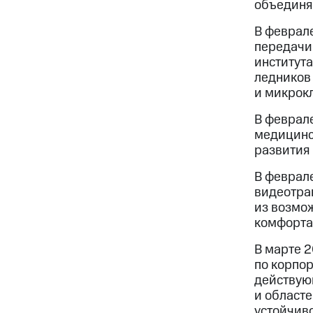
объединя
В феврале
передачи
института
ледников 
и микрок
В феврале
медицинс
развития
В феврале
видеотран
из возмо
комфорта
В марте 2
по корпо
действую
и област
устойчив