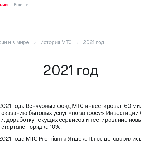
ании
Еще
ТС
Пресс-релизы
МТС о технологиях
ТС
История компании
Руководство региона
Правова
стижения
Интервью
Финансовая отчетность
Конта
сии и в мире
История МТС
2021 год
тивный секретарь
Раскрытие информации
Информа
ный кабинет акционера
Акционерный капитал
Конт
Порядок выкупа акций
Дивиденды
Рынок облигаци
2021 год
 погашении именных облигаций
Другое
Регистрато
2021 года Венчурный фонд МТС инвестировал 60 мил
 оказанию бытовых услуг «по запросу». Инвестиции
и, доработку текущих сервисов и тестирование нов
 стартапе порядка 10%.
2021 года МТС Premium и Яндекс Плюс договорились 