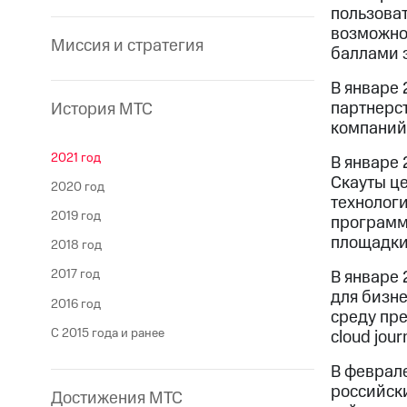
пользоват
возможнос
Миссия и стратегия
баллами з
В январе 
партнерс
История МТС
компаний 
2021 год
В январе 
Скауты ц
2020 год
технолог
2019 год
программу
площадки,
2018 год
В январе
2017 год
для бизн
2016 год
среду пре
С 2015 года и ранее
cloud jou
В феврал
российски
Достижения МТС