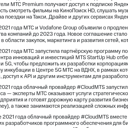
ели МТС Premium получают доступ к подписке Яндек
ть смотреть фильмы на КиноПоиск HD, слушать музы
а поездки на Такси, Драйве и других сервисах Яндек
2021 года МТС и Vodafone Group объявили о продле
тва компаний до 2023 года. Новое соглашение стал
в области закупок, маркетинга и развития сетей, ко
2021 года МТС запустила партнёрскую программу по
ентра инноваций и инвестиций MTS StartUp Hub отб
ии 5G, чтобы предложить их разработки корпорация
 инкубации в Центре 5G МТС на ВДНХ, в рамках кот
 доступ к API и другим инструментам для разработ
 2021 года облачный провайдер #CloudMTS запусти
еса — эксперты МТС оказывают услуги стратегическ
дприятия и готовят дорожную карту развития бизне
rney), а также занимаются реализацией сложных ин
е 2021 года облачный провайдер #CloudMTS вместе 
х разработчиков программного обеспечения для биз