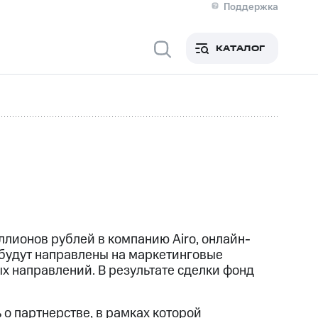
Поддержка
О МТС
я информация
Контакты
КАТАЛОГ
Медиа-центр
кты
Новости в регионе
Инвесторам и акционерам
ция акционерам
Документы
роль и аудит
Рынок акций
й
Описание
р
Реквизиты
Контакты
Устойчивое развитие
Комплаенс и деловая этика
На главную
лионов рублей в компанию Airo, онлайн-
 будут направлены на маркетинговые
ых направлений. В результате сделки фонд
о партнерстве, в рамках которой