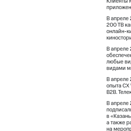
Клиенты М
приложени
В апреле 
200 ТВ ка
онлайн-к
киностори
В апреле
обеспече
любые ви
видами м
В апреле
опыта CX
В2В. Теле
В апреле
подписал
в «Казань
а также р
на мероп