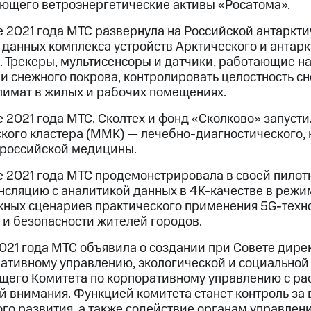
ющего ветроэнергетические активы «Росатома».
 2021 года МТС развернула на Российской антаркти
 данных комплекса устройств Арктического и антар
. Трекеры, мультисенсоры и датчики, работающие на
и снежного покрова, контролировать целостность с
лимат в жилых и рабочих помещениях.
 2021 года МТС, Сколтех и фонд «Сколково» запуст
кого кластера (ММК) — лечебно-диагностического, 
 российской медицины.
 2021 года МТС продемонстрировала в своей пилотн
сляцию с аналитикой данных в 4K-качестве в режим
жных сценариев практического применения 5G-техн
 и безопасности жителей городов.
021 года МТС объявила о создании при Совете дире
ративному управлению, экологической и социальной
щего Комитета по корпоративному управлению с р
ей внимания. Функцией комитета станет контроль з
ого развития, а также содействие органам управле