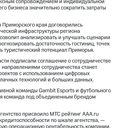
плексным сопровождением и индивидуальной
него бизнеса значительно сократить затраты
р Приморского края договорились
ической инфраструктуры региона
позволит анализировать и улучшать сценарии
огнозировать достаточность гостиниц, точек
ть туристический потенциал Приморья.
асти подписали соглашение о сотрудничестве
 направлениями сотрудничества станет
роектов с использованием цифровых
блачных технологий и больших данных.
ивной команды Gambit Esports и футбольного
вая команда под объединенным брендом
гентство присвоило МТС рейтинг AAA.ru
редитоспособности по шкале агентства, —
окую операционную рентабельность компании,