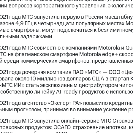
ии вопросов корпоративного управления, экологиче
2021 года МТС запустила первую в России масштабн
азоне 4,9 ГГц в четырнадцати популярных местах М
ые смартфоны, могут подключаться к безлимитному 
льными задержками.
021 года МТС совместно с компаниями Motorola и Qual
ТС на флагманском смартфоне Motorola edge+ скоро
й среди коммерческих смартфонов, представленных 
2021 года дочерняя компания ПАО «МТС» — ООО «Цен
вала около 10 миллионов долларов США в стартап K
 «МТС ИИ» стать эксклюзивным дистрибутором чипов
 собственную линейку AI-ready продуктов с использ
021 года агентство «Эксперт РА» повысило кредитн
льным прогнозом, принимая во внимание усиление р
2021 года МТС запустила онлайн-сервис МТС Страхо
траховых продуктов: ОСАГО, страхование ипотеки, 