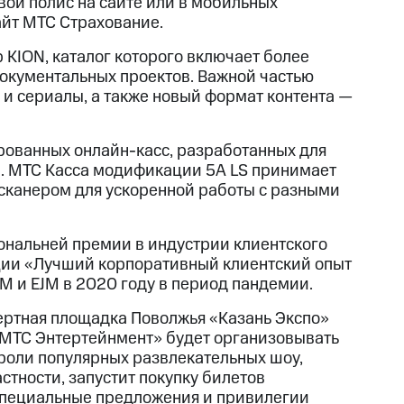
ой полис на сайте или в мобильных
айт МТС Страхование.
 KION, каталог которого включает более
документальных проектов. Важной частью
и сериалы, а также новый формат контента —
рованных онлайн-касс, разработанных для
в. МТС Касса модификации 5А LS принимает
сканером для ускоренной работы с разными
ональней премии в индустрии клиентского
ации «Лучший корпоративный клиентский опыт
M и EJM в 2020 году в период пандемии.
ертная площадка Поволжья «Казань Экспо»
 «МТС Энтертейнмент» будет организовывать
троли популярных развлекательных шоу,
стности, запустит покупку билетов
 специальные предложения и привилегии