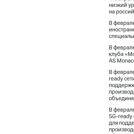
низкий у
на росси
В феврале
иностранн
специальн
В феврале
клуба «М
AS Monac
В феврале
ready се
поддержк
производ
объединя
В феврале
5G-ready
для подд
производи