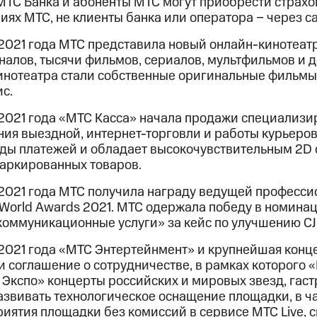
ТС Банка и абоненты МТС могут приобрести страхов
ях МТС, не клиенты банка или оператора − через с
2021 года МТС представила новый онлайн-кинотеатр
налов, тысячи фильмов, сериалов, мультфильмов и 
инотеатра стали собственные оригинальные фильмы 
с.
 2021 года «МТС Касса» начала продажи специализи
ния выездной, интернет-торговли и работы курьеро
ды платежей и обладает высокочувствительным 2D 
аркированных товаров.
 2021 года МТС получила награду ведущей професси
 World Awards 2021. МТС одержала победу в номин
коммуникационные услуги» за кейс по улучшению CJ
 2021 года «МТС Энтертейнмент» и крупнейшая конц
и соглашение о сотрудничестве, в рамках которого
 Экспо» концерты российских и мировых звезд, гас
азвивать технологическое оснащение площадки, в ча
риятия площадки без комиссий в сервисе МТС Live,