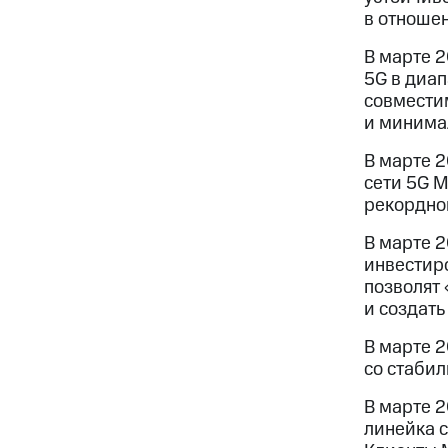
в отношен
В марте 
5G в диап
совместим
и минима
В марте 2
сети 5G М
рекордно
В марте 
инвестиро
позволят
и создать
В марте 2
со стаби
В марте 
линейка с