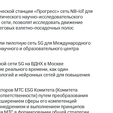
ческой станции «Прогресс» сеть NB-IoT для
ктического научно-исследовательского
 сети, позволят исследовать движение
неговых взлетно-посадочных полос
или пилотную сеть 5G для Международного
научного и образовательного центра
ой сети 5G на ВДНХ в Москве
е реального времени, как один
ологий и нейронных сетей для повышения
кторов МТС ESG Комитета (Комитета
 ответственности) путем преобразования
асширением сферы его компетенций
а внедрением и выполнением принципов
ния МТС в формировании общей стратегии