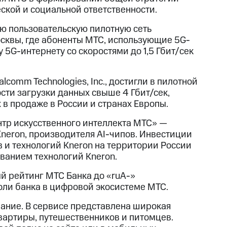
ской и социальной ответственности.
ую пользовательскую пилотную сеть
осквы, где абоненты МТС, использующие 5G-
5G-интернету со скоростями до 1,5 Гбит/cек
comm Technologies, Inc., достигли в пилотной
сти загрузки данных свыше 4 Гбит/сек,
в продаже в России и странах Европы.
тр искусственного интеллекта МТС» —
neron, производителя AI-чипов. Инвестиции
 и технологий Kneron на территории России
ованием технологий Kneron.
ый рейтинг МТС Банка до «ruA-»
оли банка в цифровой экосистеме МТС.
вание. В сервисе представлена широкая
квартиры, путешественников и питомцев.