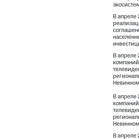
экосисте
В апреле 
реализац
соглашен
населенны
инвестиц
В апреле 
компаний
телевиден
регионал
Невинномы
В апреле 
компаний
телевиден
регионал
Невинномы
В апреле 