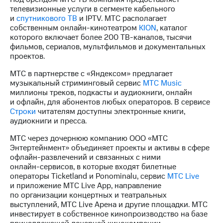
телевизионные услуги в сегменте кабельного
и
спутникового ТВ
и IPTV. МТС располагает
собственным
онлайн-кинотеатром
KION
, каталог
которого включает более 200
ТВ-каналов
, тысячи
фильмов, сериалов, мультфильмов и документальных
проектов.
МТС в партнерстве с «Яндексом» предлагает
музыкальный стриминговый сервис
МТС Music
миллионы треков, подкасты и аудиокниги, онлайн
и офлайн, для абонентов любых операторов. В сервисе
Строки
читателям доступны электронные книги,
аудиокниги и пресса.
МТС через дочернюю компанию ООО «МТС
Энтертейнмент» объединяет проекты и активы в сфере
офлайн-развлечений
и связанных с ними
онлайн-сервисов
, в которые входят билетные
операторы Ticketland и Ponominalu, сервис
МТС Live
и приложение МТС Live App, направление
по организации концертных и театральных
выступлений, МТС Live Арена и другие площадки. МТС
инвестирует в собственное кинопроизводство на базе