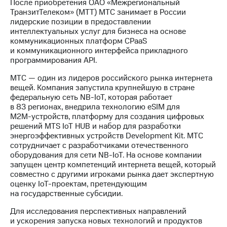
После приобретения ОАО «Межрегиональный
ТранзитТелеком» (МТТ) МТС занимает в России
лидерские позиции в предоставлении
интеллектуальных услуг для бизнеса на основе
коммуникационных платформ CPaaS
и коммуникационного интерфейса прикладного
программирования API.
МТС — один из лидеров российского рынка интернета
вещей. Компания запустила крупнейшую в стране
федеральную сеть
NB-IoT
, которая работает
в 83 регионах, внедрила технологию eSIM для
М2М-устройств
, платформу для создания цифровых
решений MTS IoT HUВ и набор для разработки
энергоэффективных устройств Development Kit. МТС
сотрудничает с разработчиками отечественного
оборудования для сети
NB-IoT
. На основе компании
запущен центр компетенций интернета вещей, который
совместно с другими игроками рынка дает экспертную
оценку
IoT-проектам
, претендующим
на государственные субсидии.
Для исследования перспективных направлений
и ускорения запуска новых технологий и продуктов