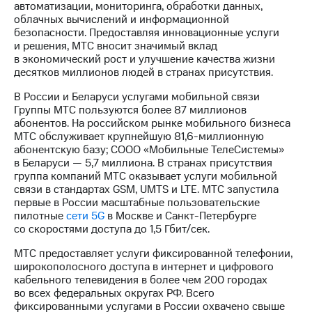
автоматизации, мониторинга, обработки данных,
облачных вычислений и информационной
МТС
безопасности. Предоставляя инновационные услуги
о технологиях
и решения, МТС вносит значимый вклад
в экономический рост и улучшение качества жизни
Достижения
десятков миллионов людей в странах присутствия.
Интервью
В России и Беларуси услугами мобильной связи
Группы МТС пользуются более 87 миллионов
Финансовая
абонентов. На российском рынке мобильного бизнеса
отчетность
МТС обслуживает крупнейшую
81,6-миллионную
абонентскую базу; СООО «Мобильные ТелеСистемы»
Контакты
в Беларуси — 5,7 миллиона. В странах присутствия
группа компаний МТС оказывает услуги мобильной
Новости
связи в стандартах GSM, UMTS и LTE. МТС запустила
в
первые в России масштабные пользовательские
регионе
пилотные
сети 5G
в Москве и
Санкт-Петербурге
со скоростями доступа до 1,5 Гбит/cек.
м и акционерам
Корпоративное
МТС предоставляет услуги фиксированной телефонии,
управление
широкополосного доступа в интернет и цифрового
кабельного телевидения в более чем 200 городах
Корпоративный
во всех федеральных округах РФ. Всего
секретарь
фиксированными услугами в России охвачено свыше