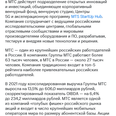
в МТС действует подразделение открытых инноваций
и инвестиций, объединяющее корпоративный
венчурный фонд, венчурную студию, Центры
5G и акселерационную программу
MTS StartUp Hub
.
Компания сотрудничает с ведущими российскими
исследовательскими центрами, глобальными
отраслевыми сообществами и мировыми
производителями оборудования и ПО, разрабатывая,
тестируя и внедряя новые технологии и решения.
МТС — один из крупнейших российских работодателей
в России. В компаниях Группы МТС работают более
63 тысяч человек, в МТС в России — около 27 тысяч
человек. Компания традиционно входит в
топ-5
рейтинга наиболее привлекательных российских
работодателей.
В 2021 году консолидированная выручка Группы МТС
выросла на 13,5% до 606,0 миллиардов рублей,
скорректированный показатель OIBDA — на 6,4%
до 234,2 миллиардов рублей. МТС является одной
из компаний «голубых фишек» российского рынка
акций и входит в число крупнейших мобильных
операторов мира по размеру абонентской базы. Акции