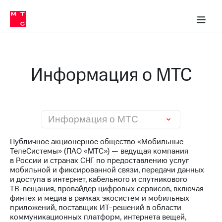
О
сторам и акционерам
Комплаенс и деловая этика
Устойчивое развитие
Медиа-центр
О МТС
О МТС
На главную
компании
О
компании
Стратегия
Стратегия
Карьера
Информация о МТС
в МТС
Карьера
в МТС
Пресс-
релизы
История
компании
МТС
Информация о МТС
о технологиях
Руководство
региона
Публичное акционерное общество «Мобильные
ТелеСистемы» (ПАО «МТС») — ведущая компания
Правовая
в России и странах СНГ по предоставлению услуг
информация
мобильной и фиксированной связи, передачи данных
и доступа в интернет, кабельного и спутникового
Контакты
ТВ-вещания
, провайдер цифровых сервисов, включая
финтех и медиа в рамках экосистем и мобильных
Медиа-центр
приложений, поставщик
ИТ-решений
в области
Пресс-
коммуникационных платформ, интернета вещей,
релизы