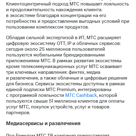
выкупа
Клиентоцентричный подход МТС повышает лояльность
акций
и продолжительность нахождения клиента
Дивиденды
в экосистеме благодаря концентрации на его
Рынок
потребностях и предоставлении выгодных условий при
облигаций
пользовании комплексом продуктов.
Обладая сильной экспертизой в ИТ, МТС расширяет
Описание
цифровую экосистему OTT, IP и облачных сервисов:
Еврооблигации-2023
сегодня около 25 миллионов пользователей
Уведомление
пользуются мобильными брендированными
о
приложениями МТС. В рамках развития экосистемы
погашении
кроме телекоммуникационных услуг МТС осваивает
именных
три ключевых направления: финтех, медиа
облигаций
и развлечения, а также облачные и цифровые решения
Другое
для бизнеса. Сервисы экосистемы доступны в рамках
единой подписки МТС Premium, интегрированы
Регистратор
с программой лояльности
МТС Cashback
, которой
Реквизиты
пользуются свыше 51 миллиона клиентов для оплаты
Контакты
услуг МТС, покупок устройств, услуг и товаров
йчивое развитие
партнеров.
и деловая этика
На главную
Медиасервисы и развлечения
Под брендом МТС ТВ компания предоставляет