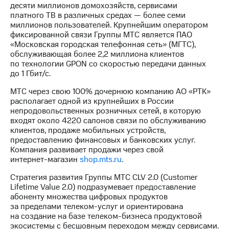
Раскрытие
десяти миллионов домохозяйств, сервисами
информации
платного ТВ в различных средах — более семи
Информация
миллионов пользователей. Крупнейшим оператором
акционерам
фиксированной связи Группы МТС является ПАО
Документы
«Московская городская телефонная сеть» (МГТС),
ПАО
обслуживающая более 2,2 миллиона клиентов
"МТС"
по технологии GPON со скоростью передачи данных
Собрания
до 1 Гбит/с.
акционеров
Личный
МТС через свою 100% дочернюю компанию АО «РТК»
кабинет
располагает одной из крупнейших в России
акционера
непродовольственных розничных сетей, в которую
Акционерный
входят около 4220 салонов связи по обслуживанию
капитал
клиентов, продаже мобильных устройств,
Контроль
предоставлению финансовых и банковских услуг.
и
Компания развивает продажи через свой
аудит
интернет-магазин
shop.mts.ru
.
Рынок
акций
Стратегия развития Группы МТС CLV 2.0 (Customer
Lifetime Value 2.0) подразумевает предоставление
Описание
абоненту множества цифровых продуктов
Программа
за пределами
телеком-услуг
и ориентирована
приобретения
на создание на базе
телеком-бизнеса
продуктовой
Порядок
экосистемы с бесшовным переходом между сервисами.