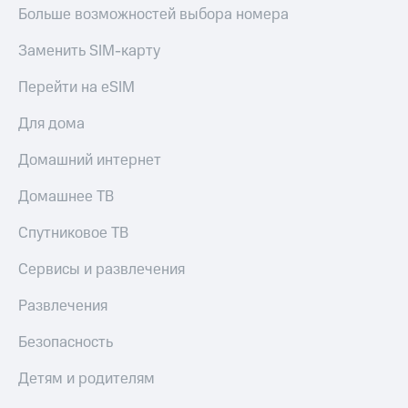
МТС
Больше возможностей выбора номера
Live
Деньги
МТС
Заменить SIM-карту
Гудок
Накопления
Перейти на eSIM
Мой
Откладывайте
МТС
деньги
Для дома
и получайте
Все
доход 15%
приложения
Домашний интернет
Акции
Финансы
Условия
Инвестиции
Домашнее ТВ
пополнения
Получайте
Спутниковое ТВ
Скидка
доход
30%
онлайн
Сервисы и развлечения
на связь
Страхование
Развлечения
Покупка
Тарифы
полисов
RED,
Безопасность
онлайн
РИИЛ
Скидка 30%
и МТС Супер
Детям и родителям
на связь
дешевле
при оплате