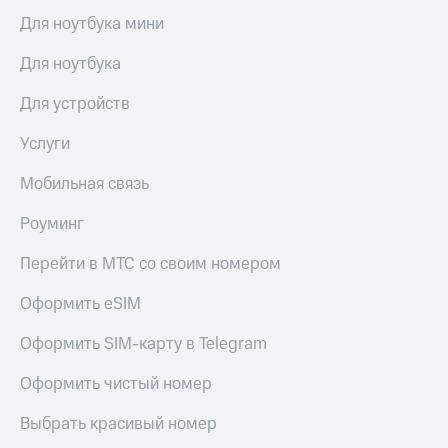
Live
Безопасность
Для ноутбука мини
Гудок
Финансы
Для ноутбука
Мой
Детям
МТС
Для устройств
и родителям
Все
Услуги
Здоровье
приложения
и фитнес
Мобильная связь
Инвестиции
Приложения
от МТС
Роуминг
Получайте
доход
Акции
Перейти в МТС со своим номером
онлайн
Страхование
Приложения
Оформить eSIM
КИОН
Покупка
Оформить SIM-карту в Telegram
полисов
КИОН
онлайн
Музыка
Оформить чистый номер
Скидка 30%
на связь
КИОН
Выбрать красивый номер
Строки
С картой