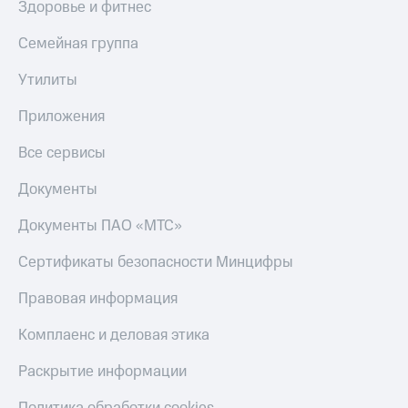
Здоровье и фитнес
С картой
с карты
МТС
МТС Деньги
Семейная группа
Деньги
МТС
Обзоры
Накопления
товаров
Утилиты
Откладывайте
Скидки
Приложения
деньги
до 40%
и получайте
на смартфоны
Все сервисы
доход 15%
Платежи
при
Документы
и
покупке
переводы
со связью
Документы ПАО «МТС»
МТС
Пополнить
Сертификаты безопасности Минцифры
номер
МТС
Правовая информация
Настройки
Комплаенс и деловая этика
автоплатежа
Раскрытие информации
Пополнить
номер
другого