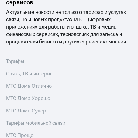
сервисов
Услуги
149 ₽/
мес
Актуальные новости не только о тарифах и услугах
Акции
связи, но и новых продуктах МТС: цифровых
МТС
приложениях для работы и отдыха, ТВ и медиа,
Домашний
Premium
интернет
финансовых сервисах, технологиях для запуска и
Подписка
продвижения бизнеса и других сервисах компании
Домашнее
на гигабайты
ТВ
интернета,
фильмы,
Тарифы
Спутниковое
музыка
ТВ
и многое
Связь, ТВ и интернет
другое
Перейти
Семейная
в МТС
МТС Дома Отлично
группа
со своим
номером
МТС Дома Хорошо
Скидка
на тарифы,
Поддержка
МТС Дома Супер
общие
подписки
висы и подписки
и услуги,
Тарифы мобильной связи
МТС
доступ
Premium
к геолокации
МТС Проще