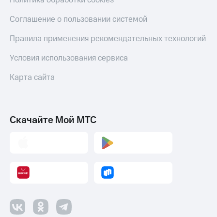
Политика обработки cookies
оператора
Соглашение о пользовании системой
Оплата
интернета
Правила применения рекомендательных технологий
и
ТВ
Условия использования сервиса
Переводы
Карта сайта
с
телефона
на карту
Скачайте Мой МТС
МТС Pay
Оплата
по QR-
коду
за границей
тернет-магазин
Смартфоны
Наушники