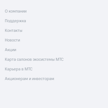
и
колонки
О компании
Умные
часы
Поддержка
и
трекеры
Контакты
Умный
Новости
дом
Акции
Планшеты
Карта салонов экосистемы МТС
Акции
и
Карьера в МТС
скидки
Акционерам и инвесторам
Все
товары