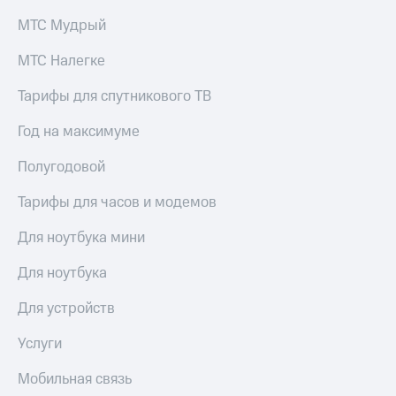
КИОН
и не
МТС Мудрый
Строки
только
МТС Налегке
Live
Безопасность
Тарифы для спутникового ТВ
Гудок
Финансы
Мой
Год на максимуме
Детям
МТС
и родителям
Полугодовой
Все
Здоровье
приложения
и фитнес
Тарифы для часов и модемов
Инвестиции
Приложения
Для ноутбука мини
от МТС
Получайте
Для ноутбука
доход
Акции
онлайн
Для устройств
Приложения
Страхование
КИОН
Услуги
Покупка
КИОН
Мобильная связь
полисов
Музыка
онлайн