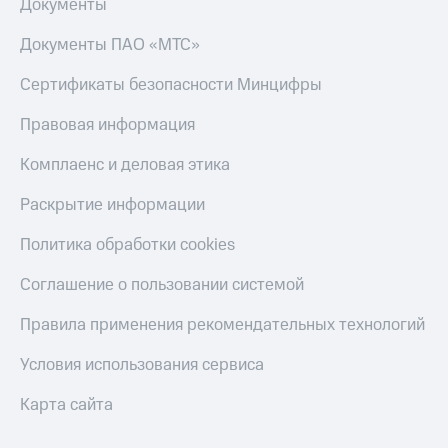
Документы
Настройки
Документы ПАО «МТС»
автоплатежа
Сертификаты безопасности Минцифры
Пополнить
номер
Правовая информация
другого
оператора
Комплаенс и деловая этика
Оплата
интернета
Раскрытие информации
и
ТВ
Политика обработки cookies
Переводы
Соглашение о пользовании системой
с
телефона
Правила применения рекомендательных технологий
на карту
Условия использования сервиса
МТС Pay
Карта сайта
Оплата
по QR-