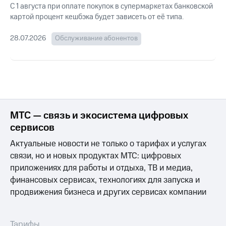
для дома
С 1 августа при оплате покупок в супермаркетах банковской
картой процент кешбэка будет зависеть от её типа.
Услуги
149 ₽/
мес
28.07.2026
Обслуживание абонентов
Акции
МТС
Домашний
Premium
интернет
Подписка
Домашнее
на гигабайты
ТВ
интернета,
фильмы,
МТС — связь и экосистема цифровых
Спутниковое
музыка
сервисов
ТВ
и многое
другое
Актуальные новости не только о тарифах и услугах
Перейти
связи, но и новых продуктах МТС: цифровых
в МТС
Семейная
со своим
приложениях для работы и отдыха, ТВ и медиа,
группа
номером
финансовых сервисах, технологиях для запуска и
Скидка
продвижения бизнеса и других сервисах компании
Поддержка
на тарифы,
общие
висы и подписки
подписки
Тарифы
МТС
и услуги,