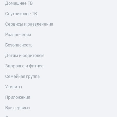
Домашнее ТВ
онлайн
Тарифы
RED,
Скидка 30%
Спутниковое ТВ
РИИЛ
на связь
и МТС Супер
Сервисы и развлечения
дешевле
С картой
при оплате
МТС
Развлечения
с карты
Деньги
МТС Деньги
Безопасность
МТС
Обзоры
Накопления
Детям и родителям
товаров
Откладывайте
Здоровье и фитнес
Скидки
деньги
до 40%
и получайте
Семейная группа
доход 15%
на смартфоны
Платежи
Утилиты
при
и
покупке
переводы
Приложения
со связью
МТС
Пополнить
Все сервисы
номер
МТС