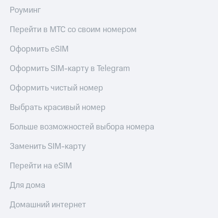
Роуминг
КИОН
Скидка 30%
Строки
на связь
Перейти в МТС со своим номером
Live
С картой
Оформить eSIM
МТС
Гудок
Деньги
Оформить SIM-карту в Telegram
Мой
МТС
МТС
Оформить чистый номер
Накопления
Все
Выбрать красивый номер
Откладывайте
приложения
деньги
Финансы
и получайте
Больше возможностей выбора номера
Инвестиции
доход 15%
Заменить SIM-карту
Получайте
Акции
доход
Условия
Перейти на eSIM
онлайн
пополнения
Для дома
Страхование
Скидка
30%
Домашний интернет
Покупка
на связь
полисов