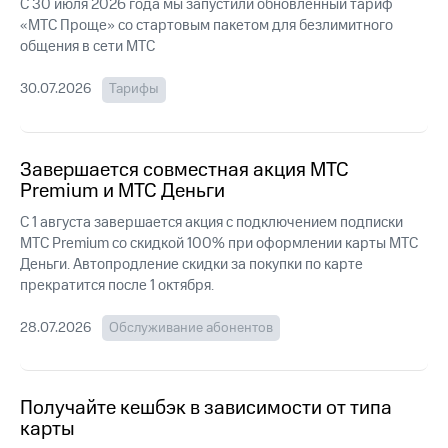
Интернет,
Выбрать
С 30 июля 2026 года мы запустили обновлённый тариф
ТВ и телефон
красивый
«МТС Проще» со стартовым пакетом для безлимитного
для дома
номер
общения в сети МТС
Заменить
30.07.2026
Тарифы
Услуги
SIM-
карту
Личный
кабинет
Перейти
Завершается совместная акция МТС
интернета
на
Premium и МТС Деньги
и
eSIM
ТВ
С 1 августа завершается акция с подключением подписки
Личный
Для дома
МТС Premium со скидкой 100% при оформлении карты МТС
кабинет
Выберите
Деньги. Автопродление скидки за покупки по карте
спутникового
и подключите
ТВ
прекратится после 1 октября.
ТВ
Скачать
с выгодным
приложение
тарифом
28.07.2026
Обслуживание абонентов
Мой
МТС
Акции
Тарифы
Интернет,
Получайте кешбэк в зависимости от типа
ТВ и телефон
карты
Видеонаблюдение
для дома