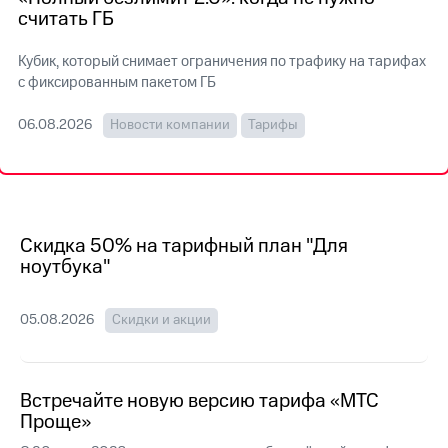
на связь
считать ГБ
Роуминг
Тарифы
Кубик, который снимает ограничения по трафику на тарифах
RED,
с фиксированным пакетом ГБ
Семейная
РИИЛ
группа
и МТС
06.08.2026
Новости компании
Тарифы
Супер
Заказать
дешевле
SIM-
при
карту
оплате
с карты
Оформить
МТС
eSIM
Скидка 50% на тарифный план "Для
Деньги
ноутбука"
SIM-
Выберите
карта
и подключите
для
ТВ
05.08.2026
Скидки и акции
иностранцев
с выгодным
тарифом
Оформить
чистый
Встречайте новую версию тарифа «МТС
Тарифы
номер
Проще»