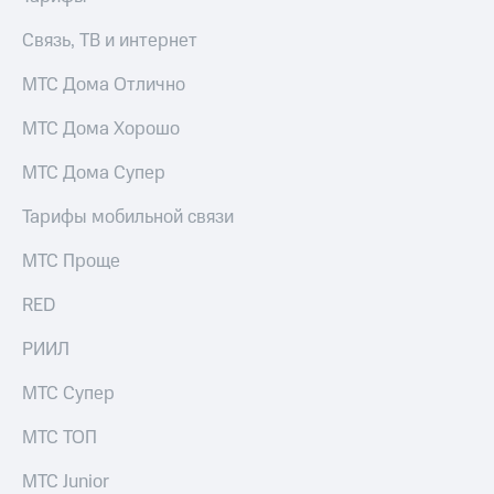
Premium
доступ
Связь, ТВ и интернет
к геолокации
Подписка
Сертификаты
на гигабайты
МТС Дома Отлично
безопасности
интернета,
фильмы,
МТС Дома Хорошо
Всё
музыка
и многое
под
МТС Дома Супер
другое
рукой
в Мой МТС
Тарифы мобильной связи
Семейная
группа
Посмотрите,
МТС Проще
что
Скидка
полезного
RED
на тарифы,
есть
общие
в нашем
РИИЛ
подписки
приложении
и услуги,
доступ
МТС Супер
КИОН
к геолокации
МТС ТОП
КИОН
Кино,
Музыка
музыка,
МТС Junior
книги