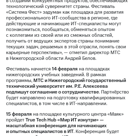
в создании конкурентных продуктов, обеспечивающих
Раскрытие
технологический суверенитет страны. Фестиваль
информации
«Система Фест» задуман как площадка для развития
Информация
профессионального ИТ-сообщества в регионе, где
акционерам
действующие и начинающие ИТ-специалисты могут
Документы
познакомиться, пообщаться, обменяться опытом
ПАО
с коллегами из своей или из смежных областей,
"МТС"
получить от ведущих экспертов страны понимание
Собрания
текущих задач, решаемых в этой отрасли, понять свои
акционеров
карьерные перспективы», — отметил директор МТС
Личный
в Нижегородской области Андрей Белов.
кабинет
акционера
Фестиваль начнется
14 февраля
на площадках
Акционерный
нижегородских учебных заведений. В рамках
капитал
программы,
МТС и Нижегородский государственный
Контроль
технический университет им. Р.Е. Алексеева
и
подпишут соглашение о сотрудничестве
. Партнёрство
аудит
будет направлено на подготовку квалифицированных
Рынок
специалистов, в том числе в ИТ-направлении.
акций
15 февраля
на площадке культурного центра «Маяк»
Описание
пройдет
True Tech Hub «Мир ИТ изнутри» —
Программа
масштабная конференция для начинающих
приобретения
и опытных специалистов в ИТ
. Конференция будет
Порядок