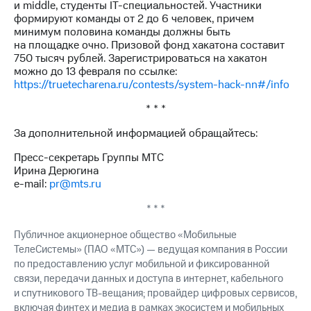
и middle, студенты IT-специальностей. Участники
формируют команды от 2 до 6 человек, причем
минимум половина команды должны быть
на площадке очно. Призовой фонд хакатона составит
750 тысяч рублей. Зарегистрироваться на хакатон
можно до 13 февраля по ссылке:
https://truetecharena.ru/contests/system-hack-nn#/info
* * *
За дополнительной информацией обращайтесь:
Пресс-секретарь Группы МТС
Ирина Дерюгина
e-mail:
pr@mts.ru
* * *
Публичное акционерное общество «Мобильные
ТелеСистемы» (ПАО «МТС») — ведущая компания в России
по предоставлению услуг мобильной и фиксированной
связи, передачи данных и доступа в интернет, кабельного
и спутникового ТВ-вещания; провайдер цифровых сервисов,
включая финтех и медиа в рамках экосистем и мобильных