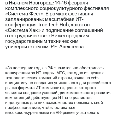
в Нижнем Новгороде 14-16 февраля
комплексного социокультурного фестиваля
МТС
«Система Фест». В рамках фестиваля
о технологиях
запланированы: масштабная ИТ-
Достижения
конференция True Tech Hub, хакатон
«Система Хак» и подписание соглашений
Интервью
о сотрудничестве с Нижегородским
государственным техническим
Финансовая
университетом им. Р.Е. Алексеева.
отчетность
Контакты
«За последние годы в РФ значительно обострилась
Новости
конкуренция за ИТ-кадры. МТС, как одна из лучших
в
технологических компаний страны, взяла на себя
регионе
инициативу по созданию уникального для российского
рынка формата ИТ-комьюнити, целью которого
м и акционерам
является создание условий для комплексного развития
Корпоративное
компетенций действующих ИТ-специалистов
управление
и доступных для них возможностях повышать свой
профессионализм, чтобы оставаться
Корпоративный
высококонкурентными на HR-рынке, участвовать
секретарь