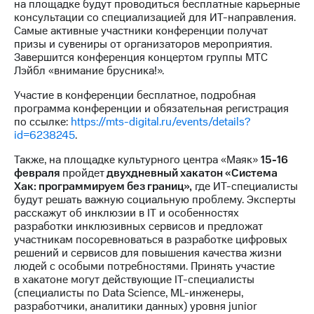
на площадке будут проводиться бесплатные карьерные
консультации со специализацией для ИТ-направления.
Самые активные участники конференции получат
призы и сувениры от организаторов мероприятия.
Завершится конференция концертом группы МТС
Лэйбл «внимание брусника!».
Участие в конференции бесплатное, подробная
программа конференции и обязательная регистрация
по ссылке:
https://mts-digital.ru/events/details?
id=6238245
.
Также, на площадке культурного центра «Маяк»
15-16
февраля
пройдет
двухдневный хакатон «Система
Хак: программируем без границ»,
где ИТ-специалисты
будут решать важную социальную проблему. Эксперты
расскажут об инклюзии в IT и особенностях
разработки инклюзивных сервисов и предложат
участникам посоревноваться в разработке цифровых
решений и сервисов для повышения качества жизни
людей с особыми потребностями. Принять участие
в хакатоне могут действующие IT-специалисты
(специалисты по Data Science, ML-инженеры,
разработчики, аналитики данных) уровня junior