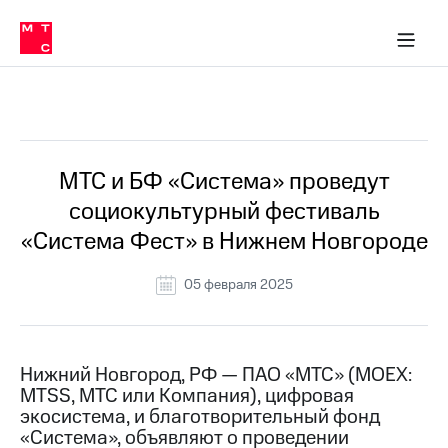
О
сторам и акционерам
Комплаенс и деловая этика
Устойчивое развитие
Медиа-центр
О МТС
О МТС
На главную
компании
О
компании
Стратегия
Стратегия
Все Новости
Карьера
в МТС
Карьера
в МТС
Пресс-
МТС и БФ «Система» проведут
релизы
История
социокультурный фестиваль
компании
МТС
«Система Фест» в Нижнем Новгороде
о технологиях
Руководство
региона
05 февраля 2025
Правовая
информация
Контакты
Нижний Новгород, РФ — ПАО «МТС» (MOEX:
MTSS, МТС или Компания), цифровая
Медиа-центр
экосистема, и благотворительный фонд
Пресс-
«Система», объявляют о проведении
релизы