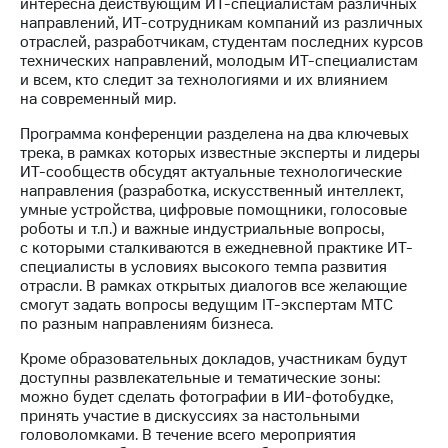
интересна действующим ИТ-специалистам различных
выкупа
направлений, ИТ-сотрудникам компаний из различных
акций
отраслей, разработчикам, студентам последних курсов
Дивиденды
технических направлений, молодым ИТ-специалистам
Рынок
и всем, кто следит за технологиями и их влиянием
облигаций
на современный мир.
Описание
Программа конференции разделена на два ключевых
Еврооблигации-2023
трека, в рамках которых известные эксперты и лидеры
Уведомление
ИТ-сообществ обсудят актуальные технологические
о
направления (разработка, искусственный интеллект,
погашении
умные устройства, цифровые помощники, голосовые
именных
роботы и т.п.) и важные индустриальные вопросы,
облигаций
с которыми сталкиваются в ежедневной практике ИТ-
Другое
специалисты в условиях высокого темпа развития
отрасли. В рамках открытых диалогов все желающие
Регистратор
смогут задать вопросы ведущим IT-экспертам МТС
Реквизиты
по разным направлениям бизнеса.
Контакты
йчивое развитие
Кроме образовательных докладов, участникам будут
и деловая этика
доступны развлекательные и тематические зоны:
На главную
можно будет сделать фотографии в ИИ-фотобудке,
принять участие в дискуссиях за настольными
головоломками. В течение всего мероприятия