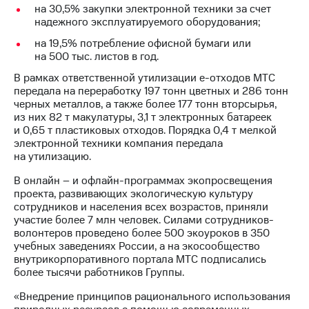
Раскрытие
на 30,5% закупки электронной техники за счет
информации
надежного эксплуатируемого оборудования;
Информация
акционерам
на 19,5% потребление офисной бумаги или
Документы
на 500 тыс. листов в год.
ПАО
В рамках ответственной утилизации е-отходов МТС
"МТС"
передала на переработку 197 тонн цветных и 286 тонн
Собрания
черных металлов, а также более 177 тонн вторсырья,
акционеров
из них 82 т макулатуры, 3,1 т электронных батареек
Личный
и 0,65 т пластиковых отходов. Порядка 0,4 т мелкой
кабинет
электронной техники компания передала
акционера
на утилизацию.
Акционерный
капитал
В онлайн – и офлайн-программах экопросвещения
Контроль
проекта, развивающих экологическую культуру
и
сотрудников и населения всех возрастов, приняли
аудит
участие более 7 млн человек. Силами сотрудников-
Рынок
волонтеров проведено более 500 экоуроков в 350
акций
учебных заведениях России, а на экосообщество
внутрикорпоративного портала МТС подписались
Описание
более тысячи работников Группы.
Программа
приобретения
«Внедрение принципов рационального использования
Порядок