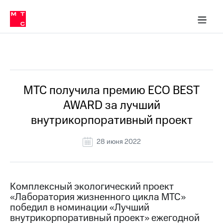
О
сторам и акционерам
Комплаенс и деловая этика
Устойчивое развитие
Медиа-центр
О МТС
О МТС
На главную
компании
О
компании
Стратегия
Стратегия
Все Новости
Карьера
в МТС
Карьера
в МТС
Пресс-
МТС получила премию ECO BEST
релизы
История
AWARD за лучший
компании
МТС
внутрикорпоративный проект
о технологиях
Руководство
региона
28 июня 2022
Правовая
информация
Контакты
Комплексный экологический проект
«Лаборатория жизненного цикла МТС»
Медиа-центр
победил в номинации «Лучший
Пресс-
внутрикорпоративный проект» ежегодной
релизы