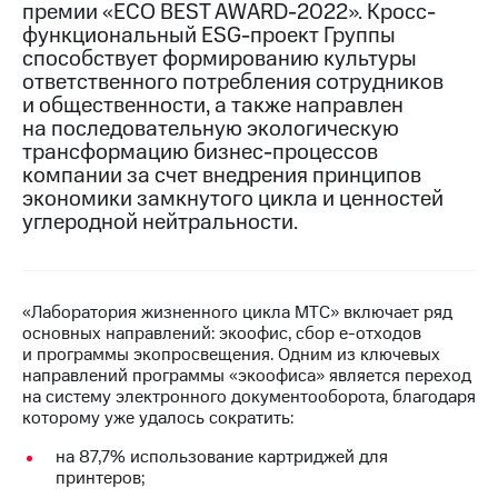
премии «ECO BEST AWARD-2022». Кросс-
функциональный ESG-проект Группы
МТС
способствует формированию культуры
о технологиях
ответственного потребления сотрудников
Достижения
и общественности, а также направлен
на последовательную экологическую
Интервью
трансформацию бизнес-процессов
компании за счет внедрения принципов
Финансовая
экономики замкнутого цикла и ценностей
отчетность
углеродной нейтральности.
Контакты
Новости
в
«Лаборатория жизненного цикла МТС» включает ряд
регионе
основных направлений: экоофис, сбор е-отходов
и программы экопросвещения. Одним из ключевых
направлений программы «экоофиса» является переход
м и акционерам
Корпоративное
на систему электронного документооборота, благодаря
управление
которому уже удалось сократить:
на 87,7% использование картриджей для
Корпоративный
принтеров;
секретарь