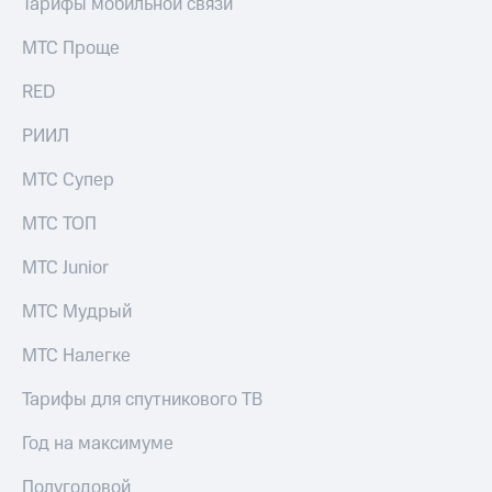
Тарифы мобильной связи
МТС Проще
RED
РИИЛ
МТС Супер
МТС ТОП
МТС Junior
МТС Мудрый
МТС Налегке
Тарифы для спутникового ТВ
Год на максимуме
Полугодовой