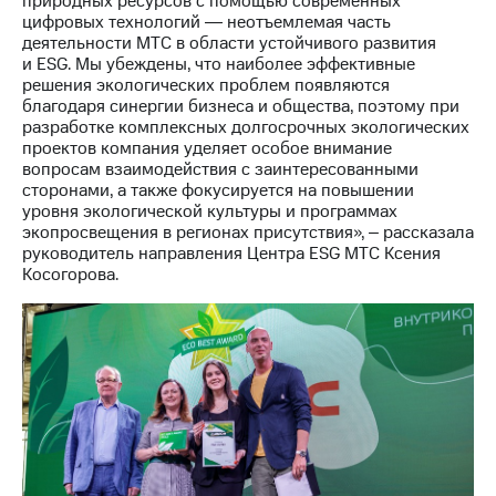
природных ресурсов с помощью современных
выкупа
цифровых технологий ― неотъемлемая часть
акций
деятельности МТС в области устойчивого развития
Дивиденды
и ESG. Мы убеждены, что наиболее эффективные
Рынок
решения экологических проблем появляются
облигаций
благодаря синергии бизнеса и общества, поэтому при
разработке комплексных долгосрочных экологических
Описание
проектов компания уделяет особое внимание
Еврооблигации-2023
вопросам взаимодействия с заинтересованными
Уведомление
сторонами, а также фокусируется на повышении
о
уровня экологической культуры и программах
погашении
экопросвещения в регионах присутствия», ‒ рассказала
именных
руководитель направления Центра ESG МТС Ксения
облигаций
Косогорова.
Другое
Регистратор
Реквизиты
Контакты
йчивое развитие
и деловая этика
На главную