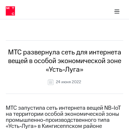
О
сторам и акционерам
Комплаенс и деловая этика
Устойчивое развитие
Медиа-центр
О МТС
О МТС
На главную
компании
О
компании
Стратегия
Стратегия
Все Новости
Карьера
в МТС
Карьера
в МТС
Пресс-
МТС развернула сеть для интернета
релизы
История
вещей в особой экономической зоне
компании
МТС
«Усть-Луга»
о технологиях
Руководство
региона
24 июня 2022
Правовая
информация
Контакты
МТС запустила сеть интернета вещей NB-IoT
на территории особой экономической зоны
Медиа-центр
промышленно-производственного типа
Пресс-
«Усть-Луга» в Кингисеппском районе
релизы