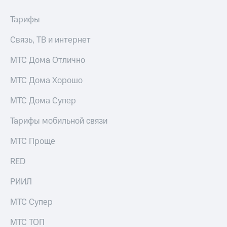
выкупа
акций
Тарифы
Дивиденды
Рынок
Связь, ТВ и интернет
облигаций
МТС Дома Отлично
Описание
Еврооблигации-2023
МТС Дома Хорошо
Уведомление
о
МТС Дома Супер
погашении
именных
Тарифы мобильной связи
облигаций
Другое
МТС Проще
Регистратор
Реквизиты
RED
Контакты
йчивое развитие
РИИЛ
и деловая этика
На главную
МТС Супер
МТС ТОП