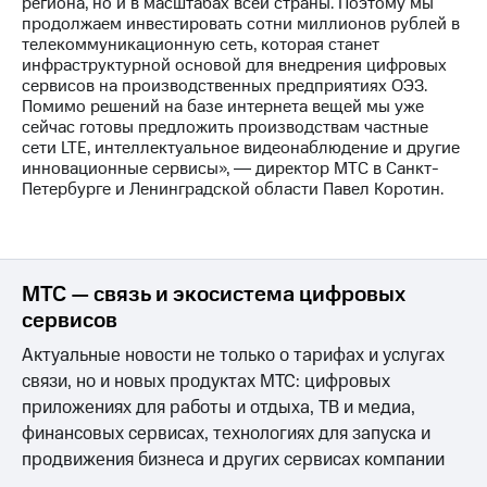
региона, но и в масштабах всей страны. Поэтому мы
Раскрытие
продолжаем инвестировать сотни миллионов рублей в
информации
телекоммуникационную сеть, которая станет
Информация
инфраструктурной основой для внедрения цифровых
акционерам
сервисов на производственных предприятиях ОЭЗ.
Документы
Помимо решений на базе интернета вещей мы уже
ПАО
сейчас готовы предложить производствам частные
"МТС"
сети LTE, интеллектуальное видеонаблюдение и другие
Собрания
инновационные сервисы», ― директор МТС в Санкт-
акционеров
Петербурге и Ленинградской области Павел Коротин.
Личный
кабинет
акционера
Акционерный
капитал
МТС — связь и экосистема цифровых
Контроль
и
сервисов
аудит
Актуальные новости не только о тарифах и услугах
Рынок
акций
связи, но и новых продуктах МТС: цифровых
приложениях для работы и отдыха, ТВ и медиа,
Описание
финансовых сервисах, технологиях для запуска и
Программа
приобретения
продвижения бизнеса и других сервисах компании
Порядок