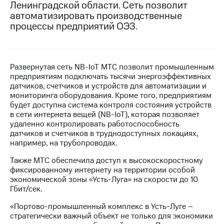
Ленинградской области. Сеть позволит
автоматизировать производственные
МТС
процессы предприятий ОЭЗ.
о технологиях
Достижения
Интервью
Развернутая сеть NB-IoT МТС позволит промышленным
предприятиям подключать тысячи энергоэффективных
Финансовая
датчиков, счетчиков и устройств для автоматизации и
отчетность
мониторинга оборудования. Кроме того, предприятиям
будет доступна система контроля состояния устройств
Контакты
в сети интернета вещей (NB-IoT), которая позволяет
удаленно контролировать работоспособность
Новости
датчиков и счетчиков в труднодоступных локациях,
в
например, на трубопроводах.
регионе
Также МТС обеспечила доступ к высокоскоростному
м и акционерам
фиксированному интернету на территории особой
Корпоративное
экономической зоны «Усть-Луга» на скорости до 10
управление
Гбит/сек.
«Портово-промышленный комплекс в Усть-Луге –
Корпоративный
стратегически важный объект не только для экономики
секретарь