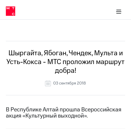
О
сторам и акционерам
Комплаенс и деловая этика
Устойчивое развитие
Медиа-центр
О МТС
О МТС
На главную
компании
О
компании
Стратегия
Стратегия
Все Новости
Карьера
в МТС
Карьера
в МТС
Пресс-
Шыргайта, Ябоган, Чендек, Мульта и
релизы
История
Усть-Кокса - МТС проложил маршрут
компании
МТС
добра!
о технологиях
Руководство
региона
03 сентября 2018
Правовая
информация
Контакты
В Республике Алтай прошла Всероссийская
акция «Культурный выходной».
Медиа-центр
Пресс-
релизы