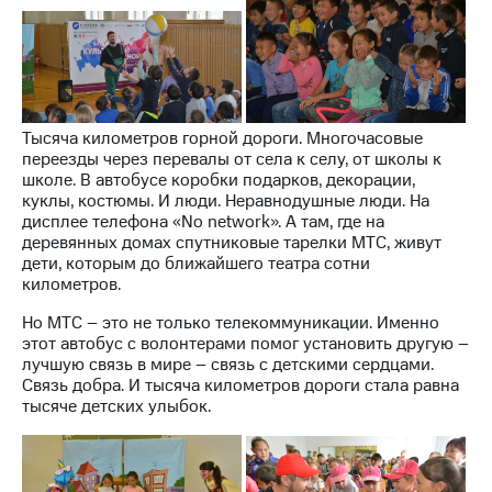
Раскрытие
информации
Информация
акционерам
Документы
ПАО
"МТС"
Тысяча километров горной дороги. Многочасовые
Собрания
переезды через перевалы от села к селу, от школы к
акционеров
школе. В автобусе коробки подарков, декорации,
Личный
куклы, костюмы. И люди. Неравнодушные люди. На
кабинет
дисплее телефона «No network». А там, где на
акционера
деревянных домах спутниковые тарелки МТС, живут
Акционерный
дети, которым до ближайшего театра сотни
капитал
километров.
Контроль
и
Но МТС – это не только телекоммуникации. Именно
аудит
этот автобус с волонтерами помог установить другую –
Рынок
лучшую связь в мире – связь с детскими сердцами.
акций
Связь добра. И тысяча километров дороги стала равна
тысяче детских улыбок.
Описание
Программа
приобретения
Порядок