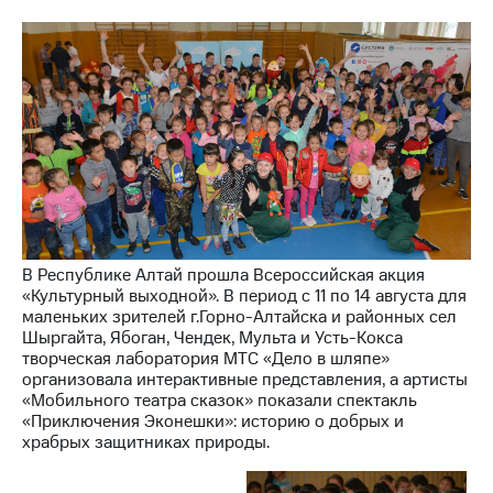
МТС
о технологиях
Достижения
Интервью
Финансовая
отчетность
Контакты
В Республике Алтай прошла Всероссийская акция
Новости
«Культурный выходной». В период с 11 по 14 августа для
в
маленьких зрителей г.Горно-Алтайска и районных сел
регионе
Шыргайта, Ябоган, Чендек, Мульта и Усть-Кокса
творческая лаборатория МТС «Дело в шляпе»
м и акционерам
организовала интерактивные представления, а артисты
Корпоративное
«Мобильного театра сказок» показали спектакль
управление
«Приключения Эконешки»: историю о добрых и
храбрых защитниках природы.
Корпоративный
секретарь