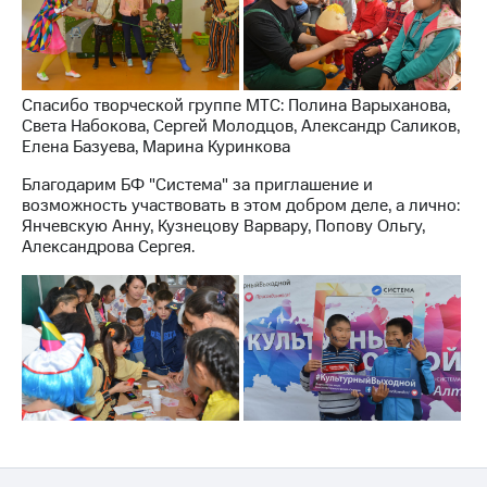
выкупа
акций
Дивиденды
Рынок
облигаций
Спасибо творческой группе МТС: Полина Варыханова,
Света Набокова, Сергей Молодцов, Александр Саликов,
Описание
Елена Базуева, Марина Куринкова
Еврооблигации-2023
Уведомление
Благодарим БФ "Система" за приглашение и
о
возможность участвовать в этом добром деле, а лично:
погашении
Янчевскую Анну, Кузнецову Варвару, Попову Ольгу,
именных
Александрова Сергея.
облигаций
Другое
Регистратор
Реквизиты
Контакты
йчивое развитие
и деловая этика
На главную