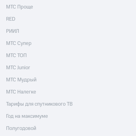
МТС Проще
RED
РИИЛ
МТС Супер
МТС ТОП
МТС Junior
МТС Мудрый
МТС Налегке
Тарифы для спутникового ТВ
Год на максимуме
Полугодовой