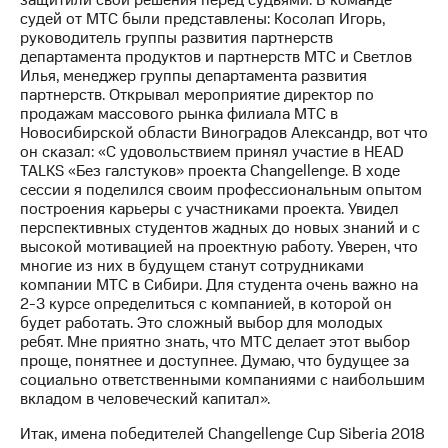
Раскрытие
судей от МТС были представлены: Косолап Игорь,
информации
руководитель группы развития партнерств
Информация
департамента продуктов и партнерств МТС и Светлов
акционерам
Илья, менеджер группы департамента развития
Документы
партнерств. Открывал мероприятие директор по
ПАО
продажам массового рынка филиала МТС в
"МТС"
Новосибирской области Виноградов Александр, вот что
Собрания
он сказал: «С удовольствием принял участие в HEAD
акционеров
TALKS «Без галстуков» проекта Changellenge. В ходе
Личный
сессии я поделился своим профессиональным опытом
кабинет
построения карьеры с участниками проекта. Увидел
акционера
перспективных студентов жадных до новых знаний и с
Акционерный
высокой мотивацией на проектную работу. Уверен, что
капитал
многие из них в будущем станут сотрудниками
Контроль
компании МТС в Сибири. Для студента очень важно на
и
2-3 курсе определиться с компанией, в которой он
аудит
будет работать. Это сложный выбор для молодых
Рынок
ребят. Мне приятно знать, что МТС делает этот выбор
акций
проще, понятнее и доступнее. Думаю, что будущее за
социально ответственными компаниями с наибольшим
Описание
вкладом в человеческий капитал».
Программа
приобретения
Итак, имена победителей Changellenge Cup Siberia 2018
Порядок