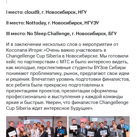
:
выкупа
акций
I место: cloud9, г. Новосибирск, НГУ
Дивиденды
Рынок
II место: Nottoday, г. Новосибирск, НГУЭУ
облигаций
III место: No Sleep Challenge, г. Новосибирск, БГУ
Описание
И в заключении несколько слов о мероприятии от
Еврооблигации-2023
Косолапа Игоря: «Очень важно участвовать в
Уведомление
Changellenge Cup Siberia в Новосибирске. Мы готовили
о
кейс по партнерствам с МТС и было интересно видеть,
погашении
как молодые, перспективные студенты ВУЗов Сибири
именных
понимают проблематику, рынок, предлагают свои идеи
облигаций
и решения. Впечатлил уровень подготовки финалистов,
Другое
все ребята были прекрасно подготовлены к
презентациям проектов, презентации оформлены
Регистратор
профессионально и выступления у каждой команды
Реквизиты
яркие и быстрые. Уверен, что финалистов Changellenge
Контакты
Cup Siberia ждет интересное будущее».
йчивое развитие
и деловая этика
На главную