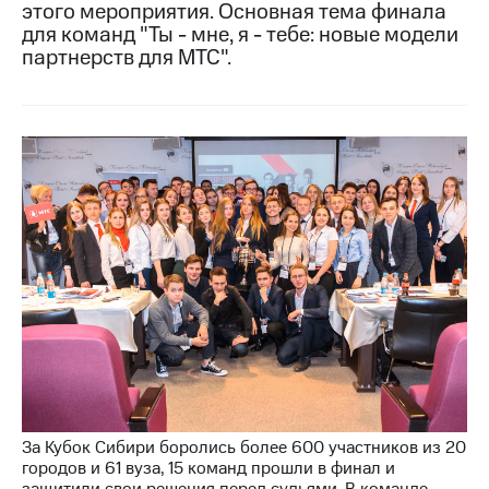
этого мероприятия. Основная тема финала
для команд "Ты - мне, я - тебе: новые модели
МТС
партнерств для МТС".
о технологиях
Достижения
Интервью
Финансовая
отчетность
Контакты
Новости
в
регионе
м и акционерам
Корпоративное
управление
За Кубок Сибири боролись более 600 участников из 20
Корпоративный
городов и 61 вуза, 15 команд прошли в финал и
секретарь
защитили свои решения перед судьями. В команде