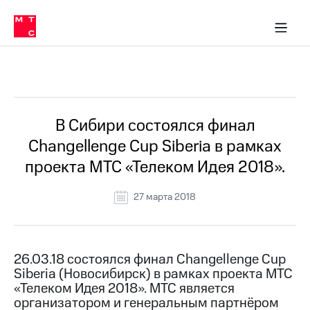
О
сторам и акционерам
Комплаенс и деловая этика
Устойчивое развитие
Медиа-центр
О МТС
О МТС
На главную
компании
О
компании
Стратегия
Стратегия
Все Новости
Карьера
в МТС
Карьера
в МТС
Пресс-
В Сибири состоялся финал
релизы
История
Changellenge Cup Siberia в рамках
компании
МТС
проекта МТС «Телеком Идея 2018».
о технологиях
Руководство
региона
27 марта 2018
Правовая
информация
Контакты
26.03.18 состоялся финал Changellenge Cup
Siberia (Новосибирск) в рамках проекта МТС
Медиа-центр
«Телеком Идея 2018». МТС является
Пресс-
организатором и генеральным партнёром
релизы