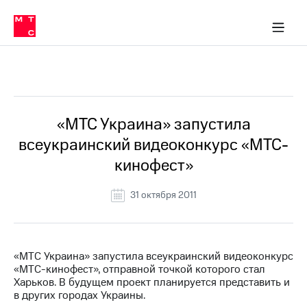
О
сторам и акционерам
Комплаенс и деловая этика
Устойчивое развитие
Медиа-центр
О МТС
О МТС
На главную
компании
О
компании
Стратегия
Стратегия
Все Новости
Карьера
в МТС
Карьера
в МТС
Пресс-
«МТС Украина» запустила
релизы
История
всеукраинский видеоконкурс «МТС-
компании
МТС
кинофест»
о технологиях
Руководство
региона
31 октября 2011
Правовая
информация
Контакты
«МТС Украина» запустила всеукраинский видеоконкурс
«МТС-кинофест», отправной точкой которого стал
Медиа-центр
Харьков. В будущем проект планируется представить и
Пресс-
в других городах Украины.
релизы