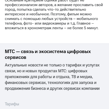
Основным критерием оценки работ будет не
Раскрытие
профессионализм авторов, а желание прославить свой
информации
город, попытка сделать что-то действительно
Информация
интересное и необычное. Поэтому, фильм можно
акционерам
снимать с помощью любых устройств – мобильного
Документы
телефона, фото- или видеокамеры и т.д. Главное –
ПАО
вложиться в хронометраж ленты – не более 5 минут.
"МТС"
Собрания
акционеров
Личный
кабинет
МТС — связь и экосистема цифровых
акционера
Акционерный
сервисов
капитал
Актуальные новости не только о тарифах и услугах
Контроль
и
связи, но и новых продуктах МТС: цифровых
аудит
приложениях для работы и отдыха, ТВ и медиа,
Рынок
финансовых сервисах, технологиях для запуска и
акций
продвижения бизнеса и других сервисах компании
Описание
Программа
приобретения
Тарифы
Порядок