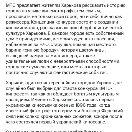
МТС предлагает жителям Харькова рассказать историю
МТС
города на языке кинематографа, тем самым,
о технологиях
прославить не только свой город, но и себя лично как
режиссера. Концепция конкурса состоит в создании
Достижения
киноминиатюр, рассказывающих об урбанистической
культуре Харькова. В каждом городе есть собственный
Интервью
дом с привидениями, история чудесного спасения,
наблюдения за НЛО, старушка, помнящая местного
Финансовая
барина «синюю бороду», история цветочницы,
отчетность
вышедшей замуж за миллионера, а также
удивительные люди с невероятными способностями,
Контакты
городские сумасшедшие, или места, в которых
постоянно случаются фантастические события.
Новости
в
Харьков, один из интереснейших городов Украины, не
регионе
случайно был выбран для старта конкурса «МТС-
кинофест», так как он обладает богатым культурным
наследием. Именно в Харькове состоялась первая
м и акционерам
Корпоративное
украинская киносъемка осенью 1896 года, когда
управление
известный фотограф того времени Альфред Федецкий
снял несколько хроникальных сюжетов, вскоре после
Корпоративный
чего состоялся первый украинский киносеанс.
секретарь