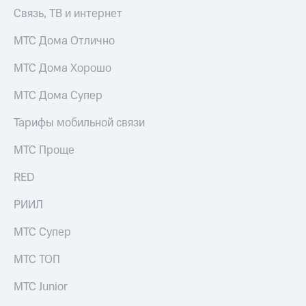
выкупа
Связь, ТВ и интернет
акций
Дивиденды
МТС Дома Отлично
Рынок
облигаций
МТС Дома Хорошо
Описание
МТС Дома Супер
Еврооблигации-2023
Уведомление
Тарифы мобильной связи
о
погашении
МТС Проще
именных
облигаций
Другое
RED
Регистратор
РИИЛ
Реквизиты
Контакты
МТС Супер
йчивое развитие
и деловая этика
МТС ТОП
На главную
МТС Junior