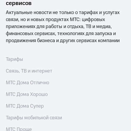
Раскрытие
сервисов
информации
Информация
Актуальные новости не только о тарифах и услугах
акционерам
связи, но и новых продуктах МТС: цифровых
Документы
приложениях для работы и отдыха, ТВ и медиа,
ПАО
финансовых сервисах, технологиях для запуска и
"МТС"
Собрания
продвижения бизнеса и других сервисах компании
акционеров
Личный
кабинет
Тарифы
акционера
Акционерный
Связь, ТВ и интернет
капитал
Контроль
МТС Дома Отлично
и
аудит
МТС Дома Хорошо
Рынок
акций
МТС Дома Супер
Описание
Тарифы мобильной связи
Программа
приобретения
Порядок
МТС Проще