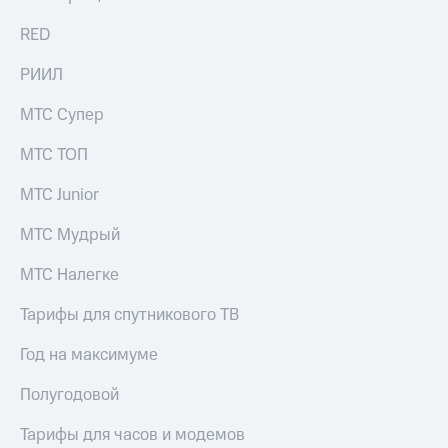
выкупа
акций
RED
Дивиденды
Рынок
РИИЛ
облигаций
МТС Супер
Описание
Еврооблигации-2023
МТС ТОП
Уведомление
о
МТС Junior
погашении
именных
МТС Мудрый
облигаций
Другое
МТС Налегке
Регистратор
Тарифы для спутникового ТВ
Реквизиты
Контакты
Год на максимуме
йчивое развитие
и деловая этика
Полугодовой
На главную
Тарифы для часов и модемов