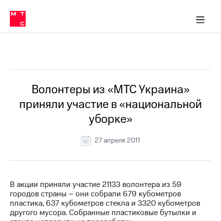
О
сторам и акционерам
Комплаенс и деловая этика
Устойчивое развитие
Медиа-центр
О МТС
О МТС
На главную
компании
О
компании
Стратегия
Стратегия
Все Новости
Карьера
в МТС
Карьера
в МТС
Пресс-
Волонтеры из «МТС Украина»
релизы
История
приняли участие в «национальной
компании
МТС
уборке»
о технологиях
Руководство
региона
27 апреля 2011
Правовая
информация
Контакты
В акции приняли участие 21133 волонтера из 59
городов страны – они собрали 679 кубометров
Медиа-центр
пластика, 637 кубометров стекла и 3320 кубометров
Пресс-
другого мусора. Собранные пластиковые бутылки и
релизы