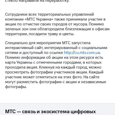
стекло направили на переработку.
МТС
о технологиях
Сотрудники всех территориальных управлений
компании «МТС Украина» также принимали участие в
Достижения
акции по отчистке своих городов от мусора. Помимо
зеленых зон они облагородили близлежащие к офисам
Интервью
территории, посадили траву и цветы.
Финансовая
Специально для мероприятия МТС запустила
отчетность
интерактивный сайт, интегрированный с социальными
сетями и доступный по ссылке
http://cu.mts.com.ua
.
Контакты
Помимо информации об акции на этом ресурсе есть
карта Украины с отмеченными городами, в которых
Новости
проходила акция. Кликнув на каждый город, можно
в
просмотреть фотографии участников акции. Каждый
регионе
участник может отметиться на этих фото. На сайте
могут разместить фотографии с акции и независимые
фотографы.
м и акционерам
Корпоративное
управление
Корпоративный
МТС — связь и экосистема цифровых
секретарь