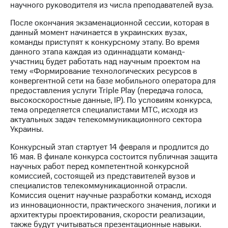
научного руководителя из числа преподавателей вуза.
МТС
После окончания экзаменационной сессии, которая в
о технологиях
данный момент начинается в украинских вузах,
команды приступят к конкурсному этапу. Во время
Достижения
данного этапа каждая из одиннадцати команд-
участниц будет работать над научным проектом на
Интервью
тему «Формирование технологических ресурсов в
конвергентной сети на базе мобильного оператора для
Финансовая
предоставления услуги Triple Play (передача голоса,
отчетность
высокоскоростные данные, IP). По условиям конкурса,
тема определяется специалистами МТС, исходя из
Контакты
актуальных задач телекоммуникационного сектора
Украины.
Новости
в
Конкурсный этап стартует 14 февраля и продлится до
регионе
16 мая. В финале конкурса состоится публичная защита
научных работ перед компетентной конкурсной
м и акционерам
комиссией, состоящей из представителей вузов и
Корпоративное
специалистов телекоммуникационной отрасли.
управление
Комиссия оценит научные разработки команд, исходя
из инновационности, практического значения, логики и
Корпоративный
архитектуры проектирования, скорости реализации,
секретарь
также будут учитываться презентационные навыки.