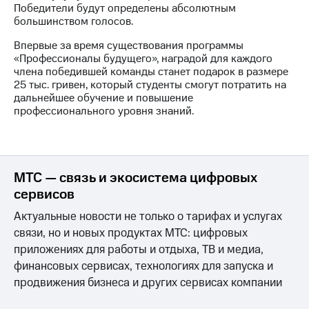
Раскрытие
Победители будут определены абсолютным
информации
большинством голосов.
Информация
акционерам
Впервые за время существования программы
Документы
«Профессионалы будущего», наградой для каждого
ПАО
члена победившей команды станет подарок в размере
"МТС"
25 тыс. гривен, который студенты смогут потратить на
Собрания
дальнейшее обучение и повышение
акционеров
профессионального уровня знаний.
Личный
кабинет
акционера
Акционерный
капитал
МТС — связь и экосистема цифровых
Контроль
сервисов
и
аудит
Актуальные новости не только о тарифах и услугах
Рынок
связи, но и новых продуктах МТС: цифровых
акций
приложениях для работы и отдыха, ТВ и медиа,
Описание
финансовых сервисах, технологиях для запуска и
Программа
продвижения бизнеса и других сервисах компании
приобретения
Порядок