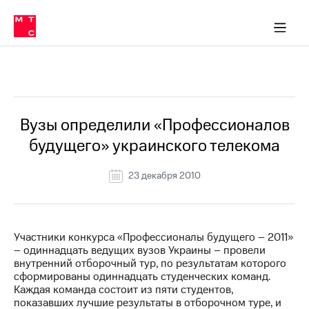
О
сторам и акционерам
Комплаенс и деловая этика
Устойчивое развитие
Медиа-центр
О МТС
О МТС
На главную
компании
О
компании
Стратегия
Стратегия
Все Новости
Карьера
в МТС
Карьера
в МТС
Пресс-
Вузы определили «Профессионалов
релизы
История
будущего» украинского телекома
компании
МТС
о технологиях
Руководство
23 декабря 2010
региона
Правовая
информация
Участники конкурса «Профессионалы будущего – 2011»
– одиннадцать ведущих вузов Украины – провели
Контакты
внутренний отборочный тур, по результатам которого
сформированы одиннадцать студенческих команд.
Медиа-центр
Каждая команда состоит из пяти студентов,
Пресс-
показавших лучшие результаты в отборочном туре, и
релизы