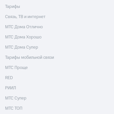
выкупа
Тарифы
акций
Дивиденды
Связь, ТВ и интернет
Рынок
облигаций
МТС Дома Отлично
Описание
Еврооблигации-2023
МТС Дома Хорошо
Уведомление
о
МТС Дома Супер
погашении
именных
Тарифы мобильной связи
облигаций
Другое
МТС Проще
Регистратор
RED
Реквизиты
Контакты
РИИЛ
йчивое развитие
и деловая этика
МТС Супер
На главную
МТС ТОП