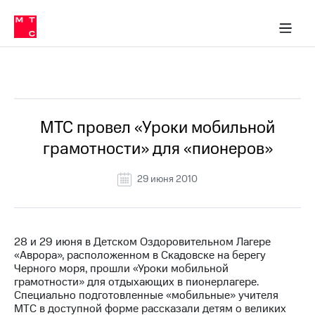
О
сторам и акционерам
Комплаенс и деловая этика
Устойчивое развитие
Медиа-центр
О МТС
О МТС
На главную
компании
О
компании
Стратегия
Стратегия
Все Новости
Карьера
в МТС
Карьера
в МТС
Пресс-
МТС провел «Уроки мобильной
релизы
История
грамотности» для «пионеров»
компании
МТС
о технологиях
Руководство
29 июня 2010
региона
Правовая
информация
28 и 29 июня в Детском Оздоровительном Лагере
«Аврора», расположенном в Скадовске на берегу
Контакты
Черного моря, прошли «Уроки мобильной
грамотности» для отдыхающих в пионерлагере.
Медиа-центр
Специально подготовленные «мобильные» учителя
Пресс-
МТС в доступной форме рассказали детям о великих
релизы