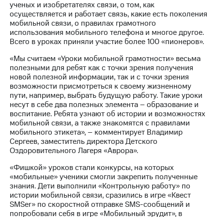
ученых и изобретателях связи, о том, как
осуществляется и работает связь, какие есть поколения
МТС
мобильной связи, о правилах грамотного
о технологиях
использования мобильного телефона и многое другое.
Всего в уроках приняли участие более 100 «пионеров».
Достижения
«Мы считаем «Уроки мобильной грамотности» весьма
Интервью
полезными для ребят как с точки зрения получения
новой полезной информации, так и с точки зрения
Финансовая
возможности присмотреться к своему жизненному
отчетность
пути, например, выбрать будущую работу. Такие уроки
несут в себе два полезных элемента – образование и
Контакты
воспитание. Ребята узнают об истории и возможностях
мобильной связи, а также знакомятся с правилами
Новости
мобильного этикета», – комментирует Владимир
в
Сергеев, заместитель директора Детского
регионе
Оздоровительного Лагеря «Аврора».
м и акционерам
«Фишкой» уроков стали конкурсы, на которых
Корпоративное
«мобильные» ученики смогли закрепить полученные
управление
знания. Дети выполнили «Контрольную работу» по
истории мобильной связи, сразились в игре «Квест
Корпоративный
SMSer» по скоростной отправке SMS-сообщений и
секретарь
попробовали себя в игре «Мобильный эрудит», в