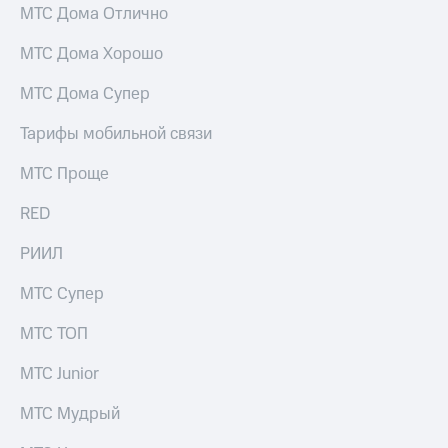
выкупа
МТС Дома Отлично
акций
Дивиденды
МТС Дома Хорошо
Рынок
облигаций
МТС Дома Супер
Описание
Тарифы мобильной связи
Еврооблигации-2023
Уведомление
МТС Проще
о
погашении
RED
именных
облигаций
РИИЛ
Другое
МТС Супер
Регистратор
Реквизиты
МТС ТОП
Контакты
йчивое развитие
МТС Junior
и деловая этика
На главную
МТС Мудрый