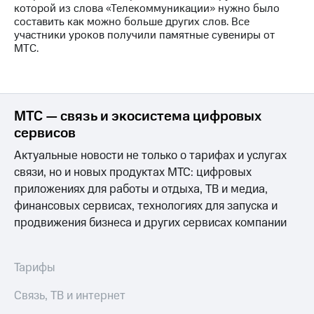
Раскрытие
которой из слова «Телекоммуникации» нужно было
информации
составить как можно больше других слов. Все
Информация
участники уроков получили памятные сувениры от
акционерам
МТС.
Документы
ПАО
"МТС"
Собрания
акционеров
МТС — связь и экосистема цифровых
Личный
сервисов
кабинет
акционера
Актуальные новости не только о тарифах и услугах
Акционерный
связи, но и новых продуктах МТС: цифровых
капитал
приложениях для работы и отдыха, ТВ и медиа,
Контроль
и
финансовых сервисах, технологиях для запуска и
аудит
продвижения бизнеса и других сервисах компании
Рынок
акций
Тарифы
Описание
Программа
Связь, ТВ и интернет
приобретения
Порядок