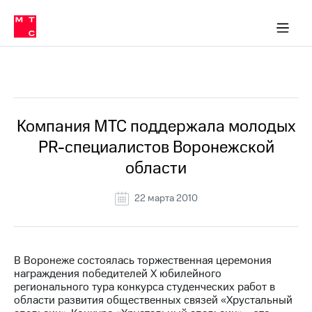
О
сторам и акционерам
Комплаенс и деловая этика
Устойчивое развитие
Медиа-центр
О МТС
О МТС
На главную
компании
О
компании
Стратегия
Стратегия
Все Новости
Карьера
в МТС
Карьера
в МТС
Пресс-
Компания МТС поддержала молодых
релизы
История
PR-специалистов Воронежской
компании
МТС
области
о технологиях
Руководство
региона
22 марта 2010
Правовая
информация
Контакты
В Воронеже состоялась торжественная церемония
награждения победителей X юбилейного
Медиа-центр
регионального тура конкурса студенческих работ в
Пресс-
области развития общественных связей «Хрустальный
релизы