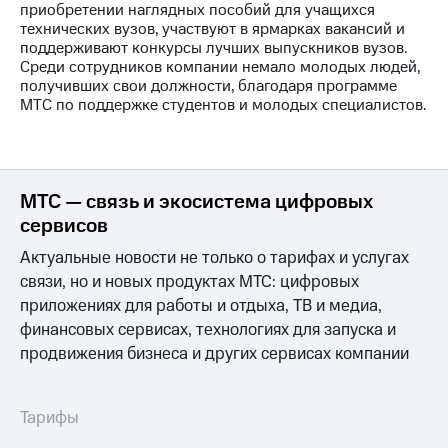
Раскрытие
приобретении наглядных пособий для учащихся
информации
технических вузов, участвуют в ярмарках вакансий и
Информация
поддерживают конкурсы лучших выпускников вузов.
акционерам
Среди сотрудников компании немало молодых людей,
Документы
получивших свои должности, благодаря программе
ПАО
МТС по поддержке студентов и молодых специалистов.
"МТС"
Собрания
акционеров
Личный
кабинет
МТС — связь и экосистема цифровых
акционера
сервисов
Акционерный
капитал
Актуальные новости не только о тарифах и услугах
Контроль
связи, но и новых продуктах МТС: цифровых
и
приложениях для работы и отдыха, ТВ и медиа,
аудит
Рынок
финансовых сервисах, технологиях для запуска и
акций
продвижения бизнеса и других сервисах компании
Описание
Программа
Тарифы
приобретения
Порядок