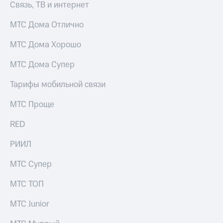
Связь, ТВ и интернет
выкупа
акций
МТС Дома Отлично
Дивиденды
Рынок
облигаций
МТС Дома Хорошо
Описание
МТС Дома Супер
Еврооблигации-2023
Уведомление
Тарифы мобильной связи
о
погашении
МТС Проще
именных
облигаций
RED
Другое
РИИЛ
Регистратор
Реквизиты
МТС Супер
Контакты
йчивое развитие
МТС ТОП
и деловая этика
На главную
МТС Junior