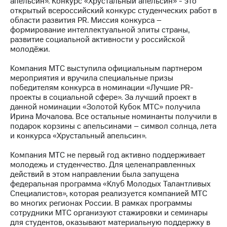
апельсин». Конкурс «Хрустальный апельсин» - это
открытый всероссийский конкурс студенческих работ в
МТС
области развития PR. Миссия конкурса –
о технологиях
формирование интеллектуальной элиты страны,
развитие социальной активности у российской
Достижения
молодёжи.
Интервью
Компания МТС выступила официальным партнером
мероприятия и вручила специальные призы
Финансовая
победителям конкурса в номинации «Лучшие PR-
отчетность
проекты в социальной сфере». За лучший проект в
данной номинации «Золотой Кубок МТС» получила
Контакты
Ирина Мочалова. Все остальные номинанты получили в
подарок корзины с апельсинами – символ солнца, лета
Новости
и конкурса «Хрустальный апельсин».
в
регионе
Компания МТС не первый год активно поддерживает
молодежь и студенчество. Для целенаправленных
м и акционерам
действий в этом направлении была запущена
Корпоративное
федеральная программа «Клуб Молодых Талантливых
управление
Специалистов», которая реализуется компанией МТС
во многих регионах России. В рамках программы
Корпоративный
сотрудники МТС организуют стажировки и семинары
секретарь
для студентов, оказывают материальную поддержку в