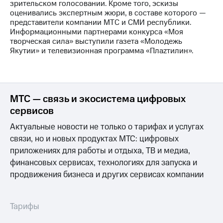
Раскрытие
зрительском голосовании. Кроме того, эскизы
информации
оценивались экспертным жюри, в составе которого —
Информация
представители компании МТС и СМИ республики.
акционерам
Информационными партнерами конкурса «Моя
Документы
творческая сила» выступили газета «Молодежь
ПАО
Якутии» и телевизионная программа «Плаzтилин».
"МТС"
Собрания
акционеров
Личный
кабинет
МТС — связь и экосистема цифровых
акционера
сервисов
Акционерный
капитал
Актуальные новости не только о тарифах и услугах
Контроль
связи, но и новых продуктах МТС: цифровых
и
приложениях для работы и отдыха, ТВ и медиа,
аудит
финансовых сервисах, технологиях для запуска и
Рынок
акций
продвижения бизнеса и других сервисах компании
Описание
Программа
Тарифы
приобретения
Порядок