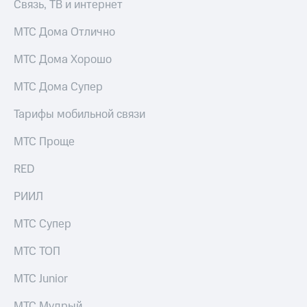
Связь, ТВ и интернет
выкупа
акций
МТС Дома Отлично
Дивиденды
Рынок
МТС Дома Хорошо
облигаций
Описание
МТС Дома Супер
Еврооблигации-2023
Уведомление
Тарифы мобильной связи
о
погашении
МТС Проще
именных
облигаций
RED
Другое
РИИЛ
Регистратор
Реквизиты
МТС Супер
Контакты
йчивое развитие
МТС ТОП
и деловая этика
На главную
МТС Junior
МТС Мудрый