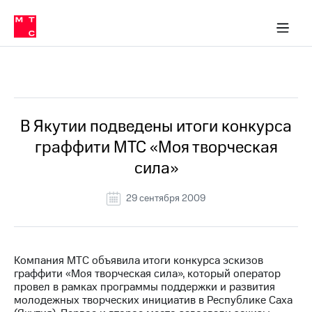
О
сторам и акционерам
Комплаенс и деловая этика
Устойчивое развитие
Медиа-центр
О МТС
О МТС
На главную
компании
О
компании
Стратегия
Стратегия
Все Новости
Карьера
в МТС
Карьера
в МТС
Пресс-
В Якутии подведены итоги конкурса
релизы
История
граффити МТС «Моя творческая
компании
МТС
сила»
о технологиях
Руководство
региона
29 сентября 2009
Правовая
информация
Контакты
Компания МТС объявила итоги конкурса эскизов
граффити «Моя творческая сила», который оператор
Медиа-центр
провел в рамках программы поддержки и развития
Пресс-
молодежных творческих инициатив в Республике Саха
релизы