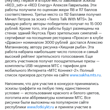
(Якутия). Первое и второе место завоевали эскизы
«RED_set» и «RED Energy» Алексея Гаврильева. Эти
МТС
работы получили по оценкам жюри 118 и 117 баллов
о технологиях
соответственно. Третье место со 112 баллами получил
Мичил Петров за эскиз «Teens Talk With MTS». За
Достижения
каждую работу авторы-победители получат по 15 000
рублей. Кроме того, эти работы будут размещены на
Интервью
стенах зданий Якутска. Приз зрительских симпатий —
сертификат на посещение ресторана «Прокси» в клубе
Финансовая
«Дракон» номиналом 3000 рублей достался Алексею
отчетность
Матаннанову, автору рисунка «Хищная рыба». Эта
работа набрала наибольшее число голосов и самый
Контакты
высокий рейтинг зрительского голосования. Еще
десять участников получат поощрительные призы —
Новости
комплекты USB-модемов МТС с тарифом для
в
мобильного Интернета «МТС Коннект-2». Полный
регионе
список призеров доступен на сайте
www.sakha.mts.ru
.
м и акционерам
Напомним, что для участия в конкурсе принимались
Корпоративное
эскизы граффити на любую тему, единственное
управление
условие — использование красного и белого цветов,
логотипа или аббревиатуры компании МТС. Все
Корпоративный
рисунки были выложены на популярном сайте
секретарь
республики
www.fotki.ykt.ru
и приняли участие в