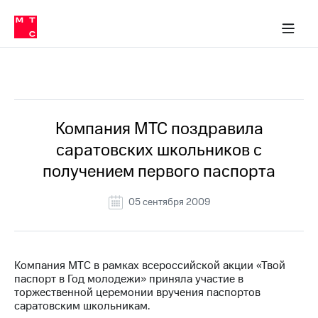
О
сторам и акционерам
Комплаенс и деловая этика
Устойчивое развитие
Медиа-центр
О МТС
О МТС
На главную
компании
О
компании
Стратегия
Стратегия
Все Новости
Карьера
в МТС
Карьера
в МТС
Пресс-
Компания МТС поздравила
релизы
История
саратовских школьников с
компании
МТС
получением первого паспорта
о технологиях
Руководство
региона
05 сентября 2009
Правовая
информация
Контакты
Компания МТС в рамках всероссийской акции «Твой
паспорт в Год молодежи» приняла участие в
Медиа-центр
торжественной церемонии вручения паспортов
Пресс-
саратовским школьникам.
релизы