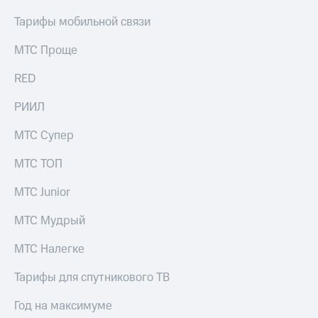
выкупа
Тарифы мобильной связи
акций
Дивиденды
Рынок
МТС Проще
облигаций
RED
Описание
Еврооблигации-2023
РИИЛ
Уведомление
о
МТС Супер
погашении
именных
МТС ТОП
облигаций
Другое
МТС Junior
Регистратор
МТС Мудрый
Реквизиты
Контакты
МТС Налегке
йчивое развитие
и деловая этика
Тарифы для спутникового ТВ
На главную
Год на максимуме