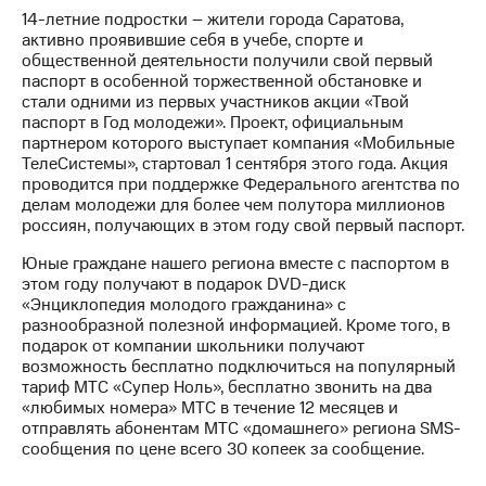
14-летние подростки – жители города Саратова,
МТС
активно проявившие себя в учебе, спорте и
о технологиях
общественной деятельности получили свой первый
паспорт в особенной торжественной обстановке и
Достижения
стали одними из первых участников акции «Твой
паспорт в Год молодежи». Проект, официальным
Интервью
партнером которого выступает компания «Мобильные
ТелеСистемы», стартовал 1 сентября этого года. Акция
Финансовая
проводится при поддержке Федерального агентства по
отчетность
делам молодежи для более чем полутора миллионов
россиян, получающих в этом году свой первый паспорт.
Контакты
Юные граждане нашего региона вместе с паспортом в
Новости
этом году получают в подарок DVD-диск
в
«Энциклопедия молодого гражданина» с
регионе
разнообразной полезной информацией. Кроме того, в
подарок от компании школьники получают
возможность бесплатно подключиться на популярный
м и акционерам
Корпоративное
тариф МТС «Супер Ноль», бесплатно звонить на два
управление
«любимых номера» МТС в течение 12 месяцев и
отправлять абонентам МТС «домашнего» региона SMS-
Корпоративный
сообщения по цене всего 30 копеек за сообщение.
секретарь