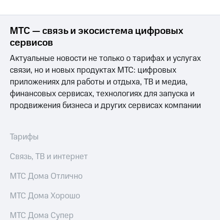
Раскрытие
информации
Информация
МТС — связь и экосистема цифровых
акционерам
Документы
сервисов
ПАО
"МТС"
Актуальные новости не только о тарифах и услугах
Собрания
связи, но и новых продуктах МТС: цифровых
акционеров
приложениях для работы и отдыха, ТВ и медиа,
Личный
финансовых сервисах, технологиях для запуска и
кабинет
акционера
продвижения бизнеса и других сервисах компании
Акционерный
капитал
Контроль
Тарифы
и
аудит
Связь, ТВ и интернет
Рынок
акций
МТС Дома Отлично
Описание
МТС Дома Хорошо
Программа
приобретения
МТС Дома Супер
Порядок