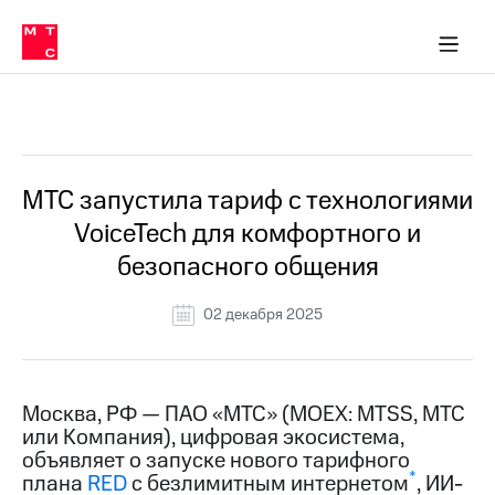
О
сторам и акционерам
Комплаенс и деловая этика
Устойчивое развитие
Медиа-центр
О МТС
О МТС
На главную
компании
О
компании
Стратегия
Стратегия
Все Новости
Карьера
в МТС
Карьера
в МТС
Пресс-
МТС запустила тариф с технологиями
релизы
История
VoiceTech для комфортного и
компании
МТС
безопасного общения
о технологиях
Руководство
региона
02 декабря 2025
Правовая
информация
Контакты
Москва, РФ — ПАО «МТС» (MOEX: MTSS, МТС
или Компания), цифровая экосистема,
Медиа-центр
объявляет о запуске нового тарифного
Пресс-
*
плана
RED
с безлимитным интернетом
, ИИ-
релизы