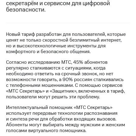
секретарём и сервисом для цифровой
безопасности.
МТС
о технологиях
Достижения
Новый тариф разработан для пользователей, которые
Интервью
ценят не только скоростной безлимитный интернет,
но и высокотехнологичные инструменты для
Финансовая
комфортного и безопасного общения.
отчетность
Согласно исследованию МТС, 45% абонентов
Контакты
регулярно сталкиваются с ситуациями, когда
необходимо ответить на срочный звонок, но нет
Новости
возможности говорить, а 90% россиян сталкивались
в
с телефонными мошенниками. C помощью сервисов
регионе
«МТС Секретарь» и «Защитник», включенных в тариф,
пользователи могут решить эти проблему.
м и акционерам
Интеллектуальный помощник «МТС Секретарь»
Корпоративное
использует передовые технологии распознавания
управление
и синтеза речи для обработки входящих вызовов.
Абоненты могут выбирать между мужским и женским
Корпоративный
голосами виртуального помощника.
секретарь