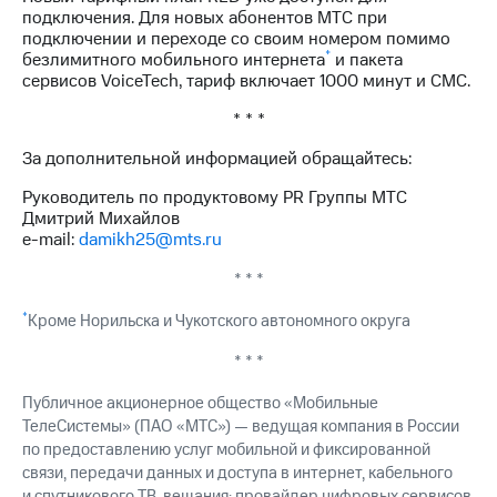
выкупа
подключения. Для новых абонентов МТС при
акций
подключении и переходе со своим номером помимо
Дивиденды
*
безлимитного мобильного интернета
и пакета
Рынок
сервисов VoiceTech, тариф включает 1000 минут и СМС.
облигаций
* * *
Описание
За дополнительной информацией обращайтесь:
Еврооблигации-2023
Уведомление
Руководитель по продуктовому PR Группы МТС
о
Дмитрий Михайлов
погашении
e-mail:
damikh25@mts.ru
именных
облигаций
* * *
Другое
*
Кроме Норильска и Чукотского автономного округа
Регистратор
Реквизиты
* * *
Контакты
йчивое развитие
Публичное акционерное общество «Мобильные
и деловая этика
ТелеСистемы» (ПАО «МТС») — ведущая компания в России
На главную
по предоставлению услуг мобильной и фиксированной
связи, передачи данных и доступа в интернет, кабельного
и спутникового ТВ-вещания; провайдер цифровых сервисов,