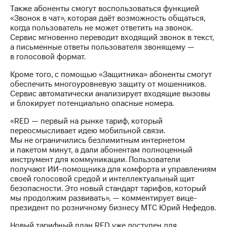
Раскрытие
Также абоненты смогут воспользоваться функцией
информации
«Звонок в чат», которая даёт возможность общаться,
Информация
когда пользователь не может ответить на звонок.
акционерам
Сервис мгновенно переводит входящий звонок в текст,
Документы
а письменные ответы пользователя звонящему —
ПАО
в голосовой формат.
"МТС"
Собрания
Кроме того, с помощью «Защитника» абоненты смогут
акционеров
обеспечить многоуровневую защиту от мошенников.
Личный
Сервис автоматически анализирует входящие вызовы
кабинет
и блокирует потенциально опасные номера.
акционера
Акционерный
«RED — первый на рынке тариф, который
капитал
переосмысливает идею мобильной связи.
Контроль
Мы не ограничились безлимитным интернетом
и
и пакетом минут, а дали абонентам полноценный
аудит
инструмент для коммуникации. Пользователи
Рынок
получают ИИ-помощника для комфорта и управлениям
акций
своей голосовой средой и интеллектуальный щит
безопасности. Это новый стандарт тарифов, который
Описание
мы продолжим развивать», — комментирует вице-
Программа
президент по розничному бизнесу МТС Юрий Нефедов.
приобретения
Порядок
Новый тарифный план RED уже доступен для