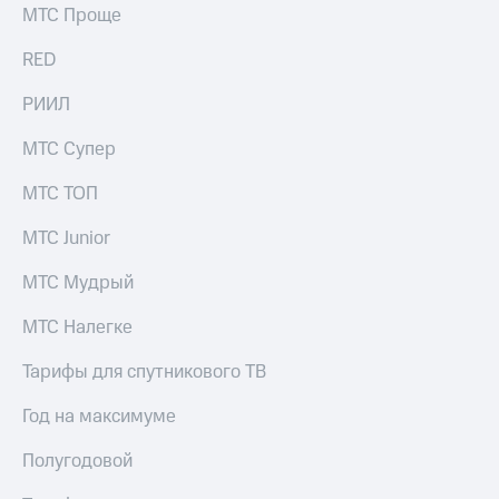
МТС Проще
RED
РИИЛ
МТС Супер
МТС ТОП
МТС Junior
МТС Мудрый
МТС Налегке
Тарифы для спутникового ТВ
Год на максимуме
Полугодовой