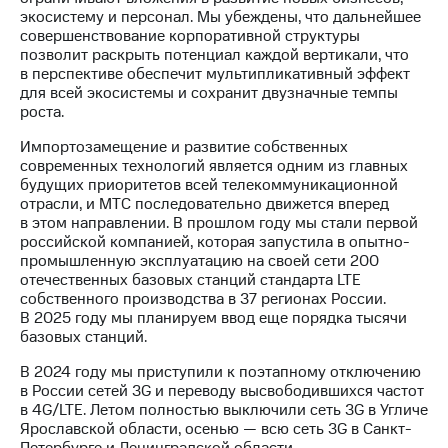
выкупа
экосистему и персонал. Мы убеждены, что дальнейшее
акций
совершенствование корпоративной структуры
Дивиденды
позволит раскрыть потенциал каждой вертикали, что
Рынок
в перспективе обеспечит мультипликативный эффект
облигаций
для всей экосистемы и сохранит двузначные темпы
роста.
Описание
Еврооблигации-2023
Импортозамещение и развитие собственных
Уведомление
современных технологий является одним из главных
о
будущих приоритетов всей телекоммуникационной
погашении
отрасли, и МТС последовательно движется вперед
именных
в этом направлении. В прошлом году мы стали первой
облигаций
российской компанией, которая запустила в опытно-
Другое
промышленную эксплуатацию на своей сети 200
отечественных базовых станций стандарта LTE
Регистратор
собственного производства в 37 регионах России.
Реквизиты
В 2025 году мы планируем ввод еще порядка тысячи
Контакты
базовых станций.
йчивое развитие
В 2024 году мы приступили к поэтапному отключению
и деловая этика
в России сетей 3G и переводу высвободившихся частот
На главную
в 4G/LTE. Летом полностью выключили сеть 3G в Угличе
Ярославской области, осенью — всю сеть 3G в Санкт-