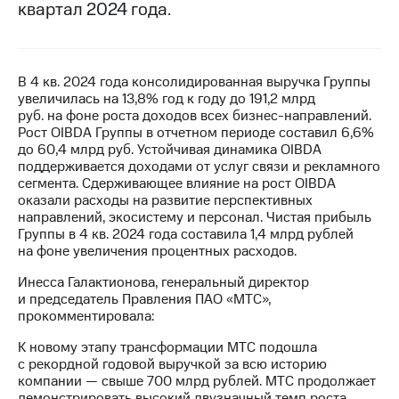
квартал 2024 года.
МТС
о технологиях
Достижения
В 4 кв. 2024 года консолидированная выручка Группы
увеличилась на 13,8% год к году до 191,2 млрд
Интервью
руб. на фоне роста доходов всех бизнес-направлений.
Рост OIBDA Группы в отчетном периоде составил 6,6%
Финансовая
до 60,4 млрд руб. Устойчивая динамика OIBDA
отчетность
поддерживается доходами от услуг связи и рекламного
сегмента. Сдерживающее влияние на рост OIBDA
Контакты
оказали расходы на развитие перспективных
направлений, экосистему и персонал. Чистая прибыль
Новости
Группы в 4 кв. 2024 года составила 1,4 млрд рублей
в
на фоне увеличения процентных расходов.
регионе
Инесса Галактионова, генеральный директор
и председатель Правления ПАО «МТС»,
м и акционерам
прокомментировала:
Корпоративное
управление
К новому этапу трансформации МТС подошла
с рекордной годовой выручкой за всю историю
Корпоративный
компании — свыше 700 млрд рублей. МТС продолжает
секретарь
демонстрировать высокий двузначный темп роста