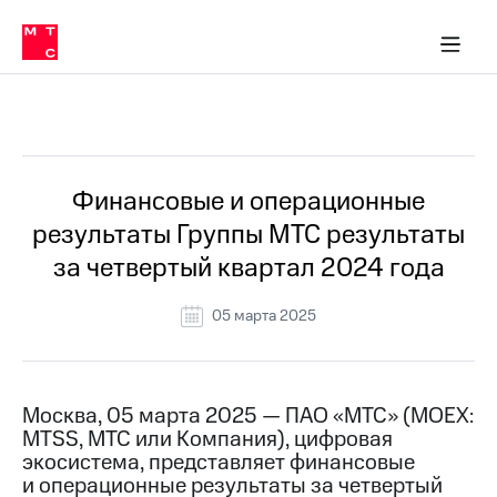
О
сторам и акционерам
Комплаенс и деловая этика
Устойчивое развитие
Медиа-центр
О МТС
О МТС
На главную
компании
О
компании
Стратегия
Стратегия
Все Новости
Карьера
в МТС
Карьера
в МТС
Пресс-
Финансовые и операционные
релизы
История
результаты Группы МТС результаты
компании
МТС
за четвертый квартал 2024 года
о технологиях
Руководство
региона
05 марта 2025
Правовая
информация
Контакты
Москва, 05 марта 2025 — ПАО «МТС» (MOEX:
MTSS, МТС или Компания), цифровая
Медиа-центр
экосистема, представляет финансовые
Пресс-
и операционные результаты за четвертый
релизы