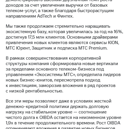
Раскрытие
доходов за счет увеличения выручки от базовых
информации
телеком-услуг, а также благодаря быстрорастущим
Информация
направлениям AdTech и Финтех.
акционерам
Документы
Мы также продолжаем стремительно наращивать
ПАО
экосистемную базу, которая увеличилась за год на 16%,
"МТС"
достигнув 17,5 млн клиентов. Основными драйверами
Собрания
привлечения новых клиентов являются сервисы KION,
акционеров
МТС Юрент, Защитник и подписка МТС Premium.
Личный
кабинет
В рамках совершенствования корпоративной
акционера
структуры компания сформировала новые вертикали
Акционерный
за пределами основного телеком-бизнеса под
капитал
управлением «Экосистемы МТС», определила лидеров
Контроль
новых бизнес-юнитов, пересмотрела подход
и
к инвестициям, заморозив вложения в ряд проектов
аудит
с низкой рентабельностью.
Рынок
акций
Все эти меры позволяют даже в условиях жесткой
денежно-кредитной политики держать долговую
Описание
нагрузку на стабильном уровне — соотношение
Программа
чистого долга к OIBDA остается на неизменном уровне
приобретения
1,9х в течение продолжительного времени. Рост OIBDA
Порядок
ограничивают вложения в развитие новых бизнесов,