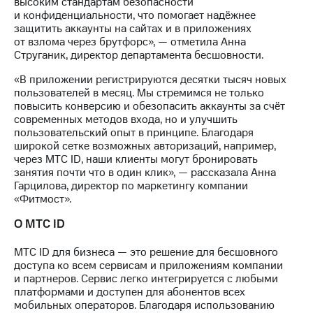
высоким стандартам безопасности
Раскрытие
и конфиденциальности, что помогает надёжнее
информации
защитить аккаунты на сайтах и в приложениях
Информация
от взлома через брутфорс», — отметила Анна
акционерам
Струганик, директор департамента бесшовности.
Документы
ПАО
«В приложении регистрируются десятки тысяч новых
"МТС"
пользователей в месяц. Мы стремимся не только
Собрания
повысить конверсию и обезопасить аккаунты за счёт
акционеров
современных методов входа, но и улучшить
Личный
пользовательский опыт в принципе. Благодаря
кабинет
широкой сетке возможных авторизаций, например,
акционера
через МТС ID, наши клиенты могут бронировать
Акционерный
занятия почти что в один клик», — рассказала Анна
капитал
Гарцилова, директор по маркетингу компании
Контроль
«Фитмост».
и
аудит
О МТС ID
Рынок
акций
МТС ID для бизнеса — это решение для бесшовного
доступа ко всем сервисам и приложениям компании
Описание
и партнеров. Сервис легко интегрируется с любыми
Программа
платформами и доступен для абонентов всех
приобретения
мобильных операторов. Благодаря использованию
Порядок