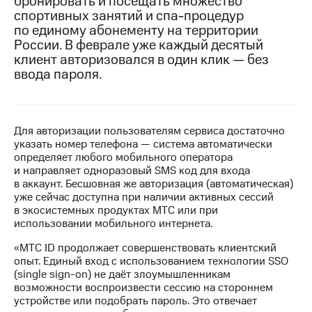
бронировать и посещать множество
спортивных занятий и спа-процедур
МТС
по единому абонементу на территории
о технологиях
России. В феврале уже каждый десятый
клиент авторизовался в один клик — без
Достижения
ввода пароля.
Интервью
Финансовая
отчетность
Для авторизации пользователям сервиса достаточно
указать номер телефона — система автоматически
Контакты
определяет любого мобильного оператора
и направляет одноразовый SMS код для входа
Новости
в аккаунт. Бесшовная же авторизация (автоматическая)
в
уже сейчас доступна при наличии активных сессий
регионе
в экосистемных продуктах МТС или при
использовании мобильного интернета.
м и акционерам
«МТС ID продолжает совершенствовать клиентский
Корпоративное
опыт. Единый вход с использованием технологии SSO
управление
(single sign-on) не даёт злоумышленникам
возможности воспроизвести сессию на стороннем
Корпоративный
устройстве или подобрать пароль. Это отвечает
секретарь