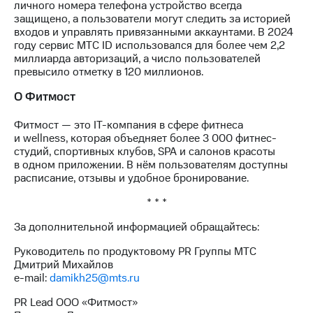
личного номера телефона устройство всегда
выкупа
защищено, а пользователи могут следить за историей
акций
входов и управлять привязанными аккаунтами. В 2024
Дивиденды
году сервис МТС ID использовался для более чем 2,2
Рынок
миллиарда авторизаций, а число пользователей
облигаций
превысило отметку в 120 миллионов.
Описание
О Фитмост
Еврооблигации-2023
Уведомление
Фитмост — это IT-компания в сфере фитнеса
о
и wellness, которая объедняет более 3 000 фитнес-
погашении
студий, спортивных клубов, SPA и салонов красоты
именных
в одном приложении. В нём пользователям доступны
облигаций
расписание, отзывы и удобное бронирование.
Другое
* * *
Регистратор
Реквизиты
За дополнительной информацией обращайтесь:
Контакты
йчивое развитие
Руководитель по продуктовому PR Группы МТС
и деловая этика
Дмитрий Михайлов
На главную
e-mail:
damikh25@mts.ru
PR Lead ООО «Фитмост»