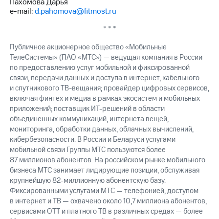
Пахомова Дарья
e-mail:
d.pahomova@fitmost.ru
* * *
Публичное акционерное общество «Мобильные
ТелеСистемы» (ПАО «МТС») — ведущая компания в России
по предоставлению услуг мобильной и фиксированной
связи, передачи данных и доступа в интернет, кабельного
и спутникового ТВ-вещания; провайдер цифровых сервисов,
включая финтех и медиа в рамках экосистем и мобильных
приложений; поставщик ИТ-решений в области
объединенных коммуникаций, интернета вещей,
мониторинга, обработки данных, облачных вычислений,
кибербезопасности. В России и Беларуси услугами
мобильной связи Группы МТС пользуются более
87 миллионов абонентов. На российском рынке мобильного
бизнеса МТС занимает лидирующие позиции, обслуживая
крупнейшую 82-миллионную абонентскую базу.
Фиксированными услугами МТС — телефонией, доступом
в интернет и ТВ — охвачено около 10,7 миллиона абонентов,
сервисами OTT и платного ТВ в различных средах — более