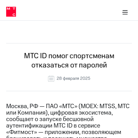
О
сторам и акционерам
Комплаенс и деловая этика
Устойчивое развитие
Медиа-центр
О МТС
О МТС
На главную
компании
О
компании
Стратегия
Стратегия
Все Новости
Карьера
в МТС
Карьера
в МТС
Пресс-
МТС ID помог спортсменам
релизы
История
отказаться от паролей
компании
МТС
о технологиях
Руководство
28 февраля 2025
региона
Правовая
информация
Москва, РФ — ПАО «МТС» (MOEX: MTSS, МТС
или Компания), цифровая экосистема,
Контакты
сообщает о запуске бесшовной
аутентификации МТС ID в сервисе
Медиа-центр
Пресс-
«Фитмост» — приложении, позволяющем
релизы