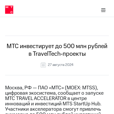
О
сторам и акционерам
Комплаенс и деловая этика
Устойчивое развитие
Медиа-центр
О МТС
О МТС
На главную
компании
О
компании
Стратегия
Стратегия
Все Новости
Карьера
в МТС
Карьера
в МТС
Пресс-
МТС инвестирует до 500 млн рублей
релизы
История
в TravelTech‑проекты
компании
МТС
о технологиях
Руководство
27 августа 2024
региона
Правовая
информация
Москва, РФ — ПАО «МТС» (MOEX: MTSS),
цифровая экосистема, сообщает о запуске
Контакты
МТС TRAVEL ACCELERATOR в центре
инноваций и инвестиций MTS StartUp Hub.
Медиа-центр
Пресс-
Участники акселератора смогут привлечь
релизы