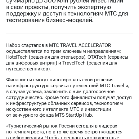
суммарно до 500 млн рублей инвестиций
в свои проекты, получить экспертную
МТС
поддержку и доступ к технологиям МТС для
о технологиях
тестирования бизнес-моделей.
Достижения
Интервью
Набор стартапов в МТС TRAVEL ACCELERATOR
осуществляется по трем ключевым направлениям:
Финансовая
HotelTech (решения для отельеров), OTATech (сервисы
отчетность
для цифровых витрин) и TravelTech (решения для
путешественников).
Контакты
Финалисты смогут пилотировать свои решения
Новости
на инфраструктуре сервиса путешествий МТС Travel и,
в
в случае успеха, заключить с ним долгосрочное
регионе
сотрудничество. Кроме того финалисты получат доступ
к инфраструктуре облачных сервисов, технологиям
м и акционерам
искусственного интеллекта МТС и инвестиции
Корпоративное
от венчурного фонда MTS StartUp Hub.
управление
«Туристический рынок России сегодня в лидерах
Корпоративный
по темпам роста, но в то же время остро нуждается
секретарь
в цифровизации. Чтобы предлагать конкурентные