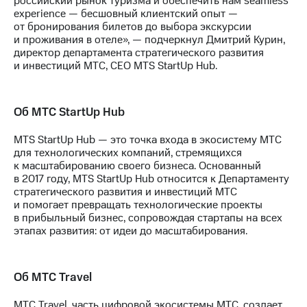
российский рынок туризма и обеспечить нам seamless
выкупа
experience — бесшовный клиентский опыт —
акций
от бронирования билетов до выбора экскурсии
Дивиденды
и проживания в отеле», — подчеркнул Дмитрий Курин,
Рынок
директор департамента стратегического развития
облигаций
и инвестиций МТС, CEO MTS StartUp Hub.
Описание
Еврооблигации-2023
Об МТС StartUp Hub
Уведомление
о
погашении
MTS StartUp Hub — это точка входа в экосистему МТС
именных
для технологических компаний, стремящихся
облигаций
к масштабированию своего бизнеса. Основанный
Другое
в 2017 году, MTS StartUp Hub относится к Департаменту
стратегического развития и инвестиций МТС
Регистратор
и помогает превращать технологические проекты
Реквизиты
в прибыльный бизнес, сопровождая стартапы на всех
Контакты
этапах развития: от идеи до масштабирования.
йчивое развитие
и деловая этика
На главную
Об МТС Travel
МТС Travel, часть цифровой экосистемы МТС, создает