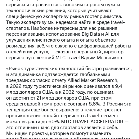
Раскрытие
сервисы и справляться с высоким спросом нужны
информации
технологические решения, которые учитывают
Информация
специфическую экспертизу рынка гостеприимства.
акционерам
Такую экспертизу мы надеемся найти в среде travel-
Документы
стартапов. Наиболее интересны для нас решения
ПАО
персонализации, использование Big Data и AI для
"МТС"
улучшения клиентского опыта и опыта объектов
Собрания
размещения, всё, что связано с цифровизацией работы
акционеров
отелей и их услуг», — сказал генеральный директор
Личный
сервиса путешествий МТС Travel Вадим Мельников.
кабинет
акционера
«Рынок туристических технологий быстро развивается,
Акционерный
и эта динамика подтверждается глобальными
капитал
трендами: согласно отчету Allied Market Research,
Контроль
в 2022 году туристический рынок оценивался в 9,4
и
млрд долларов США, а к 2032 году, по оценкам,
аудит
он достигнет 21 млрд долларов США, при этом
Рынок
среднегодовой темп роста составит 8,6%. В России эта
акций
тенденция еще более выражена: в течение трех лет
проникновение онлайн-сервисов в travel-сегмент
Описание
может вырасти до 60%. МТС TRAVEL ACCELERATOR —
Программа
это отличный шанс для стартапов заявить о себе.
приобретения
Мы ищем проекты, которые помогут изменить
Порядок