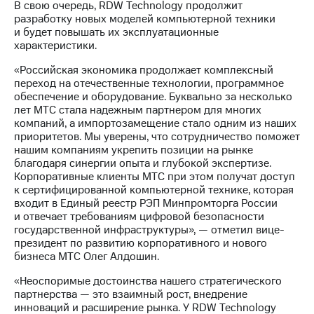
Раскрытие
В свою очередь, RDW Technology продолжит
информации
разработку новых моделей компьютерной техники
Информация
и будет повышать их эксплуатационные
акционерам
характеристики.
Документы
ПАО
«Российская экономика продолжает комплексный
"МТС"
переход на отечественные технологии, программное
Собрания
обеспечение и оборудование. Буквально за несколько
акционеров
лет МТС стала надежным партнером для многих
Личный
компаний, а импортозамещение стало одним из наших
кабинет
приоритетов. Мы уверены, что сотрудничество поможет
акционера
нашим компаниям укрепить позиции на рынке
Акционерный
благодаря синергии опыта и глубокой экспертизе.
капитал
Корпоративные клиенты МТС при этом получат доступ
Контроль
к сертифицированной компьютерной технике, которая
и
входит в Единый реестр РЭП Минпромторга России
аудит
и отвечает требованиям цифровой безопасности
Рынок
государственной инфраструктуры», — отметил вице-
акций
президент по развитию корпоративного и нового
бизнеса МТС Олег Алдошин.
Описание
«Неоспоримые достоинства нашего стратегического
Программа
партнерства — это взаимный рост, внедрение
приобретения
инноваций и расширение рынка. У RDW Technology
Порядок