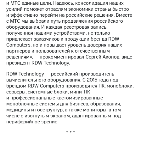
и МТС единые цели. Надеюсь, консолидация наших
выкупа
усилий поможет отраслям экономики страны быстро
акций
и эффективно перейти на российские решения. Вместе
Дивиденды
с МТС мы выбрали путь продвижения российского
Рынок
оборудования. И каждая реестровая запись,
облигаций
полученная нашими устройствами, не только
привлекает заказчиков к продукции бренда RDW
Описание
Computers, но и повышает уровень доверия наших
Еврооблигации-2023
партнеров и пользователей к отечественным
Уведомление
решениям», — прокомментировал Сергей Акопов, вице-
о
президент RDW Technology.
погашении
именных
RDW Technology — российский производитель
облигаций
вычислительного оборудования. С 2015 года под
Другое
брендом RDW Computers производятся ПК, моноблоки,
серверы, системные блоки, мини-ПК
Регистратор
и профессиональные кастомизированные
Реквизиты
моноблочные системы для бизнеса, образования,
Контакты
медицины и госструктур, а также мониторы, в том
йчивое развитие
числе с изогнутым экраном, адаптированным под
и деловая этика
периферийное зрение
На главную
* * *