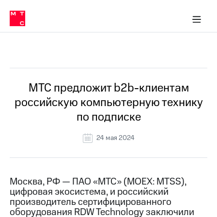
О
сторам и акционерам
Комплаенс и деловая этика
Устойчивое развитие
Медиа-центр
О МТС
О МТС
На главную
компании
О
компании
Стратегия
Стратегия
Все Новости
Карьера
в МТС
Карьера
в МТС
Пресс-
МТС предложит b2b-клиентам
релизы
История
российскую компьютерную технику
компании
МТС
по подписке
о технологиях
Руководство
региона
24 мая 2024
Правовая
информация
Контакты
Москва, РФ — ПАО «МТС» (MOEX: MTSS),
цифровая экосистема, и российский
Медиа-центр
производитель сертифицированного
Пресс-
оборудования RDW Technology заключили
релизы