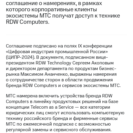
соглашение о намерениях, в рамках
которого корпоративные клиенты
МТС
экосистемы МТС получат доступ к технике
о технологиях
RDW Computers.
Достижения
Интервью
Соглашение подписано на полях IX конференции
Финансовая
«Цифровая индустрия промышленной России»
отчетность
(ЦИПР-2024). В документе, подписанном вице-
президентом RDW Technology Сергеем Акоповым
Контакты
и директором департамента по продуктам бизнес-
рынка Максимом Ананченко, выражены намерения
Новости
о сотрудничестве сторон в области продвижения
в
бренда RDW Computers и сервисов экосистемы МТС.
регионе
МТС намерена включить устройства бренда RDW
м и акционерам
Computers в линейку продуктовых решений на базе
Корпоративное
концепции Telecom as a Service — все категории
управление
юридических лиц смогут использовать компьютерную
технику российского бренда и фирменные сервисы
Корпоративный
МТС по ежемесячной подписке с возможностью
секретарь
регулярной замены и сервисного обслуживания.