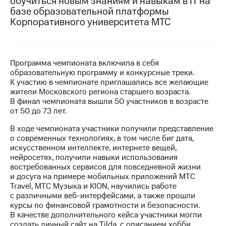
обучиться новым знаниям и навыкам в IT на
базе образовательной платформы
МТС
Корпоративного университета МТС
о технологиях
Достижения
Программа чемпионата включила в себя
Интервью
образовательную программу и конкурсные треки.
К участию в чемпионате приглашались все желающие
Финансовая
жители Московского региона старшего возраста.
отчетность
В финал чемпионата вышли 50 участников в возрасте
от 50 до 73 лет.
Контакты
В ходе чемпионата участники получили представление
Новости
о современных технологиях, в том числе биг дата,
в
искусственном интеллекте, интернете вещей,
регионе
нейросетях, получили навыки использования
востребованных сервисов для повседневной жизни
м и акционерам
и досуга на примере мобильных приложений МТС
Корпоративное
Travel, МТС Музыка и KION, научились работе
управление
с различными веб-интерфейсами, а также прошли
курсы по финансовой грамотности и безопасности.
Корпоративный
В качестве дополнительного кейса участники могли
секретарь
создать личный сайт на Tilda, с описанием хобби,