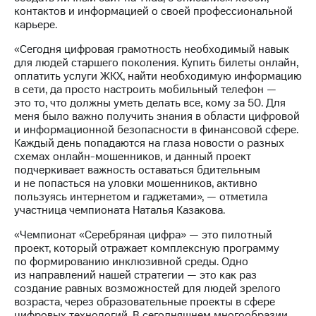
Раскрытие
контактов и информацией о своей профессиональной
информации
карьере.
Информация
акционерам
«Сегодня цифровая грамотность необходимый навык
Документы
для людей старшего поколения. Купить билеты онлайн,
ПАО
оплатить услуги ЖКХ, найти необходимую информацию
"МТС"
в сети, да просто настроить мобильный телефон —
Собрания
это то, что должны уметь делать все, кому за 50. Для
акционеров
меня было важно получить знания в области цифровой
Личный
и информационной безопасности в финансовой сфере.
кабинет
Каждый день попадаются на глаза новости о разных
акционера
схемах онлайн-мошенников, и данный проект
Акционерный
подчеркивает важность оставаться бдительным
капитал
и не попасться на уловки мошенников, активно
Контроль
пользуясь интернетом и гаджетами», — отметила
и
участница чемпионата Наталья Казакова.
аудит
Рынок
«Чемпионат «Серебряная цифра» — это пилотный
акций
проект, который отражает комплексную программу
по формированию инклюзивной среды. Одно
Описание
из направлений нашей стратегии — это как раз
Программа
создание равных возможностей для людей зрелого
приобретения
возраста, через образовательные проекты в сфере
Порядок
цифровых технологий. В сегодняшнем многообразии