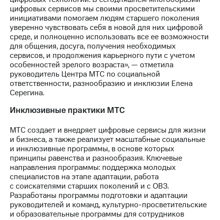
выкупа
цифровых сервисов мы своими просветительскими
акций
инициативами помогаем людям старшего поколения
Дивиденды
уверенно чувствовать себя в новой для них цифровой
Рынок
среде, и полноценно использовать все ее возможности
облигаций
для общения, досуга, получения необходимых
сервисов, и продолжения карьерного пути с учетом
Описание
особенностей зрелого возраста», — отметила
Еврооблигации-2023
руководитель Центра МТС по социальной
Уведомление
ответственности, разнообразию и инклюзии Елена
о
Серегина.
погашении
именных
Инклюзивные практики МТС
облигаций
Другое
МТС создает и внедряет цифровые сервисы для жизни
и бизнеса, а также реализует масштабные социальные
Регистратор
и инклюзивные программы, в основе которых
Реквизиты
принципы равенства и разнообразия. Ключевые
Контакты
направления программы: поддержка молодых
йчивое развитие
специалистов на этапе адаптации, работа
и деловая этика
с соискателями старших поколений и с ОВЗ.
На главную
Разработаны программы подготовки и адаптации
руководителей и команд, культурно-просветительские
и образовательные программы для сотрудников