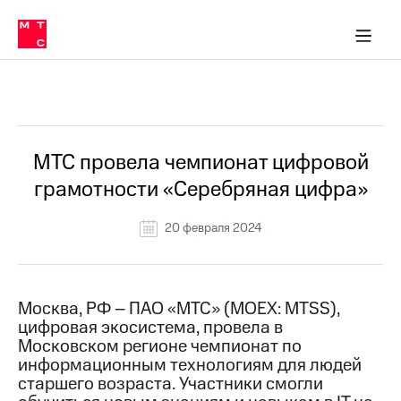
О
сторам и акционерам
Комплаенс и деловая этика
Устойчивое развитие
Медиа-центр
О МТС
О МТС
На главную
компании
О
компании
Стратегия
Стратегия
Все Новости
Карьера
в МТС
Карьера
в МТС
Пресс-
МТС провела чемпионат цифровой
релизы
История
грамотности «Серебряная цифра»
компании
МТС
о технологиях
Руководство
20 февраля 2024
региона
Правовая
информация
Москва, РФ – ПАО «МТС» (MOEX: MTSS),
цифровая экосистема, провела в
Контакты
Московском регионе чемпионат по
информационным технологиям для людей
Медиа-центр
Пресс-
старшего возраста. Участники смогли
релизы