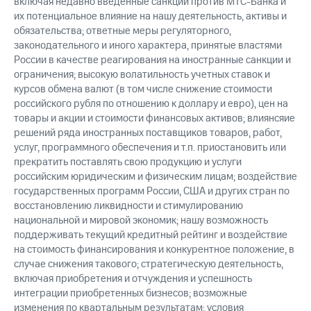
включая недавно введенные санкции против МТС-Банка и
их потенциальное влияние на нашу деятельность, активы и
обязательства; ответные меры регуляторного,
законодательного и иного характера, принятые властями
России в качестве реагирования на иностранные санкции и
ограничения; высокую волатильность учетных ставок и
курсов обмена валют (в том числе снижение стоимости
российского рубля по отношению к доллару и евро), цен на
товары и акции и стоимости финансовых активов; влиянсяие
решений ряда иностранных поставщиков товаров, работ,
услуг, программного обеспечения и т.п. приостановить или
прекратить поставлять свою продукцию и услуги
российским юридическим и физическим лицам; воздействие
государственных программ России, США и других стран по
восстановлению ликвидности и стимулированию
национальной и мировой экономик; нашу возможность
поддерживать текущий кредитный рейтинг и воздействие
на стоимость финансирования и конкурентное положение, в
случае снижения такового; стратегическую деятельность,
включая приобретения и отчуждения и успешность
интеграции приобретенных бизнесов; возможные
изменения по квартальным результатам; условия