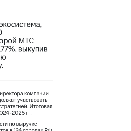
экосистема,
О
торой МТС
,77%, выкупив
ью
.
директора компании
должат участвовать
стратегией. Итоговая
024-2025 гг.
сти по выручке
тов в 124 городах РФ