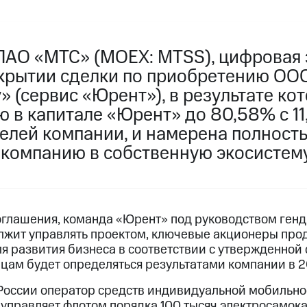
ПАО «МТС» (MOEX: MTSS), цифровая 
акрытии сделки по приобретению ОО
 (сервис «Юрент»), в результате ко
 в капитале «Юрент» до 80,58% с 11
телей компании, и намерена полност
 компанию в собственную экосистему
оглашения, команда «Юрент» под руководством ген
лжит управлять проектом, ключевые акционеры про
я развития бизнеса в соответствии с утвержденной 
цам будет определяться результатами компании в 2
России оператор средств индивидуальной мобильно
 управляет флотом порядка 100 тысяч электросамока