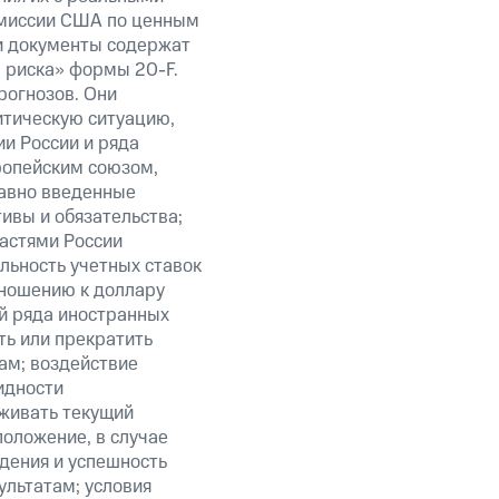
омиссии США по ценным
ти документы содержат
 риска» формы 20-F.
рогнозов. Они
итическую ситуацию,
и России и ряда
ропейским союзом,
авно введенные
ивы и обязательства;
ластями России
льность учетных ставок
тношению к доллару
ий ряда иностранных
ть или прекратить
ам; воздействие
идности
живать текущий
положение, в случае
дения и успешность
льтатам; условия