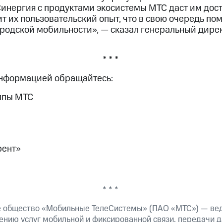
инергия с продуктами экосистемы МТС даст им дос
т их пользовательский опыт, что в свою очередь по
ородской мобильности», — сказал генеральный дире
* * *
информацией обращайтесь:
ппы МТС
рент»
* * *
е общество «Мобильные ТелеСистемы» (ПАО «МТС») — ве
ению услуг мобильной и фиксированной связи, передачи д