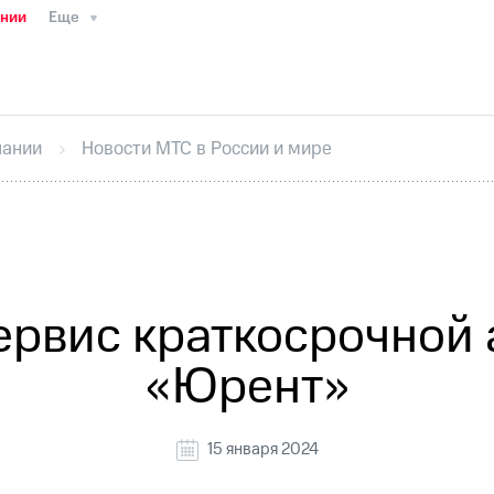
ании
Еще
ТС
Пресс-релизы
МТС о технологиях
ТС
История компании
Руководство региона
Правова
стижения
Интервью
Финансовая отчетность
Конта
пании
Новости МТС в России и мире
тивный секретарь
Раскрытие информации
Информа
ный кабинет акционера
Акционерный капитал
Конт
Порядок выкупа акций
Дивиденды
Рынок облигаци
 погашении именных облигаций
Другое
Регистрато
ервис краткосрочной 
«Юрент»
15 января 2024