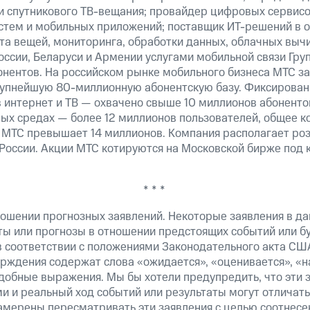
 и спутникового ТВ-вещания; провайдер цифровых сервис
истем и мобильных приложений; поставщик ИТ-решений в 
та вещей, мониторинга, обработки данных, облачных выч
оссии, Беларуси и Армении услугами мобильной связи Гр
онентов. На российском рынке мобильного бизнеса МТС 
рупнейшую 80-миллионную абонентскую базу. Фиксирова
 интернет и ТВ — охвачено свыше 10 миллионов абоненто
ных средах — более 12 миллионов пользователей, общее к
 МТС превышает 14 миллионов. Компания располагает роз
 России. Акции МТС котируются на Московской бирже под 
* * *
ошении прогнозных заявлений. Некоторые заявления в д
ты или прогнозы в отношении предстоящих событий или 
в соответствии с положениями Законодательного акта СШ
верждения содержат слова «ожидается», «оценивается», «н
добные выражения. Мы бы хотели предупредить, что эти 
 и реальный ход событий или результаты могут отличатьс
амерены пересматривать эти заявления с целью соотнесе