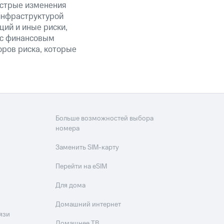
ыстрые изменения
 инфраструктурой
ий и иные риски,
й с финансовым
оров риска, которые
Больше возможностей выбора
номера
Заменить SIM-карту
Перейти на eSIM
Для дома
Домашний интернет
язи
Домашнее ТВ