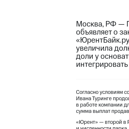
Москва, РФ — 
объявляет о з
«ЮрентБайк.ру»
увеличила долю
доли у основа
интегрировать
Согласно условиям с
Ивана Туринге продо
в работе компании дл
сумма выплат продав
«Юрент» — второй в 
и численности парка,