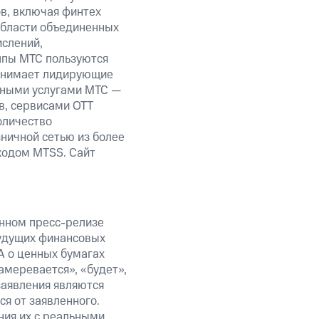
ов, включая финтех
области объединенных
ислений,
уппы МТС пользуются
занимает лидирующие
нными услугами МТС —
в, сервисами OTT
оличество
ничной сетью из более
кодом MTSS. Сайт
анном пресс-релизе
будущих финансовых
А о ценных бумагах
амеревается», «будет»,
заявления являются
я от заявленного.
ния их с реальными