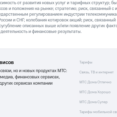
симость от развития новых услуг и тарифных структур; б
сов и положения на рынке; стратегию; риск, связанный с
ударственным регулированием индустрии телекоммуникац
России и СНГ; колебания котировок акций; риск, связанны
сугубление описанных выше и/или появление других факт
 деятельность и финансовые результаты.
рвисов
Тарифы
 связи, но и новых продуктах МТС:
Связь, ТВ и интернет
 медиа, финансовых сервисах,
МТС Дома Отлично
 других сервисах компании
МТС Дома Хорошо
МТС Дома Супер
Тарифы мобильной св