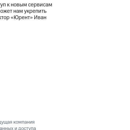
туп к новым сервисам
может нам укрепить
ктор «Юрент» Иван
дущая компания
анных и доступа