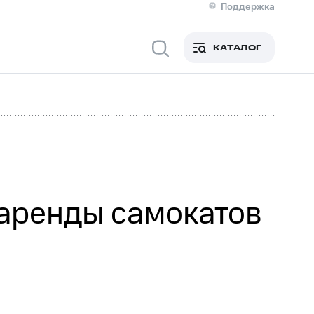
Поддержка
О МТС
я информация
Контакты
КАТАЛОГ
Медиа-центр
кты
Новости в регионе
Инвесторам и акционерам
ция акционерам
Документы
роль и аудит
Рынок акций
й
Описание
р
Реквизиты
Контакты
Устойчивое развитие
Комплаенс и деловая этика
На главную
аренды самокатов