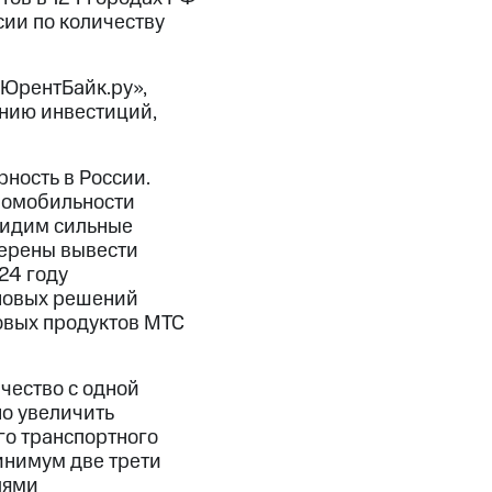
сии по количеству
«ЮрентБайк.ру»,
ению инвестиций,
ность в России.
ромобильности
видим сильные
мерены вывести
24 году
 новых решений
овых продуктов МТС
чество с одной
о увеличить
го транспортного
инимум две трети
лями