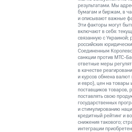
результатами. Мы адре
бумагам и биржам, в ча
и описывают важные фа
Эти факторы могут быть
включают в себя: теку
связанную с Украиной; 
российских юридически
Соединенным Королевст
санкции против МТС-Бан
ответные меры регулято
в качестве реагировани
и курсов обмена валют 
и евро), цен на товары
поставщиков товаров, р
поставлять свою проду
государственных прогр
и стимулированию наци
кредитный рейтинг и во
снижения такового; стр
интеграции приобретен