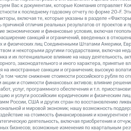
суем Вас к документам, которые Компания отправляет К
стности к последнему годовому отчету по форме 20-F. Э
кторы, включая те, которые указаны в разделе «Факторы
 причиной отличия реальных результатов от проектов и п
щие экономические и финансовые условия, включая геопол
расширение санкций и ограничений, введенных в отношени
х и физических лиц Соединенными Штатами Америки, Ев
вом и некоторыми другими государствами, включая нед
ка и их потенциальное влияние на нашу деятельность, акт
рного, законодательного и иного характера, принятые в
я на иностранные санкции и ограничения; высокую волати
(в том числе снижение стоимости российского рубля по о
 и акции и стоимости финансовых активов; влияние решен
абот, услуг, программного обеспечения и т.п. приостанови
кцию и услуги российским юридическим и физическим лиц
амм России, США и других стран по восстановлению ликв
ональной и мировой экономик; нашу возможность поддер
здействие на стоимость финансирования и конкурентное 
атегическую деятельность, включая приобретения и отчуж
ных бизнесов; возможные изменения по квартальным резу