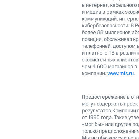
в интернет, кабельного
и медиа в рамках экос
коммуникаций, интерне
кибербезопасности. В Р
более 88 миллионов аб
позиции, обслуживая к
телефонией, доступом в
и платного ТВ в различ
экосистемных клиентов
чем 4 600 магазинов в
компании:
www.mts.ru
.
Предостережение в отн
могут содержать проек
результатов Компании 
от 1995 года. Такие ут
«мог бы» или другие по
только предположениями
Мы не обязуемся и не н