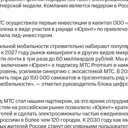
тнерской модели. Компания является лидером в Рос
ТС осуществила первые инвестиции в капитал ООО 
влена в виде участия в раунде «Юрент» по привлеч
пила лид-инвестором.
льной мобильности стремительно набирают популяр
 к 2027 году рынок кикшеринга и других видов мик
сти почти в три раза до 60 миллиардов рублей. Мы 
м включения «Юрент» в подписку МТС Premium и на
ровень, усиливая синергию с экосистемой МТС. В 20
ить парк до 150 000 самокатов и презентовать ряд
 мобильности», — отметил руководитель блока цифр
д МТС стал нашим партнером, за это время сотрудни
стем на российском рынке позволило «Юрент» кратн
телей и сделать электросамокаты частью ежедневно
оссиян в более чем 120 городах. К 2030 году как м
ых жителей России станут регулярными пользовате