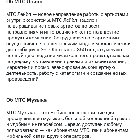
Об МТС Лейбл
выкупа
акций
МТС Лейбл — новое направление работы с артистами
Дивиденды
внутри экосистемы. МТС Лейбл нацелен
Рынок
на выращивание новых артистов по всем
облигаций
направлениям и интеграцию их контента в другие
продукты компании. Сотрудничество с артистами
Описание
осуществляется по нескольким моделям: классическая
Еврооблигации-2023
дистрибуция и 360. Контракты 360 подразумевают
Уведомление
полный цикл ведения музыкального проекта, включая
о
поддержку в управлении правами и их монетизации,
погашении
маркетинг и промо, авансирование, концертную
именных
деятельность, работу с каталогами и создание новых
облигаций
произведений.
Другое
Регистратор
Реквизиты
Об МТС Музыка
Контакты
йчивое развитие
МТС Музыка — это мобильное приложение для
и деловая этика
прослушивания музыки с большой коллекцией треков
На главную
и удобным интерфейсом. Сервис доступен любому
пользователю — как абонентам МТС, так и абонентам
мобильной связи других операторов.