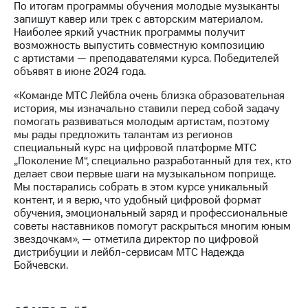
Раскрытие
По итогам программы обучения молодые музыканты
информации
запишут кавер или трек с авторским материалом.
Информация
Наиболее яркий участник программы получит
акционерам
возможность выпустить совместную композицию
Документы
с артистами — преподавателями курса. Победителей
ПАО
объявят в июне 2024 года.
"МТС"
Собрания
«Команде МТС Лейбла очень близка образовательная
акционеров
история, мы изначально ставили перед собой задачу
Личный
помогать развиваться молодым артистам, поэтому
кабинет
мы рады предложить талантам из регионов
акционера
специальный курс на цифровой платформе МТС
Акционерный
„Поколение М“, специально разработанный для тех, кто
капитал
делает свои первые шаги на музыкальном поприще.
Контроль
Мы постарались собрать в этом курсе уникальный
и
контент, и я верю, что удобный цифровой формат
аудит
обучения, эмоциональный заряд и профессиональные
Рынок
советы наставников помогут раскрыться многим юным
акций
звездочкам», — отметила директор по цифровой
дистрибуции и лейбл-сервисам МТС Надежда
Описание
Бойчевски.
Программа
приобретения
Порядок