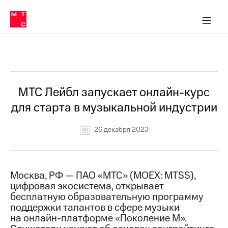
О
сторам и акционерам
Комплаенс и деловая этика
Устойчивое развитие
Медиа-центр
О МТС
О МТС
На главную
компании
О
компании
Стратегия
Стратегия
Все Новости
Карьера
в МТС
Карьера
в МТС
Пресс-
МТС Лейбл запускает онлайн-курс
релизы
История
для старта в музыкальной индустрии
компании
МТС
о технологиях
Руководство
26 декабря 2023
региона
Правовая
информация
Москва, РФ — ПАО «МТС» (MOEX: MTSS),
цифровая экосистема, открывает
Контакты
бесплатную образовательную программу
поддержки талантов в сфере музыки
Медиа-центр
Пресс-
на онлайн-платформе «Поколение М».
релизы