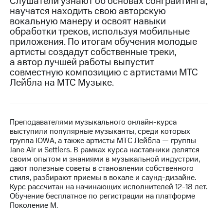
Слушатели узнают об основах сонграйтинга,
научатся находить свою авторскую
МТС
вокальную манеру и освоят навыки
о технологиях
обработки треков, используя мобильные
приложения. По итогам обучения молодые
Достижения
артисты создадут собственные треки,
а автор лучшей работы выпустит
Интервью
совместную композицию с артистами МТС
Финансовая
Лейбла на МТС Музыке.
отчетность
Контакты
Преподавателями музыкального онлайн-курса
Новости
выступили популярные музыканты, среди которых
в
группа IOWA, а также артисты МТС Лейбла — группы
регионе
Jane Air и Settlers. В рамках курса наставники делятся
своим опытом и знаниями в музыкальной индустрии,
м и акционерам
дают полезные советы в становлении собственного
Корпоративное
стиля, разбирают приемы в вокале и саунд-дизайне.
управление
Курс рассчитан на начинающих исполнителей 12-18 лет.
Обучение бесплатное по регистрации на платформе
Корпоративный
Поколение М.
секретарь