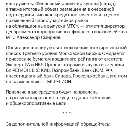
Раскрытие
инструменту. Финальный ориентир купона (спрэд),
информации
а также итоговый объем размещения в очередной
Информация
подтвердили высокое кредитное качество и в целом
акционерам
повышенный спрос участников рынка
Документы
на облигационные выпуски МТС», — отметил директор
ПАО
департамента корпоративных финансов и казначейства
"МТС"
МТС Александр Смирнов.
Собрания
акционеров
Облигации планируются к включению в котировальный
Личный
список Третьего уровня Московской Биржи. Ожидается
кабинет
присвоение бумагам кредитного рейтинга от агентств
акционера
Эксперт РА и НКР. Организаторами выпуска выступили
Акционерный
БК РЕГИОН, БКС КИБ, Газпромбанк, Банк ДОМ. РФ,
капитал
инвестиционный банк Синара, Россельхозбанк, агентом
Контроль
по размещению — БК РЕГИОН.
и
аудит
Привлеченные средства будут направлены
Рынок
на рефинансирование текущего долга компании
акций
и общекорпоративные цели.
* * *
Описание
Программа
За дополнительной информацией обращайтесь:
приобретения
Порядок