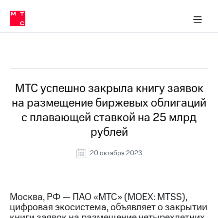
О
сторам и акционерам
Комплаенс и деловая этика
Устойчивое развитие
Медиа-центр
О МТС
О МТС
На главную
компании
О
компании
Стратегия
Стратегия
Все Новости
Карьера
в МТС
Карьера
в МТС
Пресс-
МТС успешно закрыла книгу заявок
релизы
История
на размещение биржевых облигаций
компании
МТС
с плавающей ставкой на 25 млрд
о технологиях
Руководство
рублей
региона
Правовая
20 октября 2023
информация
Контакты
Москва, РФ — ПАО «МТС» (MOEX: MTSS),
Медиа-центр
цифровая экосистема, объявляет о закрытии
Пресс-
релизы
книги заявок на размещение четырехлетних