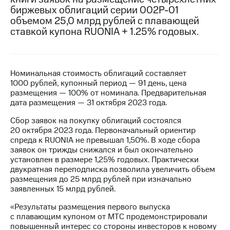
биржевых облигаций серии 002Р-01
МТС
объемом 25,0 млрд рублей с плавающей
о технологиях
ставкой купона RUONIA + 1.25% годовых.
Достижения
Интервью
Номинальная стоимость облигаций составляет
1000 рублей, купонный период — 91 день, цена
Финансовая
размещения — 100% от номинала. Предварительная
отчетность
дата размещения — 31 октября 2023 года.
Контакты
Сбор заявок на покупку облигаций состоялся
20 октября 2023 года. Первоначальный ориентир
Новости
спреда к RUONIA не превышал 1,50%. В ходе сбора
в
заявок он трижды снижался и был окончательно
регионе
установлен в размере 1,25% годовых. Практически
двукратная переподписка позволила увеличить объем
м и акционерам
размещения до 25 млрд рублей при изначально
Корпоративное
заявленных 15 млрд рублей.
управление
«Результаты размещения первого выпуска
Корпоративный
с плавающим купоном от МТС продемонстрировали
секретарь
повышенный интерес со стороны инвесторов к новому