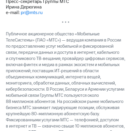
Пресс-секретарь Группы МТС
выкупа
Ирина Дерюгина
акций
e-mail:
pr@mts.ru
Дивиденды
Рынок
* * *
облигаций
Публичное акционерное общество «Мобильные
Описание
ТелеСистемы» (ПАО «МТС») — ведущая компания в России
Еврооблигации-2023
по предоставлению услуг мобильной и фиксированной
Уведомление
связи, передачи данных и доступа в интернет, кабельного
о
и спутникового ТВ-вещания; провайдер цифровых сервисов,
погашении
именных
включая финтех и медиа в рамках экосистем и мобильных
облигаций
приложений; поставщик ИТ-решений в области
Другое
объединенных коммуникаций, интернета вещей,
мониторинга, обработки данных, облачных вычислений,
Регистратор
кибербезопасности. В России, Беларуси и Армении услугами
Реквизиты
мобильной связи Группы МТС пользуются около
Контакты
88 миллионов абонентов. На российском рынке мобильного
йчивое развитие
бизнеса МТС занимает лидирующие позиции, обслуживая
и деловая этика
крупнейшую 80-миллионную абонентскую базу.
На главную
Фиксированными услугами МТС — телефонией, доступом
в интернет и ТВ — охвачено свыше 10 миллионов абонентов,