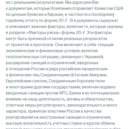
их с реальными результатами. Мы адресуем Вас
к документам, которые Компания отправляет Комиссии США
по ценным бумагам и биржам, в частности к последнему
годовому отчету по форме 20-F. Эти документы содержат
и описывают важные факторы, включая те, которые указаны
в разделе «Факторы риска» формы 20-F. Эти факторы
могут быть причиной отличия реальных результатов
от проектов и прогнозов. Они включают в себя: текущие
экономические и финансовые условия, включая
геополитическую ситуацию, связанную с Украиной;
расширение санкций и ограничений, введенных
в отношении России и ряда российских юридических
и физических лиц Соединенными Штатами Америки,
Европейским союзом, Соединенным Королевством
и некоторыми другими государствами, включая недавно
введенные санкции против МТС-Банка и их потенциальное
влияние на нашу деятельность, активы и обязательства;
ответные меры регуляторного, законодательного и иного
характера, принятые властями России в качестве
реагирования на иностранные санкции и ограничения;
высокую волатильность учетных ставок и курсов обмена