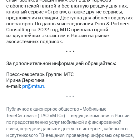
спам-звонков «Защитник», 50 ГБ для тарифов
выкупа
с абонентской платой и бесплатную раздачу для них,
акций
книжный сервис «Строки», а также другие сервисы,
Дивиденды
предложения и скидки. Доступна для абонентов других
Рынок
операторов. По данным исследования J’son & Partners
облигаций
Consulting за 2022 год, МТС признана одной
из крупнейших экосистем в России на рынке
Описание
экосистемных подписок.
Еврооблигации-2023
Уведомление
* * *
о
погашении
За дополнительной информацией обращайтесь:
именных
Пресс-секретарь Группы МТС
облигаций
Ирина Дерюгина
Другое
e-mail:
pr@mts.ru
Регистратор
* * *
Реквизиты
Контакты
Публичное акционерное общество «Мобильные
йчивое развитие
ТелеСистемы» (ПАО «МТС») — ведущая компания в России
и деловая этика
по предоставлению услуг мобильной и фиксированной
На главную
связи, передачи данных и доступа в интернет, кабельного
и спутникового ТВ-вещания; провайдер цифровых сервисов,