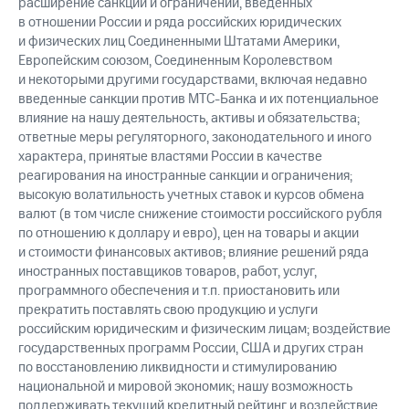
расширение санкций и ограничений, введенных
в отношении России и ряда российских юридических
и физических лиц Соединенными Штатами Америки,
Европейским союзом, Соединенным Королевством
и некоторыми другими государствами, включая недавно
введенные санкции против МТС-Банка и их потенциальное
влияние на нашу деятельность, активы и обязательства;
ответные меры регуляторного, законодательного и иного
характера, принятые властями России в качестве
реагирования на иностранные санкции и ограничения;
высокую волатильность учетных ставок и курсов обмена
валют (в том числе снижение стоимости российского рубля
по отношению к доллару и евро), цен на товары и акции
и стоимости финансовых активов; влияние решений ряда
иностранных поставщиков товаров, работ, услуг,
программного обеспечения и т.п. приостановить или
прекратить поставлять свою продукцию и услуги
российским юридическим и физическим лицам; воздействие
государственных программ России, США и других стран
по восстановлению ликвидности и стимулированию
национальной и мировой экономик; нашу возможность
поддерживать текущий кредитный рейтинг и воздействие