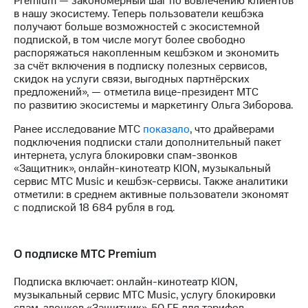
Premium — закономерный шаг по вовлечению клиентов
Раскрытие
в нашу экосистему. Теперь пользователи кешбэка
информации
получают больше возможностей с экосистемной
Информация
подпиской, в том числе могут более свободно
акционерам
распоряжаться накопленным кешбэком и экономить
Документы
за счёт включения в подписку полезных сервисов,
ПАО
скидок на услуги связи, выгодных партнёрских
"МТС"
предложений», — отметила вице-президент МТС
Собрания
по развитию экосистемы и маркетингу Ольга Зиборова.
акционеров
Личный
Ранее исследование МТС
показало
, что драйверами
кабинет
подключения подписки стали дополнительный пакет
акционера
интернета, услуга блокировки спам-звонков
Акционерный
«Защитник», онлайн-кинотеатр KION, музыкальный
капитал
сервис МТС Music и кешбэк-сервисы. Также аналитики
Контроль
отметили: в среднем активные пользователи экономят
и
с подпиской 18 684 рубля в год.
аудит
Рынок
акций
О подписке МТС Premium
Описание
Программа
Подписка включает: онлайн-кинотеатр KION,
приобретения
музыкальный сервис МТС Music, услугу блокировки
Порядок