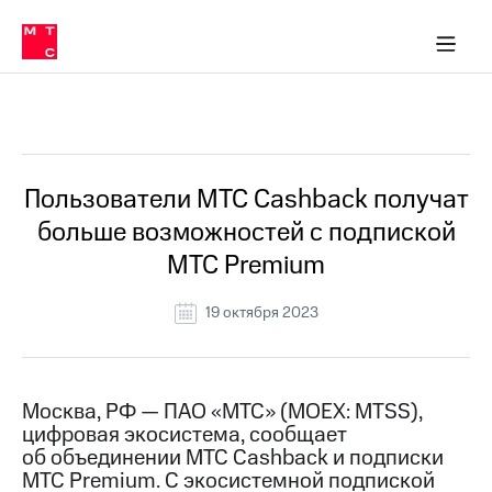
О
сторам и акционерам
Комплаенс и деловая этика
Устойчивое развитие
Медиа-центр
О МТС
О МТС
На главную
компании
О
компании
Стратегия
Стратегия
Все Новости
Карьера
в МТС
Карьера
в МТС
Пресс-
Пользователи МТС Cashback получат
релизы
История
больше возможностей с подпиской
компании
МТС
МТС Premium
о технологиях
Руководство
региона
19 октября 2023
Правовая
информация
Контакты
Москва, РФ — ПАО «МТС» (MOEX: MTSS),
цифровая экосистема, сообщает
Медиа-центр
об объединении МТС Сashback и подписки
Пресс-
МТС Premium. С экосистемной подпиской
релизы