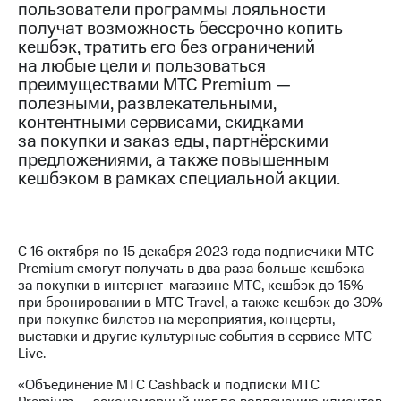
пользователи программы лояльности
получат возможность бессрочно копить
МТС
кешбэк, тратить его без ограничений
о технологиях
на любые цели и пользоваться
Достижения
преимуществами МТС Premium —
полезными, развлекательными,
Интервью
контентными сервисами, скидками
за покупки и заказ еды, партнёрскими
Финансовая
предложениями, а также повышенным
отчетность
кешбэком в рамках специальной акции.
Контакты
Новости
в
С 16 октября по 15 декабря 2023 года подписчики МТС
регионе
Premium смогут получать в два раза больше кешбэка
за покупки в интернет-магазине МТС, кешбэк до 15%
при бронировании в МТС Travel, а также кешбэк до 30%
м и акционерам
Корпоративное
при покупке билетов на мероприятия, концерты,
управление
выставки и другие культурные события в сервисе МТС
Live.
Корпоративный
«Объединение МТС Cashback и подписки МТС
секретарь