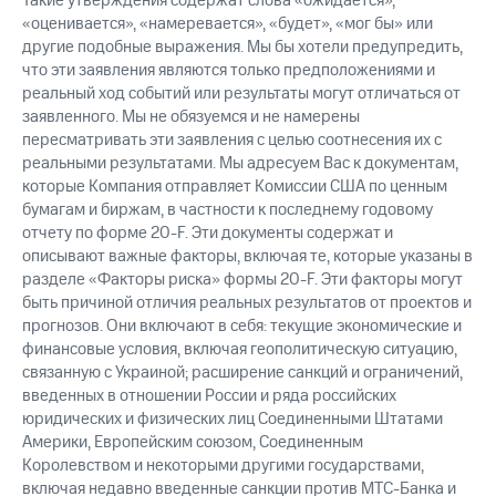
Такие утверждения содержат слова «ожидается»,
«оценивается», «намеревается», «будет», «мог бы» или
другие подобные выражения. Мы бы хотели предупредить,
что эти заявления являются только предположениями и
реальный ход событий или результаты могут отличаться от
заявленного. Мы не обязуемся и не намерены
пересматривать эти заявления с целью соотнесения их с
реальными результатами. Мы адресуем Вас к документам,
которые Компания отправляет Комиссии США по ценным
бумагам и биржам, в частности к последнему годовому
отчету по форме 20-F. Эти документы содержат и
описывают важные факторы, включая те, которые указаны в
разделе «Факторы риска» формы 20-F. Эти факторы могут
быть причиной отличия реальных результатов от проектов и
прогнозов. Они включают в себя: текущие экономические и
финансовые условия, включая геополитическую ситуацию,
связанную с Украиной; расширение санкций и ограничений,
введенных в отношении России и ряда российских
юридических и физических лиц Соединенными Штатами
Америки, Европейским союзом, Соединенным
Королевством и некоторыми другими государствами,
включая недавно введенные санкции против МТС-Банка и