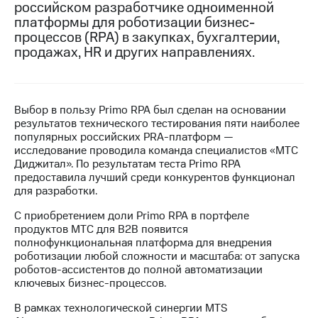
российском разработчике одноименной
платформы для роботизации бизнес-
МТС
процессов (RPA) в закупках, бухгалтерии,
о технологиях
продажах, HR и других направлениях.
Достижения
Интервью
Выбор в пользу Primo RPA был сделан на основании
Финансовая
результатов технического тестирования пяти наиболее
отчетность
популярных российских PRA-платформ —
исследование проводила команда специалистов «МТС
Контакты
Диджитал». По результатам теста Primo RPA
предоставила лучший среди конкурентов функционал
Новости
для разработки.
в
регионе
С приобретением доли Primo RPA в портфеле
продуктов МТС для B2B появится
м и акционерам
полнофункциональная платформа для внедрения
Корпоративное
роботизации любой сложности и масштаба: от запуска
управление
роботов-ассистентов до полной автоматизации
ключевых бизнес-процессов.
Корпоративный
секретарь
В рамках технологической синергии MTS