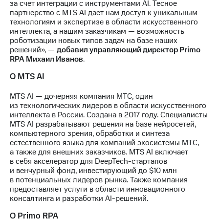
за счет интеграции с инструментами AI. Тесное
выкупа
партнерство с MTS AI дает нам доступ к уникальным
акций
технологиям и экспертизе в области искусственного
Дивиденды
интеллекта, а нашим заказчикам — возможность
Рынок
роботизации новых типов задач на базе наших
облигаций
решений», —
добавил управляющий директор Primo
RPA Михаил Иванов
.
Описание
Еврооблигации-2023
О MTS AI
Уведомление
о
MTS AI — дочерняя компания МТС, один
погашении
из технологических лидеров в области искусственного
именных
интеллекта в России. Создана в 2017 году. Специалисты
облигаций
MTS AI разрабатывают решения на базе нейросетей,
Другое
компьютерного зрения, обработки и синтеза
естественного языка для компаний экосистемы МТС,
Регистратор
а также для внешних заказчиков. MTS AI включает
Реквизиты
в себя акселератор для DeepTech-стартапов
Контакты
и венчурный фонд, инвестирующий до $10 млн
йчивое развитие
в потенциальных лидеров рынка. Также компания
и деловая этика
предоставляет услуги в области инновационного
На главную
консалтинга и разработки AI-решений.
О Primo RPA