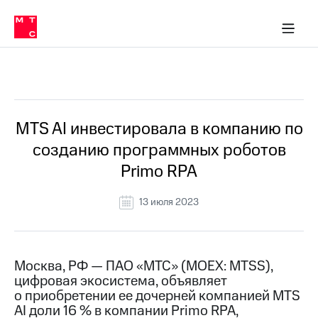
О
сторам и акционерам
Комплаенс и деловая этика
Устойчивое развитие
Медиа-центр
О МТС
О МТС
На главную
компании
О
компании
Стратегия
Стратегия
Все Новости
Карьера
в МТС
Карьера
в МТС
Пресс-
MTS AI инвестировала в компанию по
релизы
История
созданию программных роботов
компании
МТС
Primo RPA
о технологиях
Руководство
региона
13 июля 2023
Правовая
информация
Контакты
Москва, РФ — ПАО «МТС» (MOEX: MTSS),
цифровая экосистема, объявляет
Медиа-центр
о приобретении ее дочерней компанией МTS
Пресс-
AI доли 16 % в компании Primo RPA,
релизы