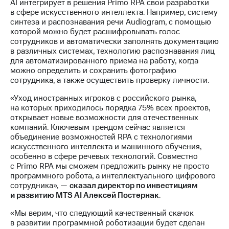
Раскрытие
AI интегрирует в решения Primo RPA свои разработки
информации
в сфере искусственного интеллекта. Например, систему
Информация
синтеза и распознавания речи Audiogram, с помощью
акционерам
которой можно будет расшифровывать голос
Документы
сотрудников и автоматически заполнять документацию
ПАО
в различных системах, технологию распознавания лиц
"МТС"
для автоматизированного приема на работу, когда
Собрания
можно определить и сохранить фотографию
акционеров
сотрудника, а также осуществить проверку личности.
Личный
«Уход иностранных игроков с российского рынка,
кабинет
на которых приходилось порядка 75% всех проектов,
акционера
открывает новые возможности для отечественных
Акционерный
компаний. Ключевым трендом сейчас является
капитал
объединение возможностей RPA с технологиями
Контроль
искусственного интеллекта и машинного обучения,
и
особенно в сфере речевых технологий. Совместно
аудит
с Primo RPA мы сможем предложить рынку не просто
Рынок
программного робота, а интеллектуального цифрового
акций
сотрудника», —
сказал директор по инвестициям
и развитию MTS AI Алексей Постернак
.
Описание
Программа
«Мы верим, что следующий качественный скачок
приобретения
в развитии программной роботизации будет сделан
Порядок