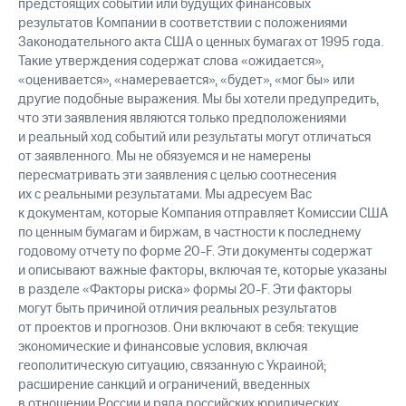
предстоящих событий или будущих финансовых
результатов Компании в соответствии с положениями
Законодательного акта США о ценных бумагах от 1995 года.
Такие утверждения содержат слова «ожидается»,
«оценивается», «намеревается», «будет», «мог бы» или
другие подобные выражения. Мы бы хотели предупредить,
что эти заявления являются только предположениями
и реальный ход событий или результаты могут отличаться
от заявленного. Мы не обязуемся и не намерены
пересматривать эти заявления с целью соотнесения
их с реальными результатами. Мы адресуем Вас
к документам, которые Компания отправляет Комиссии США
по ценным бумагам и биржам, в частности к последнему
годовому отчету по форме 20-F. Эти документы содержат
и описывают важные факторы, включая те, которые указаны
в разделе «Факторы риска» формы 20-F. Эти факторы
могут быть причиной отличия реальных результатов
от проектов и прогнозов. Они включают в себя: текущие
экономические и финансовые условия, включая
геополитическую ситуацию, связанную с Украиной;
расширение санкций и ограничений, введенных
в отношении России и ряда российских юридических