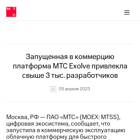
О
сторам и акционерам
Комплаенс и деловая этика
Устойчивое развитие
Медиа-центр
О МТС
О МТС
На главную
компании
О
компании
Стратегия
Стратегия
Все Новости
Карьера
в МТС
Карьера
в МТС
Пресс-
Запущенная в коммерцию
релизы
История
платформа МТС Exolve привлекла
компании
МТС
свыше 3 тыс. разработчиков
о технологиях
Руководство
региона
05 апреля 2023
Правовая
информация
Контакты
Москва, РФ — ПАО «МТС» (MOEX: MTSS),
цифровая экосистема, сообщает, что
Медиа-центр
запустила в коммерческую эксплуатацию
Пресс-
облачную платформу для быстрого
релизы