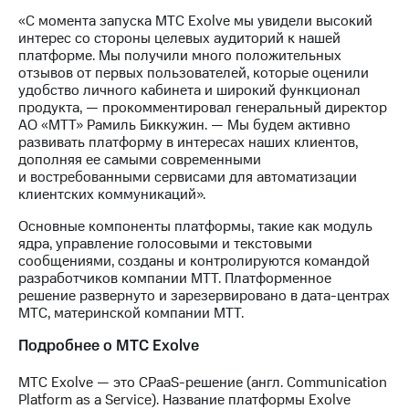
выкупа
«С момента запуска МТС Exolve мы увидели высокий
акций
интерес со стороны целевых аудиторий к нашей
Дивиденды
платформе. Мы получили много положительных
Рынок
отзывов от первых пользователей, которые оценили
облигаций
удобство личного кабинета и широкий функционал
продукта, — прокомментировал генеральный директор
Описание
АО «МТТ» Рамиль Биккужин. — Мы будем активно
Еврооблигации-2023
развивать платформу в интересах наших клиентов,
Уведомление
дополняя ее самыми современными
о
и востребованными сервисами для автоматизации
погашении
клиентских коммуникаций».
именных
облигаций
Основные компоненты платформы, такие как модуль
Другое
ядра, управление голосовыми и текстовыми
сообщениями, созданы и контролируются командой
Регистратор
разработчиков компании МТТ. Платформенное
Реквизиты
решение развернуто и зарезервировано в дата-центрах
Контакты
МТС, материнской компании МТТ.
йчивое развитие
и деловая этика
Подробнее о МТС Exolve
На главную
МТС Exolve — это CPaaS-решение (англ. Communication
Platform as a Service). Название платформы Exolve