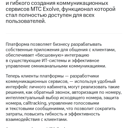
и гибкого создания коммуникационных
сервисов МТС Exolve, функционал которой
МТС
стал полностью доступен для всех
о технологиях
пользователей.
Достижения
Интервью
Платформа позволяет бизнесу разрабатывать
Финансовая
собственные приложения для общения с клиентами,
отчетность
обеспечивает «бесшовную» интеграцию
в существующие ИТ-системы и эффективное
Контакты
управление омниканальными коммуникациями.
Новости
Теперь клиенты платформы — разработчики
в
коммуникационных сервисов, — используя удобный
регионе
интерфейс личного кабинета, могут реализовать такие
решения, как обратный звонок, авторизация по номеру,
м и акционерам
интеллектуальный выбор исходящего номера, защита
Корпоративное
номера, calltracking, управление голосовыми
управление
и текстовыми сообщениями, что позволит сократить
затраты, повысить гибкость и эффективность
Корпоративный
взаимодействия с клиентами.
секретарь