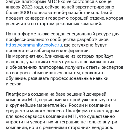
Раскрытие
Запуск платформы МТС Exolve состоялся в конце
информации
января 2023 года, сейчас на ней зарегистрировано
Информация
более 3000 пользователей-разработчиков. Такой
акционерам
процент конверсии говорит о хорошей отдаче, которая
Документы
увеличится со стартом рекламных кампаний.
ПАО
На платформе также создан специальный ресурс для
"МТС"
профессионального сообщества разработчиков
Собрания
https://community.exolve.ru
, где регулярно будут
акционеров
проводиться вебинары и конференции.
Личный
На мероприятиях, ближайшие из которых пройдут
кабинет
в апреле, участники смогут узнать о возможностях
акционера
и обновлениях платформы, получить ответы экспертов
Акционерный
на вопросы, обмениваться опытом, проходить
капитал
обучение, развивать профессиональные навыки
Контроль
и связи.
и
аудит
Платформа создана на базе решений дочерней
Рынок
компании МТТ, сервисами которой уже пользуются
акций
и крупнейшие маркетплейсы России и компании
среднего и малого бизнеса. Платформа станет ядром
Описание
для всех сервисов компании МТТ, что существенно
Программа
упростит и ускорит их интеграцию не только внутри
приобретения
компании, но и с решениями сторонних вендоров.
Порядок