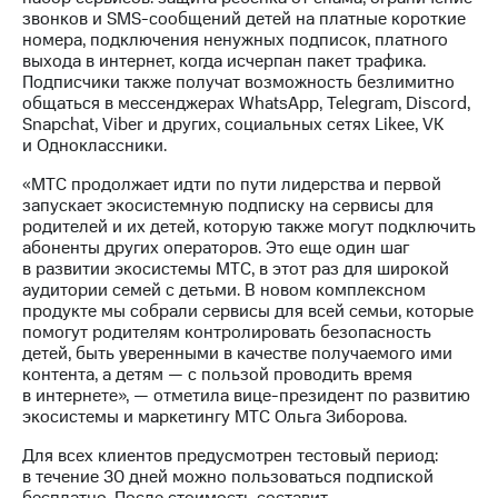
Раскрытие
звонков и
SMS-сообщений
детей на платные короткие
информации
номера, подключения ненужных подписок, платного
Информация
выхода в интернет, когда исчерпан пакет трафика.
акционерам
Подписчики также получат возможность безлимитно
Документы
общаться в мессенджерах WhatsApp, Telegram, Discord,
ПАО
Snapchat, Viber и других, социальных сетях Likee, VK
"МТС"
и Одноклассники.
Собрания
акционеров
«МТС продолжает идти по пути лидерства и первой
Личный
запускает экосистемную подписку на сервисы для
кабинет
родителей и их детей, которую также могут подключить
акционера
абоненты других операторов. Это еще один шаг
Акционерный
в развитии экосистемы МТС, в этот раз для широкой
капитал
аудитории семей с детьми. В новом комплексном
Контроль
продукте мы собрали сервисы для всей семьи, которые
и
помогут родителям контролировать безопасность
аудит
детей, быть уверенными в качестве получаемого ими
Рынок
контента, а детям — с пользой проводить время
акций
в интернете», — отметила вице-президент по развитию
экосистемы и маркетингу МТС Ольга Зиборова.
Описание
Программа
Для всех клиентов предусмотрен тестовый период:
приобретения
в течение 30 дней можно пользоваться подпиской
Порядок