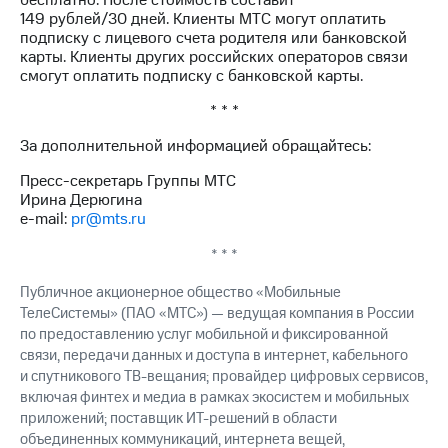
бесплатно. После стоимость составит
выкупа
149 рублей/30 дней. Клиенты МТС могут оплатить
акций
подписку с лицевого счета родителя или банковской
Дивиденды
карты. Клиенты других российских операторов связи
Рынок
смогут оплатить подписку с банковской карты.
облигаций
* * *
Описание
Еврооблигации-2023
За дополнительной информацией обращайтесь:
Уведомление
Пресс-секретарь Группы МТС
о
Ирина Дерюгина
погашении
e-mail:
pr@mts.ru
именных
облигаций
* * *
Другое
Публичное акционерное общество «Мобильные
Регистратор
ТелеСистемы» (ПАО «МТС») — ведущая компания в России
Реквизиты
Контакты
по предоставлению услуг мобильной и фиксированной
йчивое развитие
связи, передачи данных и доступа в интернет, кабельного
и деловая этика
и спутникового
ТВ-вещания;
провайдер цифровых сервисов,
На главную
включая финтех и медиа в рамках экосистем и мобильных
приложений; поставщик
ИТ-решений
в области
объединенных коммуникаций, интернета вещей,