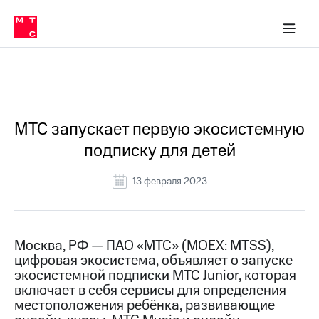
О
сторам и акционерам
Комплаенс и деловая этика
Устойчивое развитие
Медиа-центр
О МТС
О МТС
На главную
компании
О
компании
Стратегия
Стратегия
Все Новости
Карьера
в МТС
Карьера
в МТС
Пресс-
МТС запускает первую экосистемную
релизы
История
подписку для детей
компании
МТС
о технологиях
Руководство
13 февраля 2023
региона
Правовая
информация
Москва, РФ — ПАО «МТС» (MOEX: MTSS),
цифровая экосистема, объявляет о запуске
Контакты
экосистемной подписки МТС Junior, которая
включает в себя сервисы для определения
Медиа-центр
Пресс-
местоположения ребёнка, развивающие
релизы