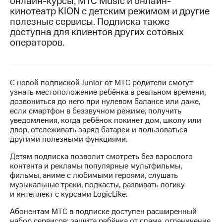
онлайн-курсы, МТС Music и онлайн-
кинотеатр KION с детским режимом и другие
МТС
полезные сервисы. Подписка также
о технологиях
доступна для клиентов других сотовых
операторов.
Достижения
Интервью
Финансовая
С новой подпиской Junior от МТС родители смогут
отчетность
узнать местоположение ребёнка в реальном времени,
дозвониться до него при нулевом балансе или даже,
Контакты
если смартфон в беззвучном режиме, получить
уведомления, когда ребёнок покинет дом, школу или
Новости
двор, отслеживать заряд батареи и пользоваться
в
другими полезными функциями.
регионе
Детям подписка позволит смотреть без взрослого
контента и рекламы популярные мультфильмы,
м и акционерам
фильмы, аниме с любимыми героями, слушать
Корпоративное
музыкальные треки, подкасты, развивать логику
управление
и интеллект с курсами LogicLike.
Корпоративный
Абонентам МТС в подписке доступен расширенный
секретарь
набор сервисов: защита ребёнка от спама, ограничение