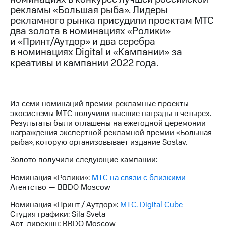
рекламы «Большая рыба». Лидеры
МТС
рекламного рынка присудили проектам МТС
о технологиях
два золота в номинациях «Ролики»
и «Принт/Аутдор» и два серебра
Достижения
в номинациях Digital и «Кампании» за
креативы и кампании 2022 года.
Интервью
Финансовая
отчетность
Из семи номинаций премии рекламные проекты
Контакты
экосистемы МТС получили высшие награды в четырех.
Результаты были оглашены на ежегодной церемонии
Новости
награждения экспертной рекламной премии «Большая
в
рыба», которую организовывает издание Sostav.
регионе
Золото получили следующие кампании:
м и акционерам
Номинация «Ролики»:
МТС на связи с близкими
Корпоративное
Агентство — BBDO Moscow
управление
Номинация «Принт / Аутдор»:
МТС. Digital Cube
Корпоративный
Студия графики: Sila Sveta
секретарь
Арт-дирекшн: BBDO Moscow