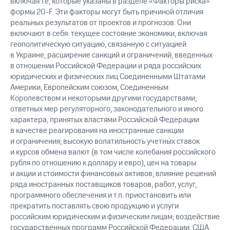
включая те, которые указаны в разделе «Факторы риска»
формы 20-F. Эти факторы могут быть причиной отличия
реальных результатов от проектов и прогнозов. Они
включают в себя: текущее состояние экономики, включая
геополитическую ситуацию, связанную с ситуацией
в Украине; расширение санкций и ограничений, введенных
в отношении Российской Федерации и ряда российских
юридических и физических лиц Соединенными Штатами
Америки, Европейским союзом, Соединенным
Королевством и некоторыми другими государствами;
ответных мер регуляторного, законодательного и иного
характера, принятых властями Российской Федерации
в качестве реагирования на иностранные санкции
и ограничения; высокую волатильность учетных ставок
и курсов обмена валют (в том числе колебания российского
рубля по отношению к доллару и евро), цен на товары
и акции и стоимости финансовых активов; влияние решений
ряда иностранных поставщиков товаров, работ, услуг,
программного обеспечения и т.п. приостановить или
прекратить поставлять свою продукцию и услуги
российским юридическим и физическим лицам; воздействие
государственных программ Российской Федерации, США