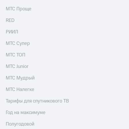
МТС Проще
RED
РИИЛ
МТС Супер
МТС ТОП
МТС Junior
МТС Мудрый
МТС Налегке
Тарифы для спутникового ТВ
Год на максимуме
Полугодовой