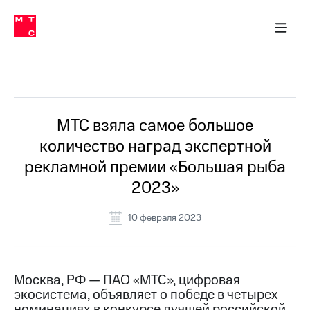
О
сторам и акционерам
Комплаенс и деловая этика
Устойчивое развитие
Медиа-центр
О МТС
О МТС
На главную
компании
О
компании
Стратегия
Стратегия
Все Новости
Карьера
в МТС
Карьера
в МТС
Пресс-
МТС взяла самое большое
релизы
История
количество наград экспертной
компании
МТС
рекламной премии «Большая рыба
о технологиях
Руководство
2023»
региона
Правовая
10 февраля 2023
информация
Контакты
Москва, РФ — ПАО «МТС», цифровая
Медиа-центр
экосистема, объявляет о победе в четырех
Пресс-
релизы
номинациях в конкурсе лучшей российской