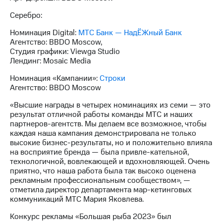
Раскрытие
информации
Серебро:
Информация
акционерам
Номинация Digital:
МТС Банк — НадЁЖный Банк
Документы
Агентство: BBDO Moscow,
ПАО
Студия графики: Viewga Studio
"МТС"
Лендинг: Mosaic Media
Собрания
акционеров
Номинация «Кампании»:
Строки
Личный
Агентство: BBDO Moscow
кабинет
«Высшие награды в четырех номинациях из семи — это
акционера
результат отличной работы команды МТС и наших
Акционерный
партнеров-агентств. Мы делаем все возможное, чтобы
капитал
каждая наша кампания демонстрировала не только
Контроль
высокие бизнес-результаты, но и положительно влияла
и
на восприятие бренда — была привле-кательной,
аудит
технологичной, вовлекающей и вдохновляющей. Очень
Рынок
приятно, что наша работа была так высоко оценена
акций
рекламным профессиональным сообществом», —
отметила директор департамента мар-кетинговых
Описание
коммуникаций МТС Мария Яковлева.
Программа
приобретения
Конкурс рекламы «Большая рыба 2023» был
Порядок