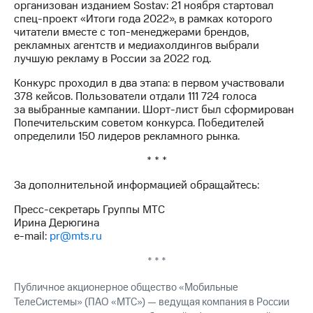
организован изданием Sostav: 21 ноября стартовал
выкупа
спец-проект «Итоги года 2022», в рамках которого
акций
читатели вместе с топ-менеджерами брендов,
Дивиденды
рекламных агентств и медиахолдингов выбрали
Рынок
лучшую рекламу в России за 2022 год.
облигаций
Конкурс проходил в два этапа: в первом участвовали
Описание
378 кейсов. Пользователи отдали 111 724 голоса
Еврооблигации-2023
за выбранные кампании. Шорт-лист был сформирован
Уведомление
Попечительским советом конкурса. Победителей
о
определили 150 лидеров рекламного рынка.
погашении
именных
* * *
облигаций
Другое
За дополнительной информацией обращайтесь:
Регистратор
Пресс-секретарь Группы МТС
Реквизиты
Ирина Дерюгина
Контакты
e-mail:
pr@mts.ru
йчивое развитие
* * *
и деловая этика
На главную
Публичное акционерное общество «Мобильные
ТелеСистемы» (ПАО «МТС») — ведущая компания в России