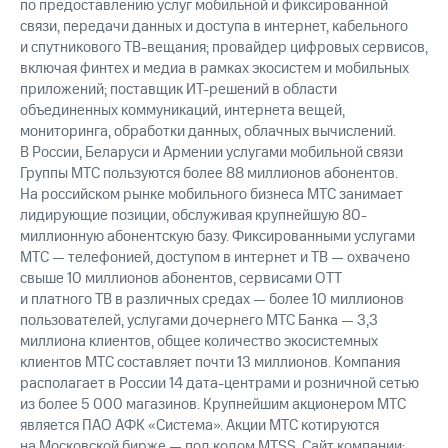
по предоставлению услуг мобильной и фиксированной
связи, передачи данных и доступа в интернет, кабельного
и спутникового ТВ-вещания; провайдер цифровых сервисов,
включая финтех и медиа в рамках экосистем и мобильных
приложений; поставщик ИТ-решений в области
объединенных коммуникаций, интернета вещей,
мониторинга, обработки данных, облачных вычислений.
В России, Беларуси и Армении услугами мобильной связи
Группы МТС пользуются более 88 миллионов абонентов.
На российском рынке мобильного бизнеса МТС занимает
лидирующие позиции, обслуживая крупнейшую 80-
миллионную абонентскую базу. Фиксированными услугами
МТС — телефонией, доступом в интернет и ТВ — охвачено
свыше 10 миллионов абонентов, сервисами OTT
и платного ТВ в различных средах — более 10 миллионов
пользователей, услугами дочернего МТС Банка — 3,3
миллиона клиентов, общее количество экосистемных
клиентов МТС составляет почти 13 миллионов. Компания
располагает в России 14 дата-центрами и розничной сетью
из более 5 000 магазинов. Крупнейшим акционером МТС
является ПАО АФК «Система». Акции МТС котируются
на Московской бирже — под кодом MTSS. Сайт компании: