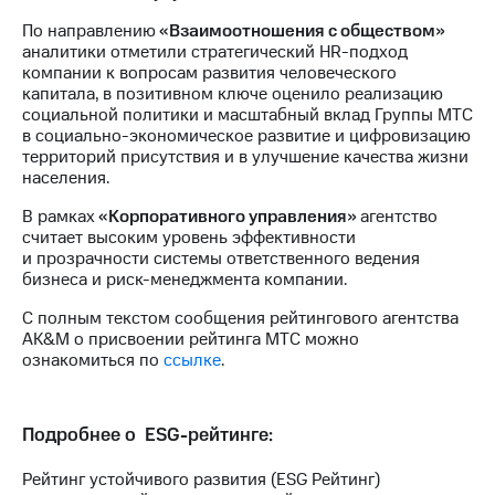
Раскрытие
информации
По направлению
«Взаимоотношения с обществом»
Информация
аналитики отметили стратегический HR-подход
акционерам
компании к вопросам развития человеческого
Документы
капитала, в позитивном ключе оценило реализацию
ПАО
социальной политики и масштабный вклад Группы МТС
"МТС"
в социально-экономическое развитие и цифровизацию
Собрания
территорий присутствия и в улучшение качества жизни
акционеров
населения.
Личный
кабинет
В рамках
«Корпоративного управления»
агентство
акционера
считает высоким уровень эффективности
Акционерный
и прозрачности системы ответственного ведения
капитал
бизнеса и риск-менеджмента компании.
Контроль
С полным текстом сообщения рейтингового агентства
и
AK&M о присвоении рейтинга МТС можно
аудит
ознакомиться по
ссылке
.
Рынок
акций
Описание
Подробнее о ESG-рейтинге:
Программа
приобретения
Рейтинг устойчивого развития (ESG Рейтинг)
Порядок