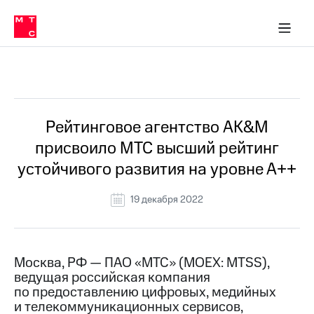
О
сторам и акционерам
Комплаенс и деловая этика
Устойчивое развитие
Медиа-центр
О МТС
О МТС
На главную
компании
О
компании
Стратегия
Стратегия
Все Новости
Карьера
в МТС
Карьера
в МТС
Пресс-
Рейтинговое агентство AK&M
релизы
История
присвоило МТС высший рейтинг
компании
МТС
устойчивого развития на уровне А++
о технологиях
Руководство
региона
19 декабря 2022
Правовая
информация
Контакты
Москва, РФ — ПАО «МТС» (MOEX: MTSS),
ведущая российская компания
Медиа-центр
по предоставлению цифровых, медийных
Пресс-
и телекоммуникационных сервисов,
релизы