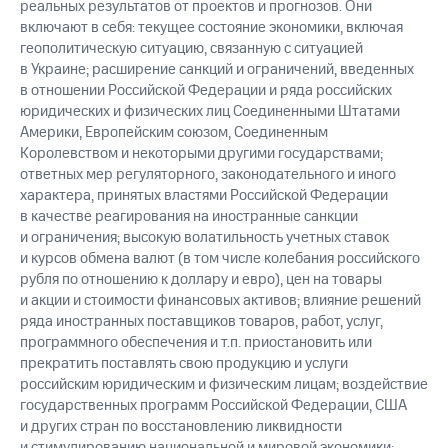
реальных результатов от проектов и прогнозов. Они
включают в себя: текущее состояние экономики, включая
геополитическую ситуацию, связанную с ситуацией
в Украине; расширение санкций и ограничений, введенных
в отношении Российской Федерации и ряда российских
юридических и физических лиц Соединенными Штатами
Америки, Европейским союзом, Соединенным
Королевством и некоторыми другими государствами;
ответных мер регуляторного, законодательного и иного
характера, принятых властями Российской Федерации
в качестве реагирования на иностранные санкции
и ограничения; высокую волатильность учетных ставок
и курсов обмена валют (в том числе колебания российского
рубля по отношению к доллару и евро), цен на товары
и акции и стоимости финансовых активов; влияние решений
ряда иностранных поставщиков товаров, работ, услуг,
программного обеспечения и т.п. приостановить или
прекратить поставлять свою продукцию и услуги
российским юридическим и физическим лицам; воздействие
государственных программ Российской Федерации, США
и других стран по восстановлению ликвидности
и стимулированию национальной и мировой экономики;