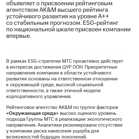
объявляет о присвоении рейтинговым
агентством AK&M высшего рейтинга
МТС
устойчивого развития на уровне А++
о технологиях
со стабильным прогнозом. ESG-рейтинг
Достижения
по национальной шкале присвоен компании
впервые.
Интервью
Финансовая
отчетность
В рамках ESG-стратегии МТС проактивно действует
в интересах достижения ЦУР ООН. Приоритетные
Контакты
направления компании в области устойчивого
развития основаны на ответственном отношении
Новости
к окружающей среде, высокой социальной
в
ответственности, а также этичной модели
регионе
корпоративного управления.
м и акционерам
Рейтинговое агентство AK&M по группе факторов
Корпоративное
«Окружающая среда»
высоко оценило уровень
управление
подхода Группы МТС в реализации экологического
направления. Аналитики резюмировали отсутствие
Корпоративный
у компании риска нанесения ущерба для
секретарь
возможностей будущих поколений.