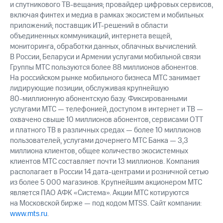
и спутникового ТВ-вещания; провайдер цифровых сервисов,
включая финтех и медиа в рамках экосистем и мобильных
приложений; поставщик ИТ-решений в области
объединенных коммуникаций, интернета вещей,
мониторинга, обработки данных, облачных вычислений.
В России, Беларуси и Армении услугами мобильной связи
Группы МТС пользуются более 88 миллионов абонентов.
На российском рынке мобильного бизнеса МТС занимает
лидирующие позиции, обслуживая крупнейшую
80-миллионную
абонентскую базу. Фиксированными
услугами МТС — телефонией, доступом в интернет и ТВ —
охвачено свыше 10 миллионов абонентов, сервисами OTT
и платного ТВ в различных средах — более 10 миллионов
пользователей, услугами дочернего МТС Банка — 3,3
миллиона клиентов, общее количество экосистемных
клиентов МТС составляет почти 13 миллионов. Компания
располагает в России 14 дата-центрами и розничной сетью
из более 5 000 магазинов. Крупнейшим акционером МТС
является ПАО АФК «Система». Акции МТС котируются
на Московской бирже — под кодом MTSS. Сайт компании:
www.mts.ru
.