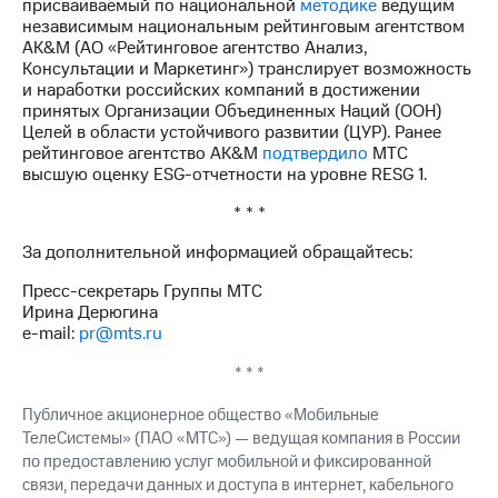
присваиваемый по национальной
методике
ведущим
выкупа
независимым национальным рейтинговым агентством
акций
AK&M (АО «Рейтинговое агентство Анализ,
Дивиденды
Консультации и Маркетинг») транслирует возможность
Рынок
и наработки российских компаний в достижении
облигаций
принятых Организации Объединенных Наций (ООН)
Целей в области устойчивого развитии (ЦУР). Ранее
Описание
рейтинговое агентство AK&M
подтвердило
МТС
Еврооблигации-2023
высшую оценку ESG-отчетности на уровне RESG 1.
Уведомление
о
* * *
погашении
именных
За дополнительной информацией обращайтесь:
облигаций
Другое
Пресс-секретарь Группы МТС
Ирина Дерюгина
Регистратор
e-mail:
pr@mts.ru
Реквизиты
Контакты
* * *
йчивое развитие
Публичное акционерное общество «Мобильные
и деловая этика
ТелеСистемы» (ПАО «МТС») — ведущая компания в России
На главную
по предоставлению услуг мобильной и фиксированной
связи, передачи данных и доступа в интернет, кабельного