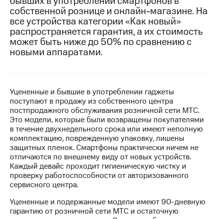
бывших в употреблении смартфонов в
собственной рознице и онлайн-магазине. На
МТС
все устройства категории «Как новый»
о технологиях
распространяется гарантия, а их стоимость
может быть ниже до 50% по сравнению с
Достижения
новыми аппаратами.
Интервью
Финансовая
отчетность
Уцененные и бывшие в употреблении гаджеты
поступают в продажу из собственного центра
Контакты
постпродажного обслуживания розничной сети МТС.
Это модели, которые были возвращены покупателями
Новости
в течение двухнедельного срока или имеют неполную
в
комплектацию, поврежденную упаковку, лишены
регионе
защитных пленок. Смартфоны практически ничем не
отличаются по внешнему виду от новых устройств.
м и акционерам
Каждый девайс проходит гигиеническую чистку и
Корпоративное
проверку работоспособности от авторизованного
управление
сервисного центра.
Уцененные и подержанные модели имеют 90-дневную
Корпоративный
гарантию от розничной сети МТС и остаточную
секретарь