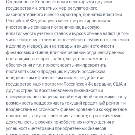
Соединенным Королевством и некоторыми другими
государствами; ответных мер регуляторного,
законодательного и иного характера, принятых властями
Российской Федерации в качестве реагирования на
иностранные санкции и ограничения; высокую
волатильность учетных ставок и курсов обмена валют (в том
числе снижение стоимости российского рубля по отношению
к доллару и евро), цен на товары и акции и стоимости
финансовых активов; влияние решений ряда иностранных
поставщиков товаров, работ, услуг, программного
обеспечения и т.п. приостановить или прекратить
поставлять свою продукцию и услуги российским
юридическим и физическим лицам; воздействие
государственных программ Российской Федерации, США и
других стран по восстановлению ликвидности и
стимулированию национальной и мировой экономики; нашу
возможность поддерживать текущий кредитный рейтинг и
воздействие на стоимость финансирования и конкурентное
положение, в случае снижения такового; стратегическую
деятельность, включая приобретения и отчуждения и
успешность интеграции приобретенных бизнесов;
возможные изменения по квартальным результатам;