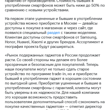
гарантию от производителя. Стоимость бывших в
Раскрытие
употреблении смартфонов может быть ниже до 50% по
информации
сравнению с новыми устройствами.
Информация
акционерам
На первом этапе уцененные и бывшие в употреблении
Документы
устройства можно приобрести в Москве — девайсы
ПАО
доступны к покупке в магазинах и через сайт, где
"МТС"
появился специальный
раздел
с такими моделями.
Собрания
Клиентам доступны сотни смартфонов от Samsung,
акционеров
Honor, Huawei, Xiaomi и других брендов. Ассортимент и
Личный
география проекта будут расширяться.
кабинет
акционера
«Рынок подержанных гаджетов в России продолжает
Акционерный
расти. Со своей стороны мы делаем его более
капитал
прозрачным и безопасным для покупателей. Теперь
Контроль
наши покупатели могут не только сдать старое
и
устройство по программе trade-in, но и приобрести
аудит
бывший в употреблении гаджет в хорошем состоянии
Рынок
по выгодной цене. Приобретая уцененные и бывшие в
акций
употреблении смартфоны с гарантией, клиенты могут
быть уверены в их надежности. Для нашей компании
Описание
это хорошая возможность предоставить
Программа
пользователям дополнительный способ сэкономить на
приобретения
покупке качественных гаджетов» — отметил директор
Порядок