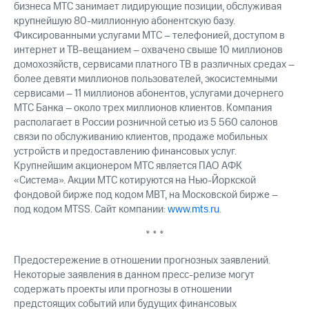
бизнеса МТС занимает лидирующие позиции, обслуживая
крупнейшую 80-миллионную абонентскую базу.
Фиксированными услугами МТС – телефонией, доступом в
интернет и ТВ-вещанием – охвачено свыше 10 миллионов
домохозяйств, сервисами платного ТВ в различных средах –
более девяти миллионов пользователей, экосистемными
сервисами – 11 миллионов абонентов, услугами дочернего
МТС Банка – около трех миллионов клиентов. Компания
располагает в России розничной сетью из 5 560 салонов
связи по обслуживанию клиентов, продаже мобильных
устройств и предоставлению финансовых услуг.
Крупнейшим акционером МТС является ПАО АФК
«Система». Акции МТС котируются на Нью-Йоркской
фондовой бирже под кодом MBT, на Московской бирже –
под кодом MTSS. Сайт компании:
www.mts.ru
.
* * *
Предостережение в отношении прогнозных заявлений.
Некоторые заявления в данном пресс-релизе могут
содержать проекты или прогнозы в отношении
предстоящих событий или будущих финансовых