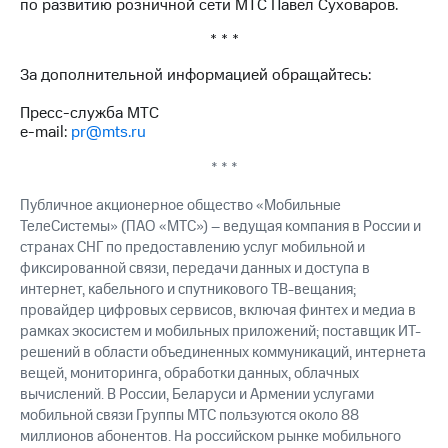
по развитию розничной сети МТС Павел Суховаров.
выкупа
акций
* * *
Дивиденды
Рынок
За дополнительной информацией обращайтесь:
облигаций
Пресс-служба МТС
Описание
e-mail:
pr@mts.ru
Еврооблигации-2023
Уведомление
* * *
о
погашении
Публичное акционерное общество «Мобильные
именных
ТелеСистемы» (ПАО «МТС») – ведущая компания в России и
облигаций
странах СНГ по предоставлению услуг мобильной и
Другое
фиксированной связи, передачи данных и доступа в
интернет, кабельного и спутникового ТВ-вещания;
Регистратор
провайдер цифровых сервисов, включая финтех и медиа в
Реквизиты
рамках экосистем и мобильных приложений; поставщик ИТ-
Контакты
решений в области объединенных коммуникаций, интернета
йчивое развитие
вещей, мониторинга, обработки данных, облачных
и деловая этика
вычислений. В России, Беларуси и Армении услугами
На главную
мобильной связи Группы МТС пользуются около 88
миллионов абонентов. На российском рынке мобильного