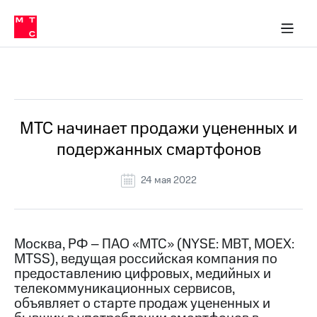
О
сторам и акционерам
Комплаенс и деловая этика
Устойчивое развитие
Медиа-центр
О МТС
О МТС
На главную
компании
О
компании
Стратегия
Стратегия
Все Новости
Карьера
в МТС
Карьера
в МТС
Пресс-
МТС начинает продажи уцененных и
релизы
История
подержанных смартфонов
компании
МТС
о технологиях
Руководство
24 мая 2022
региона
Правовая
информация
Москва, РФ – ПАО «МТС» (NYSE: MBT, MOEX:
MTSS), ведущая российская компания по
Контакты
предоставлению цифровых, медийных и
телекоммуникационных сервисов,
Медиа-центр
Пресс-
объявляет о старте продаж уцененных и
релизы