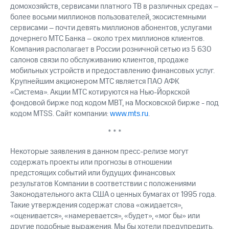
домохозяйств, сервисами платного ТВ в различных средах –
более восьми миллионов пользователей, экосистемными
сервисами – почти девять миллионов абонентов, услугами
дочернего МТС Банка – около трех миллионов клиентов.
Компания располагает в России розничной сетью из 5 630
салонов связи по обслуживанию клиентов, продаже
мобильных устройств и предоставлению финансовых услуг.
Крупнейшим акционером МТС является ПАО АФК
«Система». Акции МТС котируются на Нью-Йоркской
фондовой бирже под кодом MBT, на Московской бирже - под
кодом MTSS. Сайт компании:
www.mts.ru
.
* * *
Некоторые заявления в данном пресс-релизе могут
содержать проекты или прогнозы в отношении
предстоящих событий или будущих финансовых
результатов Компании в соответствии с положениями
Законодательного акта США о ценных бумагах от 1995 года.
Такие утверждения содержат слова «ожидается»,
«оценивается», «намеревается», «будет», «мог бы» или
другие подобные выражения. Мы бы хотели предупредить,