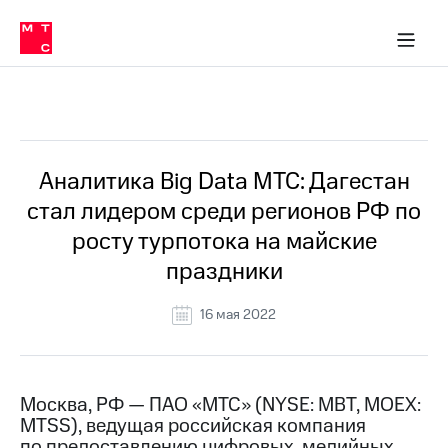
О
сторам и акционерам
Комплаенс и деловая этика
Устойчивое развитие
Медиа-центр
О МТС
О МТС
На главную
компании
О
компании
Стратегия
Стратегия
Все Новости
Карьера
в МТС
Карьера
в МТС
Пресс-
Аналитика Big Data МТС: Дагестан
релизы
История
стал лидером среди регионов РФ по
компании
МТС
росту турпотока на майские
о технологиях
Руководство
праздники
региона
Правовая
16 мая 2022
информация
Контакты
Москва, РФ — ПАО «МТС» (NYSE: MBT, MOEX:
Медиа-центр
MTSS), ведущая российская компания
Пресс-
релизы
по предоставлению цифровых, медийных