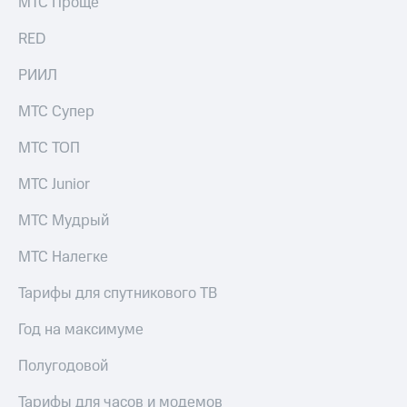
МТС Проще
RED
РИИЛ
МТС Супер
МТС ТОП
МТС Junior
МТС Мудрый
МТС Налегке
Тарифы для спутникового ТВ
Год на максимуме
Полугодовой
Тарифы для часов и модемов