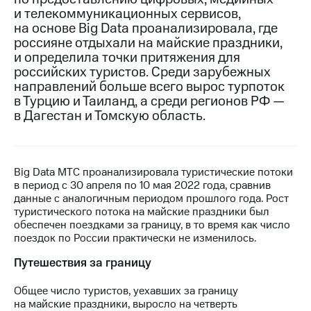
и телекоммуникационных сервисов,
МТС
на основе Big Data проанализировала, где
о технологиях
россияне отдыхали на майские праздники,
и определила точки притяжения для
Достижения
российских туристов. Среди зарубежных
направлений больше всего вырос турпоток
Интервью
в Турцию и Таиланд, а среди регионов РФ —
в Дагестан и Томскую область.
Финансовая
отчетность
Контакты
Big Data МТС проанализировала туристические потоки
Новости
в период с 30 апреля по 10 мая 2022 года, сравнив
в
данные с аналогичным периодом прошлого года. Рост
регионе
туристического потока на майские праздники был
обеспечен поездками за границу, в то время как число
м и акционерам
поездок по России практически не изменилось.
Корпоративное
управление
Путешествия за границу
Корпоративный
Общее число туристов, уехавших за границу
секретарь
на майские праздники, выросло на четверть