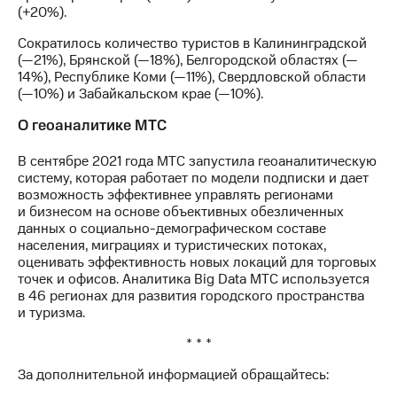
выкупа
(+20%).
акций
Сократилось количество туристов в Калининградской
Дивиденды
(—21%), Брянской (—18%), Белгородской областях (—
Рынок
14%), Республике Коми (—11%), Свердловской области
облигаций
(—10%) и Забайкальском крае (—10%).
Описание
О геоаналитике МТС
Еврооблигации-2023
Уведомление
В сентябре 2021 года МТС запустила геоаналитическую
о
систему, которая работает по модели подписки и дает
погашении
возможность эффективнее управлять регионами
именных
и бизнесом на основе объективных обезличенных
облигаций
данных о социально-демографическом составе
Другое
населения, миграциях и туристических потоках,
оценивать эффективность новых локаций для торговых
Регистратор
точек и офисов. Аналитика Big Data МТС используется
Реквизиты
в 46 регионах для развития городского пространства
Контакты
и туризма.
йчивое развитие
и деловая этика
* * *
На главную
За дополнительной информацией обращайтесь: