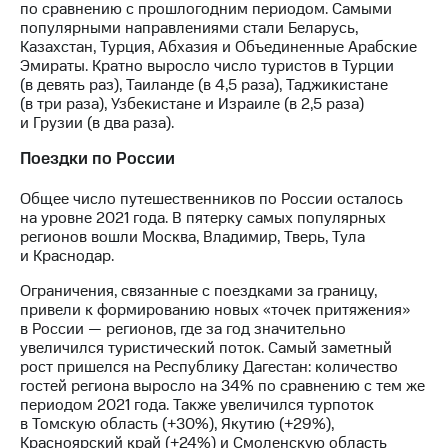
Раскрытие
по сравнению с прошлогодним периодом. Самыми
информации
популярными направлениями стали Беларусь,
Информация
Казахстан, Турция, Абхазия и Объединенные Арабские
акционерам
Эмираты. Кратно выросло число туристов в Турции
Документы
(в девять раз), Таиланде (в 4,5 раза), Таджикистане
ПАО
(в три раза), Узбекистане и Израиле (в 2,5 раза)
"МТС"
и Грузии (в два раза).
Собрания
акционеров
Поездки по России
Личный
кабинет
Общее число путешественников по России осталось
акционера
на уровне 2021 года. В пятерку самых популярных
Акционерный
регионов вошли Москва, Владимир, Тверь, Тула
капитал
и Краснодар.
Контроль
и
Ограничения, связанные с поездками за границу,
аудит
привели к формированию новых «точек притяжения»
Рынок
в России — регионов, где за год значительно
акций
увеличился туристический поток. Самый заметный
рост пришелся на Республику Дагестан: количество
Описание
гостей региона выросло на 34% по сравнению с тем же
Программа
периодом 2021 года. Также увеличился турпоток
приобретения
в Томскую область (+30%), Якутию (+29%),
Порядок
Красноярский край (+24%) и Смоленскую область