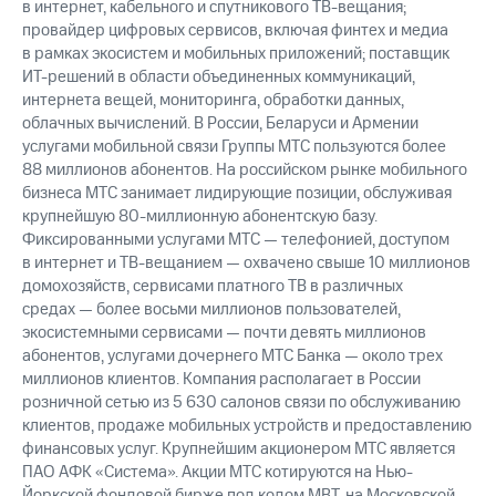
в интернет, кабельного и спутникового ТВ-вещания;
провайдер цифровых сервисов, включая финтех и медиа
в рамках экосистем и мобильных приложений; поставщик
ИТ-решений в области объединенных коммуникаций,
интернета вещей, мониторинга, обработки данных,
облачных вычислений. В России, Беларуси и Армении
услугами мобильной связи Группы МТС пользуются более
88 миллионов абонентов. На российском рынке мобильного
бизнеса МТС занимает лидирующие позиции, обслуживая
крупнейшую 80-миллионную абонентскую базу.
Фиксированными услугами МТС — телефонией, доступом
в интернет и ТВ-вещанием — охвачено свыше 10 миллионов
домохозяйств, сервисами платного ТВ в различных
средах — более восьми миллионов пользователей,
экосистемными сервисами — почти девять миллионов
абонентов, услугами дочернего МТС Банка — около трех
миллионов клиентов. Компания располагает в России
розничной сетью из 5 630 салонов связи по обслуживанию
клиентов, продаже мобильных устройств и предоставлению
финансовых услуг. Крупнейшим акционером МТС является
ПАО АФК «Система». Акции МТС котируются на Нью-
Йоркской фондовой бирже под кодом MBT, на Московской