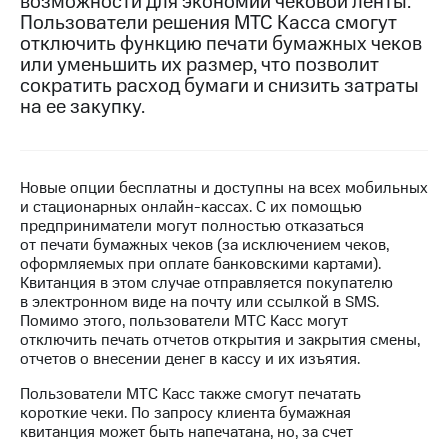
возможности для экономии чековой ленты.
Пользователи решения МТС Касса смогут
МТС
отключить функцию печати бумажных чеков
о технологиях
или уменьшить их размер, что позволит
сократить расход бумаги и снизить затраты
Достижения
на ее закупку.
Интервью
Финансовая
отчетность
Новые опции бесплатны и доступны на всех мобильных
и стационарных онлайн-кассах. С их помощью
Контакты
предприниматели могут полностью отказаться
от печати бумажных чеков (за исключением чеков,
Новости
оформляемых при оплате банковскими картами).
в
Квитанция в этом случае отправляется покупателю
регионе
в электронном виде на почту или ссылкой в SMS.
Помимо этого, пользователи МТС Касс могут
м и акционерам
отключить печать отчетов открытия и закрытия смены,
Корпоративное
отчетов о внесении денег в кассу и их изъятия.
управление
Пользователи МТС Касс также смогут печатать
короткие чеки. По запросу клиента бумажная
Корпоративный
квитанция может быть напечатана, но, за счет
секретарь