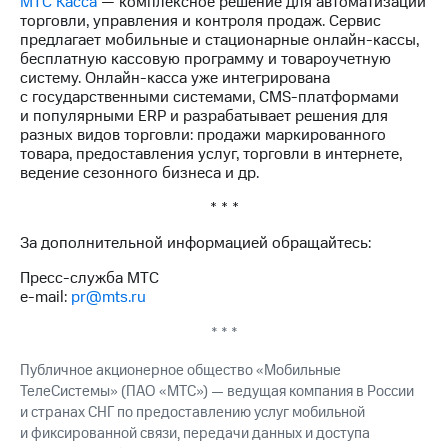
МТС Касса
— комплексное решение для автоматизации
выкупа
торговли, управления и контроля продаж. Сервис
акций
предлагает мобильные и стационарные онлайн-кассы,
Дивиденды
бесплатную кассовую программу и товароучетную
Рынок
систему. Онлайн-касса уже интегрирована
облигаций
с государственными системами, CMS-платформами
и популярными ERР и разрабатывает решения для
Описание
разных видов торговли: продажи маркированного
Еврооблигации-2023
товара, предоставления услуг, торговли в интернете,
Уведомление
ведение сезонного бизнеса и др.
о
погашении
* * *
именных
облигаций
За дополнительной информацией обращайтесь:
Другое
Пресс-служба МТС
Регистратор
e-mail:
pr@mts.ru
Реквизиты
* * *
Контакты
йчивое развитие
Публичное акционерное общество «Мобильные
и деловая этика
ТелеСистемы» (ПАО «МТС») — ведущая компания в России
На главную
и странах СНГ по предоставлению услуг мобильной
и фиксированной связи, передачи данных и доступа