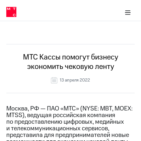
О
сторам и акционерам
Комплаенс и деловая этика
Устойчивое развитие
Медиа-центр
О МТС
О МТС
На главную
компании
О
компании
Стратегия
Стратегия
Все Новости
Карьера
в МТС
Карьера
в МТС
Пресс-
МТС Кассы помогут бизнесу
релизы
История
экономить чековую ленту
компании
МТС
о технологиях
Руководство
13 апреля 2022
региона
Правовая
информация
Москва, РФ — ПАО «МТС» (NYSE: MBT, MOEX:
MTSS), ведущая российская компания
Контакты
по предоставлению цифровых, медийных
и телекоммуникационных сервисов,
Медиа-центр
Пресс-
представила для предпринимателей новые
релизы