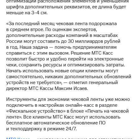
оптимизации расположения элементов и уменьшения
Раскрытие
шрифта дополнительных реквизитов, ее длина будет
информации
меньше на 3-4 см.
Информация
акционерам
«За последний месяц чековая лента подорожала
Документы
в среднем втрое. По оценкам экспертов,
ПАО
дополнительные расходы компаний в масштабах
"МТС"
России могут составить до 30 миллиардов рублей
Собрания
в год. Наша задача — помочь предпринимателям
акционеров
справиться с этим вызовом. Решение МТС Касс
Личный
позволит быстро и удобно перейти на электронные
кабинет
чеки, сохранить ресурсы и оптимизировать затраты.
акционера
Начать использовать новые опции клиенты могут
Акционерный
самостоятельно, никаких дополнительных обновлений
капитал
устройств не требуется», — отметил генеральный
Контроль
директор МТС Кассы Максим Исаев.
и
аудит
Инструменты для экономии чековой ленты уже можно
Рынок
подключить в настройках онлайн-касс в разделе
акций
«Фискальное устройство» в блоке «Печать на чековой
ленте». Все клиенты МТС Касс могут использовать
Описание
бесплатное автоматическое обновление ПО
Программа
и техподдержку в режиме 24/7.
приобретения
Порядок