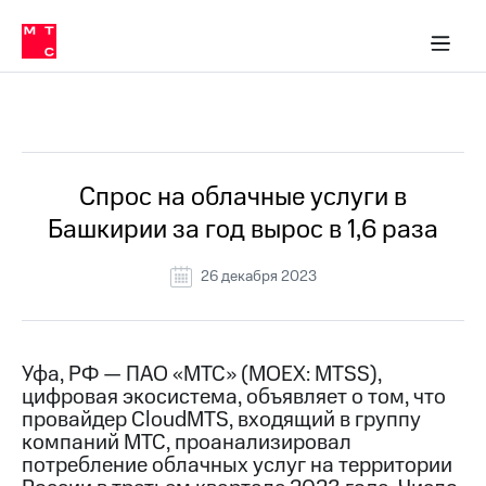
О
сторам и акционерам
Комплаенс и деловая этика
Устойчивое развитие
Медиа-центр
О МТС
О МТС
На главную
компании
О
компании
Стратегия
Стратегия
Все Новости
Карьера
в МТС
Карьера
в МТС
Пресс-
Спрос на облачные услуги в
релизы
История
Башкирии за год вырос в 1,6 раза
компании
МТС
о технологиях
Руководство
26 декабря 2023
региона
Правовая
информация
Уфа, РФ — ПАО «МТС» (MOEX: MTSS),
цифровая экосистема, объявляет о том, что
Контакты
провайдер CloudMTS, входящий в группу
компаний МТС, проанализировал
Медиа-центр
Пресс-
потребление облачных услуг на территории
релизы