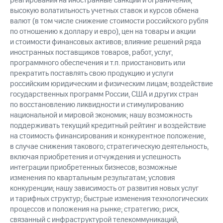
реагирования на иностранные санкции и ограничения;
высокую волатильность учетных ставок и курсов обмена
валют (в том числе снижение стоимости российского рубля
по отношению к доллару и евро), цен на товары и акции
и стоимости финансовых активов; влияние решений ряда
иностранных поставщиков товаров, работ, услуг,
программного обеспечения и т.п. приостановить или
прекратить поставлять свою продукцию и услуги
российским юридическим и физическим лицам; воздействие
государственных программ России, США и других стран
по восстановлению ликвидности и стимулированию
национальной и мировой экономик; нашу возможность
поддерживать текущий кредитный рейтинг и воздействие
на стоимость финансирования и конкурентное положение,
в случае снижения такового; стратегическую деятельность,
включая приобретения и отчуждения и успешность
интеграции приобретенных бизнесов; возможные
изменения по квартальным результатам; условия
конкуренции; нашу зависимость от развития новых услуг
и тарифных структур; быстрые изменения технологических
процессов и положения на рынке; стратегию; риск,
связанный с инфраструктурой телекоммуникаций,