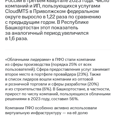
России в третьем квартале 2023 года. Число
компаний и ИП, пользующихся услугами
МТС
CloudMTS в Приволжском федеральном
о технологиях
округе выросло в 1,22 раза по сравнению
с предыдущим годом. В Республике
Достижения
Башкортостан этот показатель
за аналогичный период увеличился
Интервью
в 1,6 раза.
Финансовая
отчетность
Контакты
«Облачными лидерами» в ПФО стали компании
из сферы производства (порядка 25% от всех
Новости
пользователей). Сфера предоставления услуг занимает
в
второе место в портфеле провайдера (23%). Также
регионе
в список лидеров вошли компании из оптовой
и розничной торговли и сферы разработки (20%)
м и акционерам
и из строительства (6%). В Башкортостане, в частности,
Корпоративное
прирост по числу компаний, пользующихся облачными
управление
решениями в 2023 году, составил 56%.
Корпоративный
Компании ПФО особенно активно использовали
секретарь
виртуальную инфраструктуру — на её долю