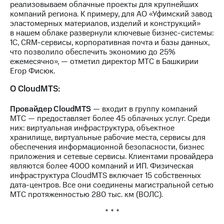
реализовываем облачные проекты для крупнейших
выкупа
компаний региона. К примеру, для АО «Уфимский завод
акций
эластомерных материалов, изделий и конструкций»
Дивиденды
в нашем облаке развернули ключевые бизнес-системы:
Рынок
1С, CRM-сервисы, корпоративная почта и базы данных,
облигаций
что позволило обеспечить экономию до 25%
ежемесячно», — отметил директор МТС в Башкирии
Описание
Егор Фисюк.
Еврооблигации-2023
Уведомление
О CloudMTS:
о
погашении
Провайдер CloudMTS
— входит в группу компаний
именных
МТС — предоставляет более 45 облачных услуг. Среди
облигаций
них: виртуальная инфраструктура, объектное
Другое
хранилище, виртуальные рабочие места, сервисы для
обеспечения информационной безопасности, бизнес
Регистратор
приложения и сетевые сервисы. Клиентами провайдера
Реквизиты
являются более 4000 компаний и ИП. Физическая
Контакты
инфраструктура CloudMTS включает 15 собственных
йчивое развитие
дата-центров. Все они соединены магистральной сетью
и деловая этика
МТС протяженностью 280 тыс. км (ВОЛС).
На главную
* * *