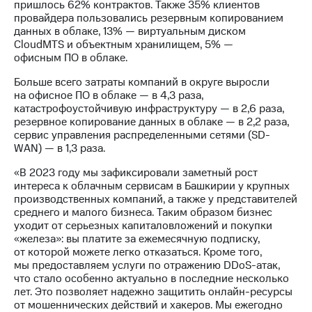
Раскрытие
пришлось 62% контрактов. Также 35% клиентов
информации
провайдера пользовались резервным копированием
Информация
данных в облаке, 13% — виртуальным диском
акционерам
CloudMTS и объектным хранилищем, 5% —
Документы
офисным ПО в облаке.
ПАО
"МТС"
Больше всего затраты компаний в округе выросли
Собрания
на офисное ПО в облаке — в 4,3 раза,
акционеров
катастрофоустойчивую инфраструктуру — в 2,6 раза,
Личный
резервное копирование данных в облаке — в 2,2 раза,
кабинет
сервис управления распределенными сетями (SD-
акционера
WAN) — в 1,3 раза.
Акционерный
«В 2023 году мы зафиксировали заметный рост
капитал
интереса к облачным сервисам в Башкирии у крупных
Контроль
производственных компаний, а также у представителей
и
среднего и малого бизнеса. Таким образом бизнес
аудит
уходит от серьезных капиталовложений и покупки
Рынок
«железа»: вы платите за ежемесячную подписку,
акций
от которой можете легко отказаться. Кроме того,
мы предоставляем услуги по отражению DDoS-атак,
Описание
что стало особенно актуально в последние несколько
Программа
лет. Это позволяет надежно защитить онлайн-ресурсы
приобретения
от мошеннических действий и хакеров. Мы ежегодно
Порядок