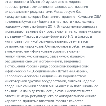
от заявленного. Мы не обязуемся и не намерены
пересматривать эти заявления с целью соотнесения
их с реальными результатами. Мы адресуем Вас
к документам, которые Компания отправляет Комиссии США
по ценным бумагам и биржам, в частности к последнему
годовому отчету по форме 20-F. Эти документы содержат
и описывают важные факторы, включая те, которые указаны
в разделе «Факторы риска» формы 20-F. Эти факторы
могут быть причиной отличия реальных результатов
от проектов и прогнозов. Они включают в себя: текущие
экономические и финансовые условия, включая
геополитическую ситуацию, связанную с Украиной;
расширение санкций и ограничений, введенных
в отношении России и ряда российских юридических
и физических лиц Соединенными Штатами Америки,
Европейским союзом, Соединенным Королевством
и некоторыми другими государствами, включая недавно
введенные санкции против МТС-Банка и их потенциальное
влияние на нашу деятельность, активы и обязательства;
ответные меры регуляторного, законодательного и иного
характера, принятые властями России в качестве