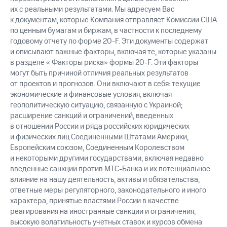
их с реальными результатами. Мы адресуем Вас
к документам, которые Компания отправляет Комиссии США
по ценным бумагам и биржам, в частности к последнему
годовому отчету по форме 20-F. Эти документы содержат
и описывают важные факторы, включая те, которые указаны
в разделе « Факторы риска» формы 20-F. Эти факторы
могут быть причиной отличия реальных результатов
от проектов и прогнозов. Они включают в себя: текущие
экономические и финансовые условия, включая
геополитическую ситуацию, связанную с Украиной;
расширение санкций и ограничений, введенных
в отношении России и ряда российских юридических
и физических лиц Соединенными Штатами Америки,
Европейским союзом, Соединенным Королевством
и некоторыми другими государствами, включая недавно
введенные санкции против МТС-Банка и их потенциальное
влияние на нашу деятельность, активы и обязательства;
ответные меры регуляторного, законодательного и иного
характера, принятые властями России в качестве
реагирования на иностранные санкции и ограничения;
высокую волатильность учетных ставок и курсов обмена