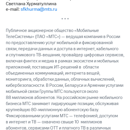
выкупа
Светлана Хурматуллина
акций
e-mail:
sfkhurma@mts.ru
Дивиденды
Рынок
* * *
облигаций
Публичное акционерное общество «Мобильные
Описание
ТелеСистемы» (ПАО «МТС») — ведущая компания в России
Еврооблигации-2023
по предоставлению услуг мобильной и фиксированной
Уведомление
связи, передачи данных и доступа в интернет, кабельного
о
и спутникового ТВ-вещания; провайдер цифровых сервисов,
погашении
включая финтех и медиа в рамках экосистем и мобильных
именных
приложений; поставщик ИТ-решений в области
облигаций
объединенных коммуникаций, интернета вещей,
Другое
мониторинга, обработки данных, облачных вычислений,
кибербезопасности. В России, Беларуси и Армении услугами
Регистратор
Реквизиты
мобильной связи Группы МТС пользуются около
Контакты
88 миллионов абонентов. На российском рынке мобильного
йчивое развитие
бизнеса МТС занимает лидирующие позиции, обслуживая
и деловая этика
крупнейшую 80-миллионную абонентскую базу.
На главную
Фиксированными услугами МТС — телефонией, доступом
в интернет и ТВ — охвачено свыше 10 миллионов
абонентов, сервисами OTT и платного ТВ в различных