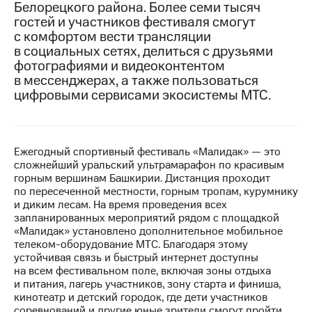
Белорецкого района. Более семи тысяч
гостей и участников фестиваля смогут
МТС
с комфортом вести трансляции
о технологиях
в социальных сетях, делиться с друзьями
Достижения
фотографиями и видеоконтентом
в мессенджерах, а также пользоваться
Интервью
цифровыми сервисами экосистемы МТС.
Финансовая
отчетность
Ежегодный спортивный фестиваль «Малидак» — это
Контакты
сложнейший уральский ультрамарафон по красивым
горным вершинам Башкирии. Дистанция проходит
Новости
по пересеченной местности, горным тропам, курумнику
в
и диким лесам. На время проведения всех
регионе
запланированных мероприятий рядом с площадкой
«Малидак» установлено дополнительное мобильное
м и акционерам
телеком-оборудование МТС. Благодаря этому
Корпоративное
устойчивая связь и быстрый интернет доступны
управление
на всем фестивальном поле, включая зоны отдыха
и питания, лагерь участников, зону старта и финиша,
Корпоративный
кинотеатр и детский городок, где дети участников
секретарь
соревнований и другие юные зрители смогут пройти