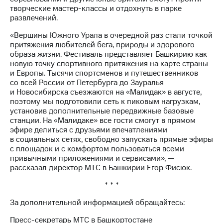
Раскрытие
творческие мастер-классы и отдохнуть в парке
информации
развлечений.
Информация
акционерам
«Вершины Южного Урала в очередной раз стали точкой
Документы
притяжения любителей бега, природы и здорового
ПАО
образа жизни. Фестиваль представляет Башкирию как
"МТС"
новую точку спортивного притяжения на карте страны
Собрания
и Европы. Тысячи спортсменов и путешественников
акционеров
со всей России от Петербурга до Зауралья
Личный
и Новосибирска съезжаются на «Малидак» в августе,
кабинет
поэтому мы подготовили сеть к пиковым нагрузкам,
акционера
установив дополнительные передвижные базовые
Акционерный
станции. На «Малидаке» все гости смогут в прямом
капитал
эфире делиться с друзьями впечатлениями
Контроль
в социальных сетях, свободно запускать прямые эфиры
и
с площадок и с комфортом пользоваться всеми
аудит
привычными приложениями и сервисами», —
Рынок
рассказал директор МТС в Башкирии Егор Фисюк.
акций
* * *
Описание
Программа
За дополнительной информацией обращайтесь:
приобретения
Порядок
Пресс-секретарь МТС в Башкортостане