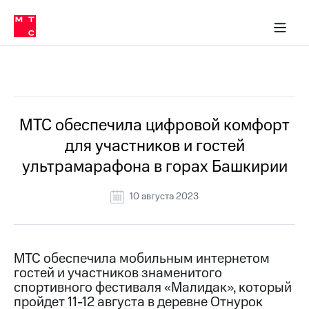
О
сторам и акционерам
Комплаенс и деловая этика
Устойчивое развитие
Медиа-центр
О МТС
О МТС
На главную
компании
О
компании
Стратегия
Стратегия
Все Новости
Карьера
в МТС
Карьера
в МТС
Пресс-
МТС обеспечила цифровой комфорт
релизы
История
для участников и гостей
компании
МТС
ультрамарафона в горах Башкирии
о технологиях
Руководство
региона
10 августа 2023
Правовая
информация
Контакты
МТС обеспечила мобильным интернетом
гостей и участников знаменитого
Медиа-центр
спортивного фестиваля «Малидак», который
Пресс-
пройдет 11-12 августа в деревне Отнурок
релизы