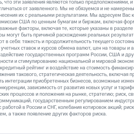
, что эти заявления являются только предположениями, и
тличаться от заявленного. Мы не обязуемся и не намерен
несения их с реальными результатами. Мы адресуем Вас 
омиссии США по ценным бумагам и биржам, включая форм
важные факторы, включая те, которые указаны в разделе
ры могут быть причиной расхождения реальных результато
т в себя: тяжесть и продолжительность текущего состоян
учетных ставок и курсов обмена валют, цен на товары и 
оздействие государственных программ России, США и друг
ности и стимулированию национальной и мировой эконом
кредитный рейтинг и воздействие на стоимость финансир
ижения такового, стратегическая деятельность, включая п
ть интеграции приобретенных бизнесов, возможные изме
онкуренции, зависимость от развития новых услуг и тариф
ких процессов и положения на рынке, стратегию; риск, св
оммуникаций, государственным регулированием индустр
 работой в России и СНГ, колебания котировок акций; риск
м, а также появление других факторов риска.