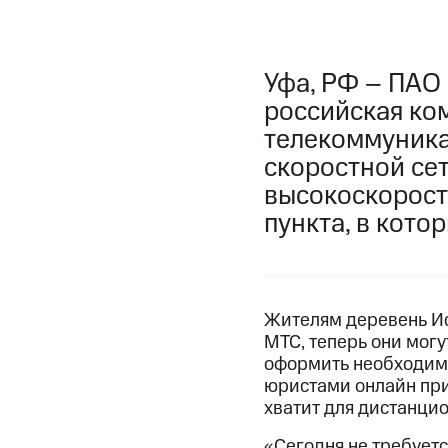
Уфа, РФ – ПАО
российская ко
телекоммуника
скоростной се
высокоскорост
пункта, в кото
Жителям деревень Ис
МТС, теперь они мог
оформить необходимы
юристами онлайн при
хватит для дистанци
«Сегодня не требуетс