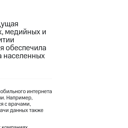
дущая
, медийных и
итии
ия обеспечила
а населенных
обильного интернета
и. Например,
я с врачами,
ачи данных также
х компаниях,