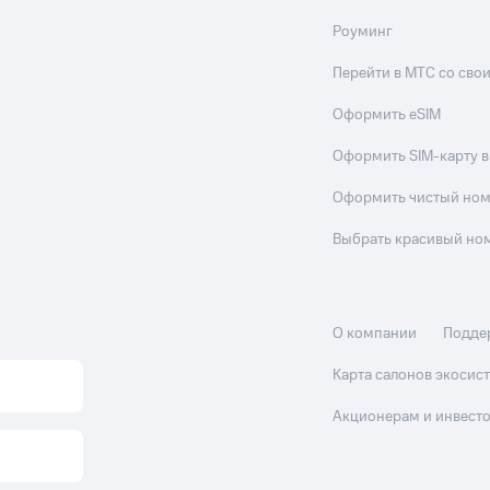
Роуминг
Перейти в МТС со св
Оформить eSIM
Оформить SIM-карту в
Оформить чистый но
Выбрать красивый но
О компании
Подде
Карта салонов экоси
Акционерам и инвест