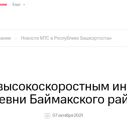
ании
Еще
ТС
Пресс-релизы
МТС о технологиях
ТС
История компании
Руководство региона
Правова
стижения
Интервью
Финансовая отчетность
Конта
пании
Новости МТС в Республике Башкортостан
тивный секретарь
Раскрытие информации
Информа
ный кабинет акционера
Акционерный капитал
Конт
Порядок выкупа акций
Дивиденды
Рынок облигаци
 погашении именных облигаций
Другое
Регистрато
высокоскоростным ин
евни Баймакского ра
07 октября 2021