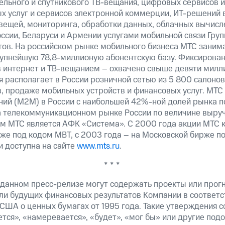
бельного и спутникового ТВ-вещания, цифровых сервисов 
х услуг и сервисов электронной коммерции, ИТ-решений 
вещей, мониторинга, обработки данных, облачных вычисл
оссии, Беларуси и Армении услугами мобильной связи Гру
тов. На российском рынке мобильного бизнеса МТС зани
рупнейшую 78,8-миллионую абонентскую базу. Фиксирова
в интернет и ТВ-вещанием – охвачено свыше девяти милл
 располагает в России розничной сетью из 5 800 салонов
, продаже мобильных устройств и финансовых услуг. МТС 
й (М2М) в России c наибольшей 42%-ной долей рынка по
 телекоммуникационном рынке России по величине выруч
 МТС является АФК «Система». С 2000 года акции МТС к
же под кодом MBT, с 2003 года – на Московской бирже п
 доступна на сайте
www.mts.ru
.
* * *
 данном пресс-релизе могут содержать проекты или прог
ли будущих финансовых результатов Компании в соответс
США о ценных бумагах от 1995 года. Такие утверждения 
тся», «намеревается», «будет», «мог бы» или другие по