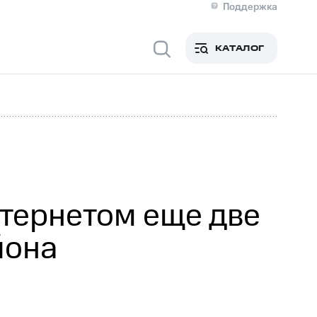
Поддержка
О МТС
я информация
Контакты
КАТАЛОГ
Медиа-центр
кты
Новости в регионе
Инвесторам и акционерам
ция акционерам
Документы
роль и аудит
Рынок акций
й
Описание
р
Реквизиты
Контакты
Устойчивое развитие
Комплаенс и деловая этика
На главную
тернетом еще две
йона