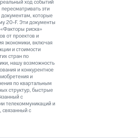
 реальный ход событий
ы пересматривать эти
к документам, которые
у 20-F. Эти документы
 «Факторы риска»
в от проектов и
ия экономики, включая
акции и стоимости
их стран по
ики, нашу возможность
ования и конкурентное
риобретения и
нения по квартальным
ных структур, быстрые
язанный с
ии телекоммуникаций и
, связанный с