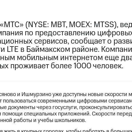
 «МТС» (NYSE: MBT, MOEX: MTSS), ве
мпания по предоставлению цифровых
ционных сервисов, сообщает о разв
ти LTE в Баймакском районе. Компан
ным мобильным интернетом еще дв
рых проживает более 1000 человек.
яново и Ишмурзино уже доступны новые скорости м
ут пользоваться современными цифровыми сервисам
е документы через госуслуги, проконсультироватьс
 помощи специальных приложений. Скорости перед
онной работы и учебы школьников.
я жить в крупных городах, чтобы работать в больши