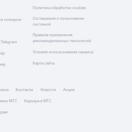
Политика обработки cookies
Соглашение о пользовании
оим номером
системой
Правила применения
рекомендательных технологий
 Telegram
Условия использования сервиса
мер
Карта сайта
мер
ржка
Контакты
Новости
Акции
стемы МТС
Карьера в МТС
орам