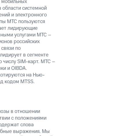
и мобильных
в области системной
ений и электронного
ппы МТС пользуются
мает лидирующие
нными услугами МТС –
ионов российских
 связи по
лидирует в сегменте
 числу SIM-карт. МТС –
ки и OIBDA.
отируются на Нью-
од кодом MTSS.
нозы в отношении
твии с положениями
содержат слова
добные выражения. Мы