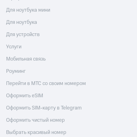
выкупа
акций
Для ноутбука мини
Дивиденды
Рынок
Для ноутбука
облигаций
Для устройств
Описание
Еврооблигации-2023
Услуги
Уведомление
о
Мобильная связь
погашении
именных
Роуминг
облигаций
Другое
Перейти в МТС со своим номером
Регистратор
Оформить eSIM
Реквизиты
Контакты
Оформить SIM-карту в Telegram
йчивое развитие
и деловая этика
Оформить чистый номер
На главную
Выбрать красивый номер