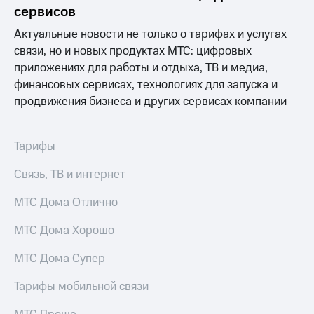
сервисов
МТС
Актуальные новости не только о тарифах и услугах
о технологиях
связи, но и новых продуктах МТС: цифровых
Достижения
приложениях для работы и отдыха, ТВ и медиа,
финансовых сервисах, технологиях для запуска и
Интервью
продвижения бизнеса и других сервисах компании
Финансовая
отчетность
Тарифы
Контакты
Связь, ТВ и интернет
Новости
в
МТС Дома Отлично
регионе
МТС Дома Хорошо
м и акционерам
Корпоративное
МТС Дома Супер
управление
Тарифы мобильной связи
Корпоративный
секретарь