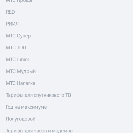
МТС Проще
Раскрытие
информации
RED
Информация
акционерам
РИИЛ
Документы
ПАО
"МТС"
МТС Супер
Собрания
акционеров
МТС ТОП
Личный
кабинет
МТС Junior
акционера
Акционерный
МТС Мудрый
капитал
Контроль
МТС Налегке
и
аудит
Тарифы для спутникового ТВ
Рынок
акций
Год на максимуме
Описание
Полугодовой
Программа
приобретения
Тарифы для часов и модемов
Порядок