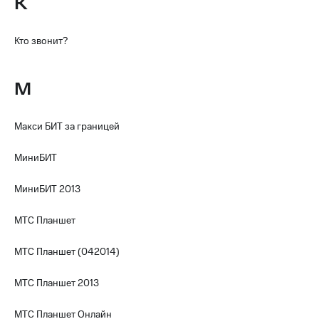
К
Настройки
автоплатежа
Кто звонит?
Пополнить
номер
М
другого
оператора
Макси БИТ за границей
Оплата
интернета
и
МиниБИТ
ТВ
МиниБИТ 2013
Переводы
с
МТС Планшет
телефона
на карту
МТС Планшет (042014)
МТС Pay
МТС Планшет 2013
Оплата
по QR-
МТС Планшет Онлайн