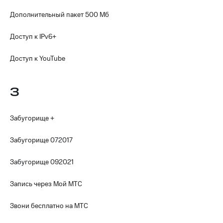
КИОН
и не
Дополнительный пакет 500 Мб
Строки
только
Live
Доступ к IPv6+
Безопасность
Гудок
Финансы
Доступ к YouTube
Мой
Детям
МТС
и родителям
З
Все
Здоровье
приложения
и фитнес
Забугорище +
Инвестиции
Приложения
Забугорище 072017
от МТС
Получайте
доход
Акции
Забугорище 092021
онлайн
Приложения
Запись через Мой МТС
Страхование
КИОН
Покупка
Звони бесплатно на МТС
КИОН
полисов
Музыка
онлайн