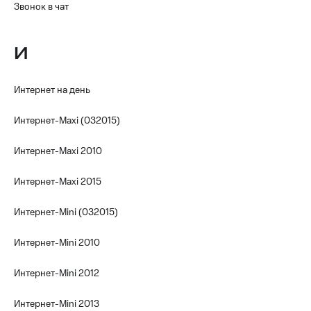
Звонок в чат
КИОН
Скидка 30%
Строки
на связь
И
Live
С картой
МТС
Гудок
Деньги
Интернет на день
Мой
МТС
Интернет-Maxi (032015)
МТС
Накопления
Все
Интернет-Maxi 2010
Откладывайте
приложения
деньги
Финансы
и получайте
Интернет-Maxi 2015
Инвестиции
доход 15%
Интернет-Mini (032015)
Получайте
Акции
доход
Условия
Интернет-Mini 2010
онлайн
пополнения
Страхование
Скидка
Интернет-Mini 2012
30%
Покупка
на связь
Интернет-Mini 2013
полисов