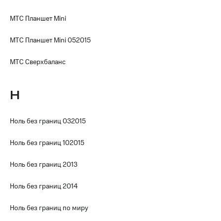
коду
за границей
МТС Планшет Mini
тернет-магазин
Смартфоны
МТС Планшет Mini 052015
Наушники
МТС Сверхбаланс
и
колонки
Н
Умные
часы
и
Ноль без границ 032015
трекеры
Умный
Ноль без границ 102015
дом
Ноль без границ 2013
Планшеты
Ноль без границ 2014
Акции
и
скидки
Ноль без границ по миру