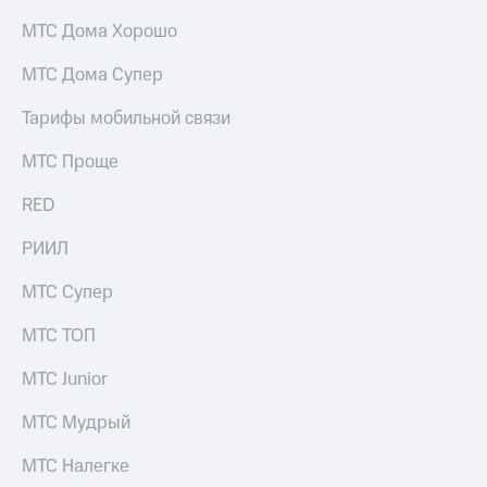
МТС Дома Хорошо
МТС Дома Супер
Тарифы мобильной связи
МТС Проще
RED
РИИЛ
МТС Супер
МТС ТОП
МТС Junior
МТС Мудрый
МТС Налегке