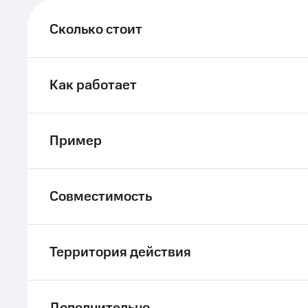
ле при оплате с карты МТС Деньги
Сколько стоит
Как работает
Пример
Совместимость
Территория действия