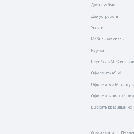
Для ноутбука
Для устройств
Услуги
Мобильная связь
Роуминг
Перейти в МТС со св
Оформить eSIM
Оформить SIM-карту в
Оформить чистый но
Выбрать красивый но
О компании
Подде