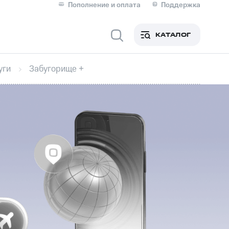
Пополнение и оплата
Поддержка
Скидка 30% на связь
Личные кабинеты
КАТАЛОГ
Мобильная связь
уги
Забугорище +
IM-карта для иностранцев
M
Для дома
оим номером
Поддержка
Сервисы и подписки
ой МТС
фитнес
Приложения от МТС