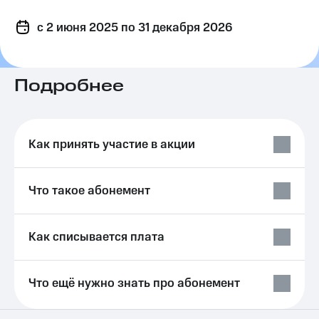
на связь
c 2 июня 2025
по 31 декабря 2026
Роуминг
Тарифы
RED,
Семейная
РИИЛ
группа
и МТС
Подробнее
Супер
Заказать
дешевле
SIM-
при
карту
оплате
Как принять участие в акции
с карты
Оформить
МТС
eSIM
Деньги
Что такое абонемент
SIM-
Выберите
карта
и подключите
для
ТВ
Как списывается плата
иностранцев
с выгодным
тарифом
Оформить
чистый
Что ещё нужно знать про абонемент
Тарифы
номер
Интернет,