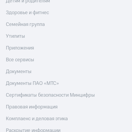
Детям и родителям
МТС
Live
Деньги
Здоровье и фитнес
МТС
Гудок
Накопления
Семейная группа
Мой
Откладывайте
МТС
Утилиты
деньги
и получайте
Все
Приложения
доход 15%
приложения
Акции
Финансы
Все сервисы
Условия
Инвестиции
пополнения
Документы
Получайте
Скидка
доход
30%
Документы ПАО «МТС»
онлайн
на связь
Страхование
Сертификаты безопасности Минцифры
Покупка
Тарифы
Правовая информация
полисов
RED,
онлайн
РИИЛ
Скидка 30%
и МТС Супер
Комплаенс и деловая этика
на связь
дешевле
при оплате
Раскрытие информации