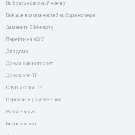
Live
Выбрать красивый номер
Безопасность
Гудок
Финансы
Больше возможностей выбора номера
Мой
Детям
Заменить SIM-карту
МТС
и родителям
Перейти на eSIM
Все
Здоровье
приложения
и фитнес
Для дома
Инвестиции
Приложения
Домашний интернет
от МТС
Получайте
Домашнее ТВ
доход
Акции
онлайн
Спутниковое ТВ
Страхование
Приложения
КИОН
Покупка
Сервисы и развлечения
полисов
КИОН
онлайн
Развлечения
Музыка
Скидка 30%
на связь
Безопасность
КИОН
Строки
С картой