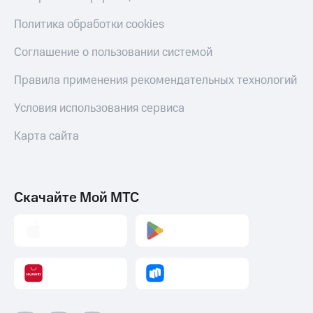
С картой
с карты
МТС
МТС Деньги
Политика обработки cookies
Деньги
МТС
Обзоры
Соглашение о пользовании системой
Накопления
товаров
Правила применения рекомендательных технологий
Откладывайте
Скидки
деньги
до 40%
Условия использования сервиса
и получайте
на смартфоны
доход 15%
Карта сайта
Платежи
при
и
покупке
переводы
со связью
МТС
Пополнить
Скачайте Мой МТС
номер
МТС
Настройки
автоплатежа
Пополнить
номер
другого