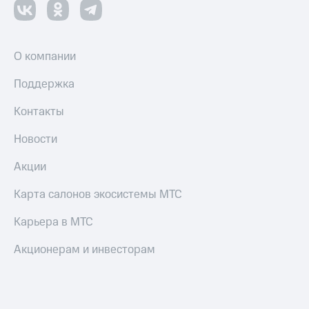
оператора
Оплата
интернета
О компании
и
ТВ
Поддержка
Переводы
Контакты
с
телефона
Новости
на карту
Акции
МТС Pay
Карта салонов экосистемы МТС
Оплата
по QR-
Карьера в МТС
коду
за границей
Акционерам и инвесторам
тернет-магазин
Смартфоны
Наушники