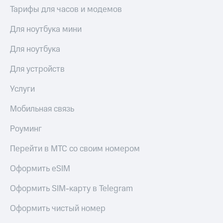
Сертификаты
Тарифы для часов и модемов
Подписка
безопасности
на гигабайты
Для ноутбука мини
интернета,
Всё
фильмы,
под
музыка
Для ноутбука
рукой
и многое
в Мой МТС
другое
Для устройств
Семейная
Посмотрите,
группа
Услуги
что
полезного
Скидка
Мобильная связь
есть
на тарифы,
в нашем
общие
Роуминг
приложении
подписки
и услуги,
Перейти в МТС со своим номером
КИОН
доступ
к геолокации
Оформить eSIM
КИОН
Кино,
Музыка
музыка,
Оформить SIM-карту в Telegram
книги
КИОН
и не
Строки
Оформить чистый номер
только