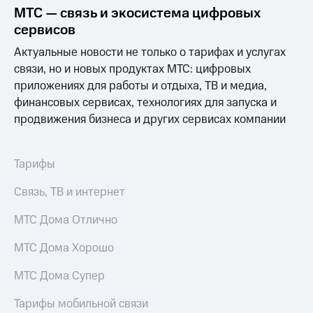
Выбрать
ТВ и телефон
МТС — связь и экосистема цифровых
красивый
для дома
сервисов
номер
Услуги
Актуальные новости не только о тарифах и услугах
Заменить
связи, но и новых продуктах МТС: цифровых
SIM-
Личный
карту
кабинет
приложениях для работы и отдыха, ТВ и медиа,
интернета
финансовых сервисах, технологиях для запуска и
Перейти
и
продвижения бизнеса и других сервисах компании
на
ТВ
eSIM
Личный
кабинет
Для дома
спутникового
Тарифы
Выберите
ТВ
и подключите
Скачать
Связь, ТВ и интернет
ТВ
приложение
с выгодным
Мой
МТС Дома Отлично
тарифом
МТС
Акции
МТС Дома Хорошо
Тарифы
Интернет,
МТС Дома Супер
ТВ и телефон
Видеонаблюдение
для дома
для дома
Тарифы мобильной связи