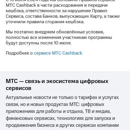
на связь
МТС Cashback в части расходования и передачи
кешбэка, ответственности за нарушение Правил
Роуминг
Тарифы
Сервиса, состава Банков, выпускающих Карту, а также
RED,
уточнили правила сгорания кешбэка.
Семейная
РИИЛ
группа
Мы поэтапно внедряем обновлённые условия,
и МТС
полностью все изменения участникам программы
Супер
Заказать
будут доступны после 10 июля.
дешевле
SIM-
при
Подробнее о
сервисе МТС Cashback
карту
оплате
с карты
Оформить
МТС
eSIM
Деньги
МТС — связь и экосистема цифровых
SIM-
Выберите
карта
сервисов
и подключите
для
ТВ
Актуальные новости не только о тарифах и услугах
иностранцев
с выгодным
тарифом
связи, но и новых продуктах МТС: цифровых
Оформить
приложениях для работы и отдыха, ТВ и медиа,
чистый
финансовых сервисах, технологиях для запуска и
Тарифы
номер
продвижения бизнеса и других сервисах компании