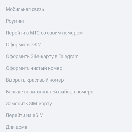
Premium
доступ
Мобильная связь
к геолокации
Подписка
Роуминг
Сертификаты
на гигабайты
безопасности
интернета,
фильмы,
Перейти в МТС со своим номером
Всё
музыка
и многое
под
Оформить eSIM
другое
рукой
Оформить SIM-карту в Telegram
в Мой МТС
Семейная
группа
Оформить чистый номер
Посмотрите,
что
Скидка
полезного
Выбрать красивый номер
на тарифы,
есть
общие
в нашем
Больше возможностей выбора номера
подписки
приложении
и услуги,
Заменить SIM-карту
доступ
КИОН
к геолокации
Перейти на eSIM
КИОН
Кино,
Музыка
музыка,
Для дома
книги