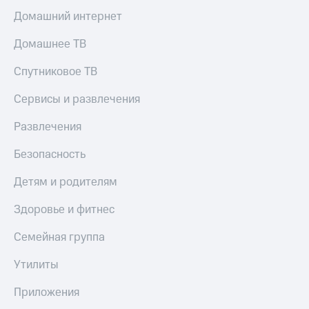
КИОН
и не
Домашний интернет
Строки
только
Домашнее ТВ
Live
Безопасность
Спутниковое ТВ
Гудок
Финансы
Сервисы и развлечения
Мой
Детям
МТС
и родителям
Развлечения
Все
Здоровье
приложения
Безопасность
и фитнес
Инвестиции
Детям и родителям
Приложения
от МТС
Получайте
Здоровье и фитнес
доход
Акции
онлайн
Семейная группа
Приложения
Страхование
КИОН
Утилиты
Покупка
КИОН
Приложения
полисов
Музыка
онлайн