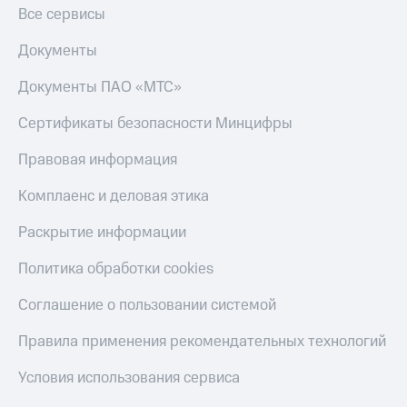
Все сервисы
КИОН
Скидка 30%
Строки
на связь
Документы
Live
С картой
Документы ПАО «МТС»
МТС
Гудок
Деньги
Сертификаты безопасности Минцифры
Мой
МТС
Правовая информация
МТС
Накопления
Комплаенс и деловая этика
Все
Откладывайте
приложения
деньги
Раскрытие информации
Финансы
и получайте
Инвестиции
доход 15%
Политика обработки cookies
Получайте
Акции
доход
Условия
Соглашение о пользовании системой
онлайн
пополнения
Правила применения рекомендательных технологий
Страхование
Скидка
30%
Условия использования сервиса
Покупка
на связь
полисов