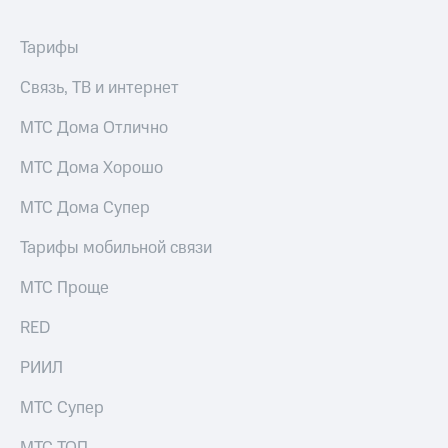
Интернет,
Выбрать
ТВ и телефон
красивый
для дома
номер
Тарифы
Заменить
Связь, ТВ и интернет
Услуги
SIM-
карту
МТС Дома Отлично
Личный
кабинет
Перейти
МТС Дома Хорошо
интернета
на
и
eSIM
МТС Дома Супер
ТВ
Личный
Для дома
кабинет
Тарифы мобильной связи
Выберите
спутникового
и подключите
ТВ
МТС Проще
ТВ
Скачать
с выгодным
приложение
RED
тарифом
Мой
МТС
РИИЛ
Акции
Тарифы
Интернет,
МТС Супер
ТВ и телефон
Видеонаблюдение
для дома