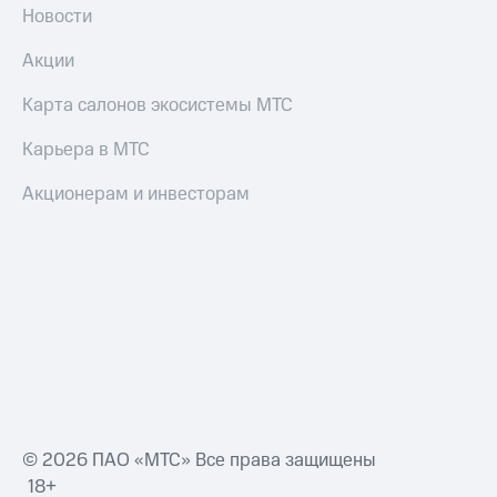
Новости
Настройки
автоплатежа
Акции
Пополнить
Карта салонов экосистемы МТС
номер
другого
Карьера в МТС
оператора
Акционерам и инвесторам
Оплата
интернета
и
ТВ
Переводы
с
телефона
на карту
МТС Pay
Оплата
© 2026 ПАО «МТС» Все права защищены
по QR-
18+