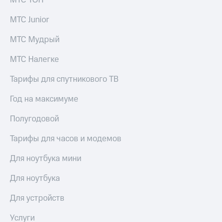
МТС ТОП
для дома
МТС Junior
Услуги
149 ₽/
мес
МТС Мудрый
Акции
МТС
МТС Налегке
Домашний
Premium
интернет
Тарифы для спутникового ТВ
Подписка
Домашнее
на гигабайты
ТВ
Год на максимуме
интернета,
фильмы,
Спутниковое
Полугодовой
музыка
ТВ
и многое
другое
Тарифы для часов и модемов
Перейти
в МТС
Семейная
Для ноутбука мини
со своим
группа
номером
Для ноутбука
Скидка
Поддержка
на тарифы,
Для устройств
общие
висы и подписки
подписки
Услуги
МТС
и услуги,