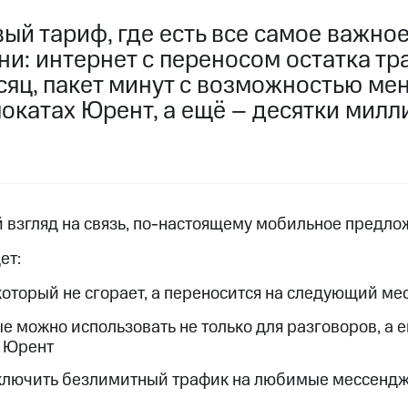
пасность
Финансы
Детям и родителям
Здоровье и 
ый тариф, где есть все самое важно
ильмы, музыка и многое другое
и: интернет с переносом остатка тр
ive
Гудок
Мой МТС
Все приложения
яц, пакет минут с возможностью мен
услуги, доступ к геолокации
окатах Юрент, а ещё – десятки милл
 в нашем приложении
 взгляд на связь,
по-настоящему
мобильное предло
ive
Гудок
Мой МТС
Все приложения
Инвестиции
ет:
который не сгорает, а переносится на следующий ме
ход 15%
е можно использовать не только для разговоров, а е
ер МТС
Настройки автоплатежа
Пополнить номер др
х Юрент
 на карту
МТС Pay
Оплата по QR-коду за границей
ключить безлимитный трафик на любимые мессендж
ые часы и трекеры
Умный дом
Планшеты
Акции и 