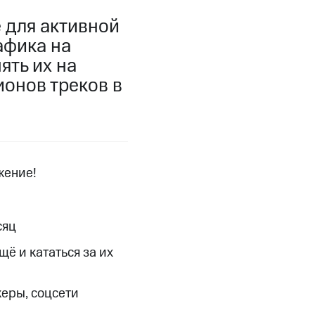
фитнес
Приложения от МТС
е для активной
афика на
Приложения
ять их на
Финансы
ионов треков в
жение!
сяц
щё и кататься за их
угого оператора
Оплата
Интернет-магазин
еры, соцсети
скидки
Все товары