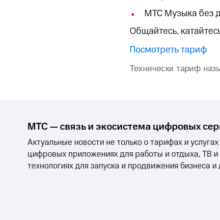
МТС Накопления
МТС Музыка без 
Откладывайте деньги и получайте до
Общайтесь, катайтесь
Акции
Условия пополнения
Посмотреть тариф
Скидка 30% на связь
Технически тариф наз
Тарифы RED, РИИЛ и МТС Супер дешев
Обзоры товаров
Скидки до 40%
МТС — связь и экосистема цифровых се
на смартфоны
Актуальные новости не только о тарифах и услугах
цифровых приложениях для работы и отдыха, ТВ и
при покупке со связью МТС
технологиях для запуска и продвижения бизнеса и