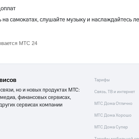
доплат
ход 15%
 на самокатах, слушайте музыку и наслаждайтесь ле
ывается МТС 24
ле при оплате с карты МТС Деньги
рвисов
Тарифы
 связи, но и новых продуктах МТС:
Связь, ТВ и интернет
 медиа, финансовых сервисах,
МТС Дома Отлично
 других сервисах компании
МТС Дома Хорошо
МТС Дома Супер