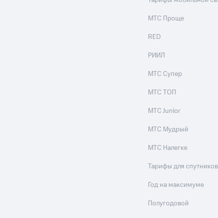
Тарифы мобильной св
МТС Проще
RED
РИИЛ
МТС Супер
МТС ТОП
МТС Junior
МТС Мудрый
МТС Налегке
Тарифы для спутников
Год на максимуме
Полугодовой