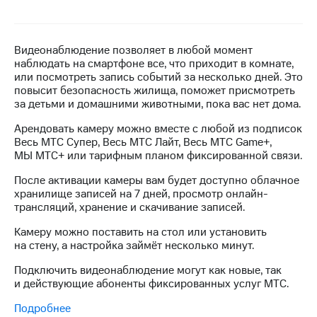
на связь
Роуминг
Тарифы
Видеонаблюдение позволяет в любой момент
RED,
наблюдать на смартфоне все, что приходит в комнате,
Семейная
РИИЛ
или посмотреть запись событий за несколько дней. Это
группа
и МТС
повысит безопасность жилища, поможет присмотреть
Супер
за детьми и домашними животными, пока вас нет дома.
Заказать
дешевле
SIM-
при
Арендовать камеру можно вместе с любой из подписок
карту
оплате
Весь МТС Супер, Весь МТС Лайт, Весь МТС Game+,
с карты
МЫ МТС+ или тарифным планом фиксированной связи.
Оформить
МТС
eSIM
Деньги
После активации камеры вам будет доступно облачное
хранилище записей на 7 дней, просмотр онлайн-
SIM-
Выберите
трансляций, хранение и скачивание записей.
карта
и подключите
для
ТВ
Камеру можно поставить на стол или установить
иностранцев
с выгодным
на стену, а настройка займёт несколько минут.
тарифом
Оформить
Подключить видеонаблюдение могут как новые, так
чистый
и действующие абоненты фиксированных услуг МТС.
Тарифы
номер
Подробнее