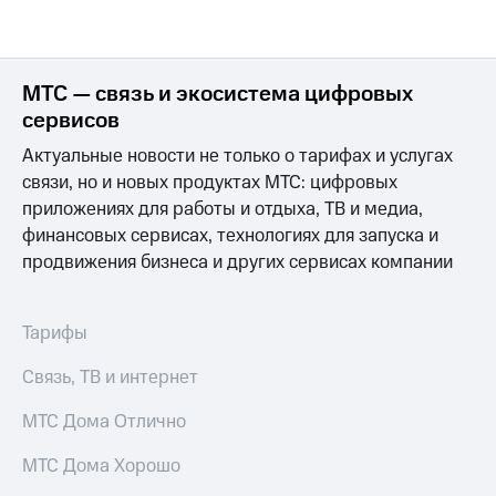
Интернет,
Выбрать
ТВ и телефон
красивый
для дома
номер
Заменить
МТС — связь и экосистема цифровых
Услуги
SIM-
сервисов
карту
Личный
Актуальные новости не только о тарифах и услугах
кабинет
Перейти
связи, но и новых продуктах МТС: цифровых
интернета
на
приложениях для работы и отдыха, ТВ и медиа,
и
eSIM
ТВ
финансовых сервисах, технологиях для запуска и
Личный
Для дома
продвижения бизнеса и других сервисах компании
кабинет
Выберите
спутникового
и подключите
ТВ
ТВ
Тарифы
Скачать
с выгодным
приложение
тарифом
Связь, ТВ и интернет
Мой
МТС
Акции
МТС Дома Отлично
Тарифы
Интернет,
ТВ и телефон
МТС Дома Хорошо
Видеонаблюдение
для дома