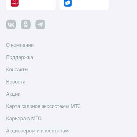
Настройки
автоплатежа
Пополнить
номер
другого
оператора
О компании
Оплата
Поддержка
интернета
и
Контакты
ТВ
Новости
Переводы
с
Акции
телефона
на карту
Карта салонов экосистемы МТС
МТС Pay
Карьера в МТС
Оплата
Акционерам и инвесторам
по QR-