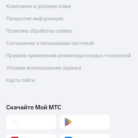
онлайн
Комплаенс и деловая этика
Тарифы
RED,
Скидка 30%
Раскрытие информации
РИИЛ
на связь
и МТС Супер
дешевле
Политика обработки cookies
С картой
при оплате
МТС
с карты
Соглашение о пользовании системой
Деньги
МТС Деньги
МТС
Правила применения рекомендательных технологий
Обзоры
Накопления
товаров
Условия использования сервиса
Откладывайте
Скидки
деньги
Карта сайта
до 40%
и получайте
доход 15%
на смартфоны
Платежи
при
Скачайте Мой МТС
и
покупке
переводы
со связью
МТС
Пополнить
номер
МТС