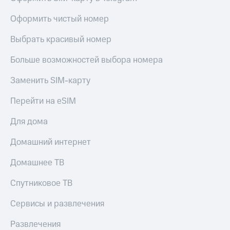
КИОН
и не
Строки
Оформить чистый номер
только
Live
Безопасность
Выбрать красивый номер
Гудок
Финансы
Больше возможностей выбора номера
Мой
Детям
Заменить SIM-карту
МТС
и родителям
Перейти на eSIM
Все
Здоровье
приложения
и фитнес
Для дома
Инвестиции
Приложения
Домашний интернет
от МТС
Получайте
Домашнее ТВ
доход
Акции
онлайн
Спутниковое ТВ
Приложения
Страхование
КИОН
Сервисы и развлечения
Покупка
КИОН
полисов
Развлечения
Музыка
онлайн