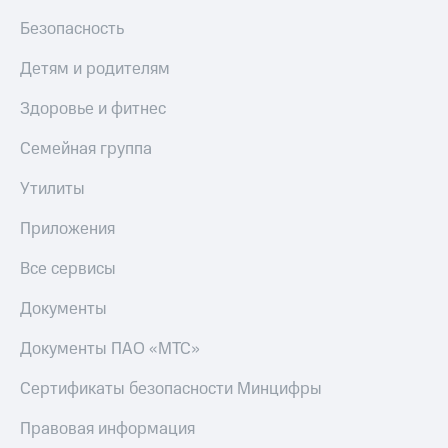
КИОН
Безопасность
Скидка 30%
Строки
на связь
Детям и родителям
Live
С картой
Здоровье и фитнес
МТС
Гудок
Деньги
Семейная группа
Мой
МТС
МТС
Накопления
Утилиты
Все
Откладывайте
Приложения
приложения
деньги
Финансы
и получайте
Все сервисы
Инвестиции
доход 15%
Документы
Получайте
Акции
доход
Условия
Документы ПАО «МТС»
онлайн
пополнения
Страхование
Сертификаты безопасности Минцифры
Скидка
30%
Покупка
Правовая информация
на связь
полисов