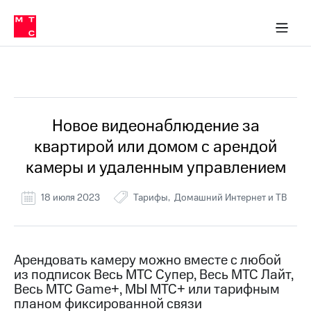
Перенести
ка 30% на связь
обильная связь
Сервисы и подписки
Интернет-магазин
Для дома
Скидка 30% на связь
Личные кабинеты
Финансы
Приложения
номер
ичные кабинеты
в МТС
Мобильная
связь
Все Новости
Тарифы
Интернет
и
ТВ
Услуги
Новое видеонаблюдение за
Спутниковое
квартирой или домом с арендой
ТВ
Роуминг
камеры и удаленным управлением
МТС
Деньги
18 июля 2023
Тарифы
Домашний Интернет и ТВ
Личный
кабинет
Мобильная связь
Скачать
Перенести
приложение
номер
Мой
в МТС
Арендовать камеру можно вместе с любой
МТС
из подписок Весь МТС Супер, Весь МТС Лайт,
Акции
Тарифы
Весь МТС Game+, МЫ МТС+ или тарифным
планом фиксированной связи
Скидка 30%
Услуги