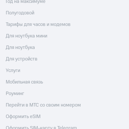
Год на максимуме
Premium
доступ
к геолокации
Полугодовой
Подписка
Сертификаты
на гигабайты
Тарифы для часов и модемов
безопасности
интернета,
фильмы,
Для ноутбука мини
Всё
музыка
и многое
под
Для ноутбука
другое
рукой
в Мой МТС
Семейная
Для устройств
группа
Посмотрите,
Услуги
что
Скидка
полезного
на тарифы,
Мобильная связь
есть
общие
в нашем
подписки
Роуминг
приложении
и услуги,
доступ
Перейти в МТС со своим номером
КИОН
к геолокации
КИОН
Оформить eSIM
Кино,
Музыка
музыка,
Оформить SIM-карту в Telegram
книги