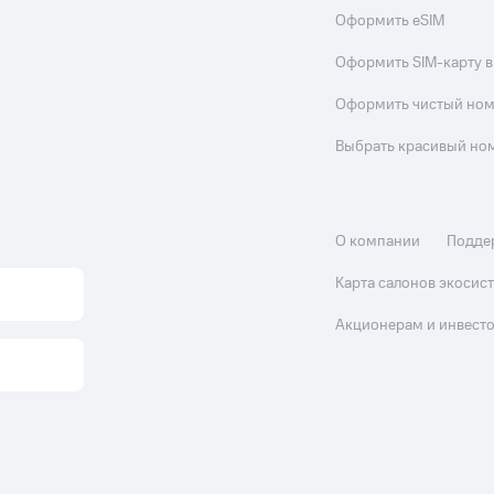
Оформить eSIM
Оформить SIM-карту в
Оформить чистый но
Выбрать красивый но
О компании
Подде
Карта салонов экоси
Акционерам и инвест