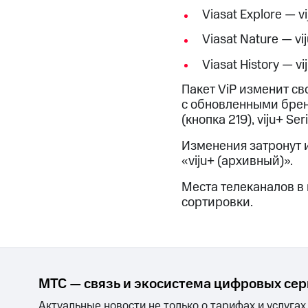
МТС Накопления
Viasat Explore — vi
Откладывайте деньги и получайте до
Viasat Nature — vi
Акции
Условия пополнения
Viasat History — vi
Скидка 30% на связь
Пакет ViP изменит сво
с обновленными бренда
Тарифы RED, РИИЛ и МТС Супер дешев
(кнопка 219), viju+ Seri
Обзоры товаров
Изменения затронут и
«viju+ (архивный)».
Скидки до 40%
Места телеканалов в
на смартфоны
сортировки.
при покупке со связью МТС
МТС — связь и экосистема цифровых се
Актуальные новости не только о тарифах и услугах