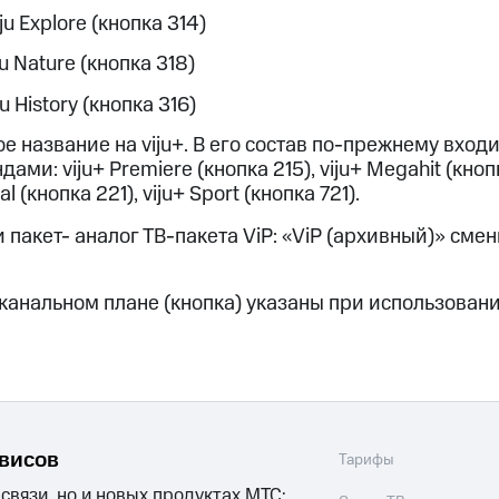
ju Explore (кнопка 314)
ход 15%
ju Nature (кнопка 318)
ju History (кнопка 316)
е название на viju+. В его состав
по-прежнему
входи
ми: viju+ Premiere (кнопка 215), viju+ Megahit (кнопк
ле при оплате с карты МТС Деньги
al (кнопка 221), viju+ Sport (кнопка 721).
 пакет- аналог
ТВ-пакета
ViP: «ViP (архивный)» смен
 канальном плане (кнопка) указаны при использован
рвисов
Тарифы
 связи, но и новых продуктах МТС: