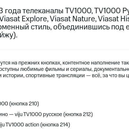
пасность
Финансы
Детям и родителям
Здоровье и 
3 года телеканалы TV1000, TV1000 Р
ильмы, музыка и многое другое
Viasat Explore, Viasat Nature, Viasat H
ive
Гудок
Мой МТС
Все приложения
рменный стиль, объединившись под
услуги, доступ к геолокации
и́жу).
утся на прежних кнопках, контентное наполнение та
 в нашем приложении
оступны любимые фильмы и сериалы, документальн
 истории, спортивные трансляции — всё, за что вы 
ive
Гудок
Мой МТС
Все приложения
Инвестиции
ход 15%
000 (кнопка 210)
ер МТС
Настройки автоплатежа
Пополнить номер др
 на карту
МТС Pay
Оплата по QR-коду за границей
но — viju TV1000 русское (кнопка 212)
ые часы и трекеры
Умный дом
Планшеты
Акции и 
ju TV1000 action (кнопка 214)