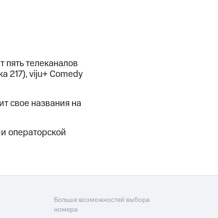
т пять телеканалов
а 217), viju+ Comedy
ит свое названия на
ии операторской
Больше возможностей выбора
номера