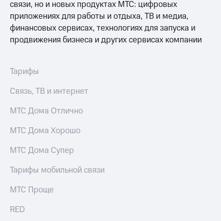
связи, но и новых продуктах МТС: цифровых
для дома
приложениях для работы и отдыха, ТВ и медиа,
Услуги
149 ₽/
финансовых сервисах, технологиях для запуска и
мес
продвижения бизнеса и других сервисах компании
Акции
МТС
Домашний
Premium
интернет
Тарифы
Подписка
Домашнее
на гигабайты
Связь, ТВ и интернет
ТВ
интернета,
фильмы,
МТС Дома Отлично
Спутниковое
музыка
ТВ
и многое
МТС Дома Хорошо
другое
Перейти
МТС Дома Супер
в МТС
Семейная
со своим
группа
Тарифы мобильной связи
номером
Скидка
МТС Проще
Поддержка
на тарифы,
общие
RED
висы и подписки
подписки
МТС
и услуги,