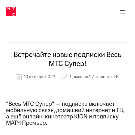
Перенести
ка 30% на связь
обильная связь
Сервисы и подписки
Интернет-магазин
Для дома
Скидка 30% на связь
Личные кабинеты
Финансы
Приложения
номер
ичные кабинеты
в МТС
Мобильная
связь
Все Новости
Тарифы
Интернет
и
ТВ
Услуги
Встречайте новые подписки Весь
Спутниковое
МТС Супер!
ТВ
Роуминг
МТС
13 октября 2022
Домашний Интернет и ТВ
Деньги
Личный
кабинет
Мобильная связь
Скачать
Перенести
"Весь МТС Супер" — подписка включает
приложение
номер
мобильную связь, домашний интернет и ТВ,
Мой
в МТС
МТС
а ещё онлайн-кинотеатр KION и подписку
Акции
МАТЧ Премьер.
Тарифы
Скидка 30%
Услуги