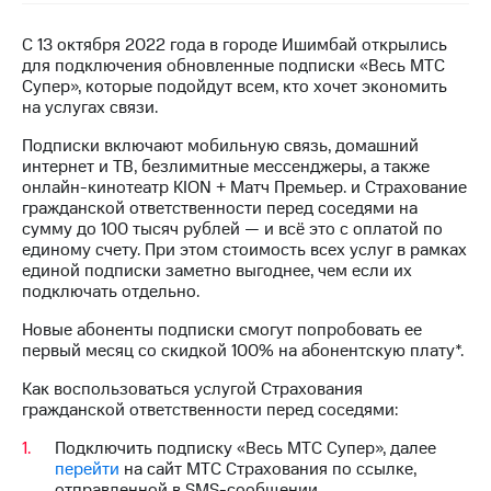
на связь
С 13 октября 2022 года в городе Ишимбай открылись
Роуминг
Тарифы
для подключения обновленные подписки «Весь МТС
RED,
Супер», которые подойдут всем, кто хочет экономить
Семейная
РИИЛ
на услугах связи.
группа
и МТС
Супер
Подписки включают мобильную связь, домашний
Заказать
дешевле
интернет и ТВ, безлимитные мессенджеры, а также
SIM-
при
онлайн-кинотеатр KION + Матч Премьер. и Страхование
карту
оплате
гражданской ответственности перед соседями на
с карты
сумму до 100 тысяч рублей — и всё это с оплатой по
Оформить
МТС
единому счету. При этом стоимость всех услуг в рамках
eSIM
Деньги
единой подписки заметно выгоднее, чем если их
подключать отдельно.
SIM-
Выберите
карта
Новые абоненты подписки смогут попробовать ее
и подключите
для
первый месяц со скидкой 100% на абонентскую плату*.
ТВ
иностранцев
с выгодным
Как воспользоваться услугой Страхования
тарифом
гражданской ответственности перед соседями:
Оформить
чистый
Подключить подписку «Весь МТС Супер», далее
Тарифы
номер
перейти
на сайт МТС Страхования по ссылке,
отправленной в
SMS-сообщении.