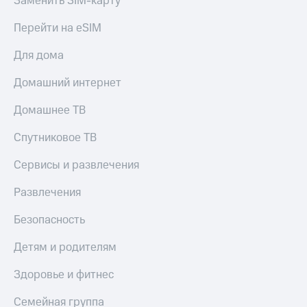
Заменить SIM-карту
КИОН
Скидка 30%
Перейти на eSIM
Строки
на связь
Для дома
Live
С картой
МТС
Домашний интернет
Гудок
Деньги
Мой
Домашнее ТВ
МТС
МТС
Накопления
Спутниковое ТВ
Все
Откладывайте
приложения
деньги
Сервисы и развлечения
Финансы
и получайте
Инвестиции
доход 15%
Развлечения
Получайте
Акции
Безопасность
доход
Условия
онлайн
пополнения
Детям и родителям
Страхование
Скидка
Здоровье и фитнес
30%
Покупка
на связь
Семейная группа
полисов