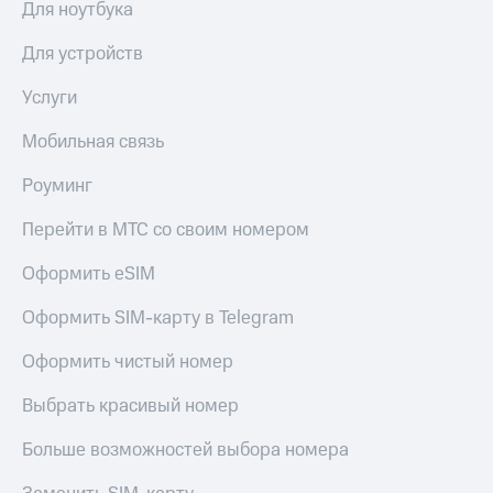
Для ноутбука
КИОН
и не
Строки
только
Для устройств
Live
Безопасность
Услуги
Гудок
Финансы
Мобильная связь
Мой
Детям
МТС
Роуминг
и родителям
Все
Здоровье
Перейти в МТС со своим номером
приложения
и фитнес
Оформить eSIM
Инвестиции
Приложения
от МТС
Оформить SIM-карту в Telegram
Получайте
доход
Акции
Оформить чистый номер
онлайн
Приложения
Выбрать красивый номер
Страхование
КИОН
Больше возможностей выбора номера
Покупка
КИОН
полисов
Музыка
онлайн