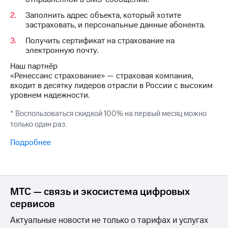
Интернет,
Выбрать
ТВ и телефон
красивый
Заполнить адрес объекта, который хотите
для дома
номер
застраховать, и персональные данные абонента.
Заменить
Получить сертификат на страхование на
Услуги
SIM-
электронную почту.
карту
Наш партнёр
Личный
«Ренессанс страхование» — страховая компания,
кабинет
Перейти
входит в десятку лидеров отрасли в России с высоким
интернета
на
уровнем надежности.
и
eSIM
ТВ
* Воспользоваться скидкой 100% на первый месяц можно
Личный
Для дома
только один раз.
кабинет
Выберите
спутникового
и подключите
Подробнее
ТВ
ТВ
Скачать
с выгодным
приложение
тарифом
Мой
МТС
МТС — связь и экосистема цифровых
Акции
Тарифы
сервисов
Интернет,
ТВ и телефон
Актуальные новости не только о тарифах и услугах
Видеонаблюдение
для дома