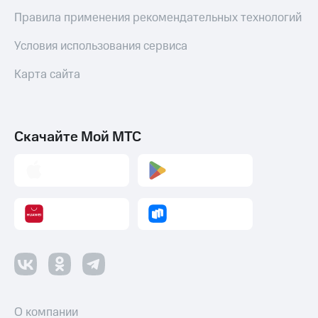
Правила применения рекомендательных технологий
Настройки
автоплатежа
Условия использования сервиса
Пополнить
Карта сайта
номер
другого
оператора
Оплата
Скачайте Мой МТС
интернета
и
ТВ
Переводы
с
телефона
на карту
МТС Pay
Оплата
по QR-
О компании