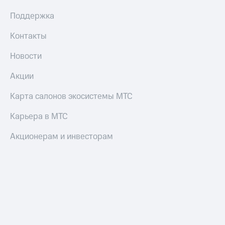
коду
за границей
Поддержка
тернет-магазин
Контакты
Смартфоны
Новости
Наушники
и
Акции
колонки
Карта салонов экосистемы МТС
Умные
часы
и
Карьера в МТС
трекеры
Акционерам и инвесторам
Умный
дом
Планшеты
Акции
и
скидки