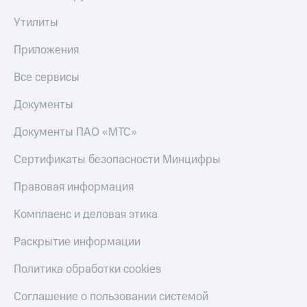
онлайн
Тарифы
Утилиты
RED,
Скидка 30%
РИИЛ
на связь
Приложения
и МТС Супер
дешевле
С картой
Все сервисы
при оплате
МТС
с карты
Деньги
Документы
МТС Деньги
МТС
Документы ПАО «МТС»
Обзоры
Накопления
товаров
Сертификаты безопасности Минцифры
Откладывайте
Скидки
деньги
Правовая информация
до 40%
и получайте
доход 15%
на смартфоны
Комплаенс и деловая этика
Платежи
при
и
Раскрытие информации
покупке
переводы
со связью
МТС
Политика обработки cookies
Пополнить
номер
Соглашение о пользовании системой
МТС