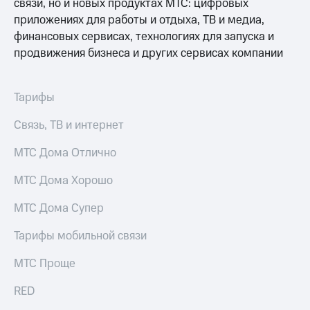
связи, но и новых продуктах МТС: цифровых
для дома
приложениях для работы и отдыха, ТВ и медиа,
Услуги
149 ₽/
финансовых сервисах, технологиях для запуска и
мес
продвижения бизнеса и других сервисах компании
Акции
МТС
Домашний
Premium
интернет
Тарифы
Подписка
Домашнее
Связь, ТВ и интернет
на гигабайты
ТВ
интернета,
МТС Дома Отлично
фильмы,
Спутниковое
музыка
ТВ
и многое
МТС Дома Хорошо
другое
Перейти
МТС Дома Супер
в МТС
Семейная
со своим
группа
Тарифы мобильной связи
номером
Скидка
МТС Проще
Поддержка
на тарифы,
общие
RED
висы и подписки
подписки
МТС
и услуги,