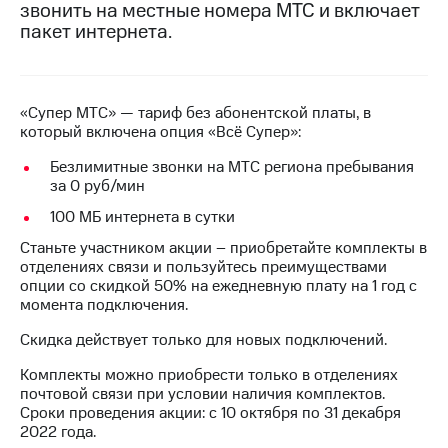
звонить на местные номера МТС и включает
на связь
пакет интернета.
Роуминг
Тарифы
RED,
Семейная
РИИЛ
группа
и МТС
«Супер МТС» — тариф без абонентской платы, в
Супер
который включена опция «Всё Супер»:
Заказать
дешевле
SIM-
Безлимитные звонки на МТС региона пребывания
при
карту
за 0 руб/мин
оплате
с карты
100 МБ интернета в сутки
Оформить
МТС
eSIM
Деньги
Станьте участником акции – приобретайте комплекты в
отделениях связи и пользуйтесь преимуществами
SIM-
Выберите
опции со скидкой 50% на ежедневную плату на 1 год с
карта
и подключите
момента подключения.
для
ТВ
иностранцев
с выгодным
Скидка действует только для новых подключений.
тарифом
Комплекты можно приобрести только в отделениях
Оформить
почтовой связи при условии наличия комплектов.
чистый
Тарифы
Сроки проведения акции: с 10 октября по 31 декабря
номер
2022 года.