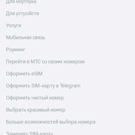
Для ноутбука
КИОН
и не
Строки
только
Для устройств
Live
Безопасность
Услуги
Гудок
Финансы
Мобильная связь
Мой
Детям
Роуминг
МТС
и родителям
Все
Перейти в МТС со своим номером
Здоровье
приложения
и фитнес
Оформить eSIM
Инвестиции
Приложения
от МТС
Оформить SIM-карту в Telegram
Получайте
доход
Акции
Оформить чистый номер
онлайн
Приложения
Выбрать красивый номер
Страхование
КИОН
Больше возможностей выбора номера
Покупка
КИОН
полисов
Музыка
Заменить SIM-карту
онлайн