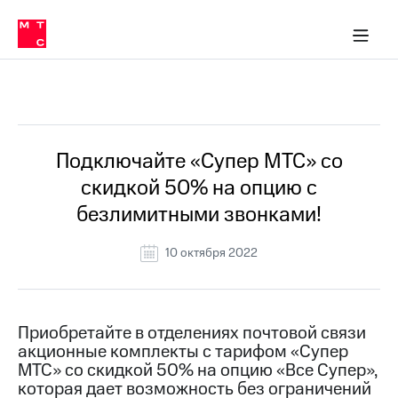
Перенести
ка 30% на связь
обильная связь
Сервисы и подписки
Интернет-магазин
Для дома
Скидка 30% на связь
Личные кабинеты
Финансы
Приложения
номер
ичные кабинеты
в МТС
Мобильная
связь
Все Новости
Тарифы
Интернет
и
ТВ
Услуги
Подключайте «Супер МТС» со
Спутниковое
скидкой 50% на опцию с
ТВ
Роуминг
безлимитными звонками!
МТС
Деньги
10 октября 2022
Личный
кабинет
Мобильная связь
Скачать
Перенести
приложение
номер
Мой
в МТС
Приобретайте в отделениях почтовой связи
МТС
акционные комплекты с тарифом «Супер
Акции
Тарифы
МТС» со скидкой 50% на опцию «Все Супер»,
которая дает возможность без ограничений
Скидка 30%
Услуги