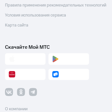
Правила применения рекомендательных технологий
Настройки
автоплатежа
Условия использования сервиса
Пополнить
Карта сайта
номер
другого
оператора
Оплата
Скачайте Мой МТС
интернета
и
ТВ
Переводы
с
телефона
на карту
МТС Pay
Оплата
по QR-
О компании