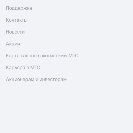
коду
за границей
Поддержка
тернет-магазин
Контакты
Смартфоны
Новости
Наушники
и
Акции
колонки
Карта салонов экосистемы МТС
Умные
часы
Карьера в МТС
и
трекеры
Акционерам и инвесторам
Умный
дом
Планшеты
Акции
и
скидки