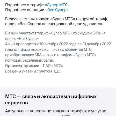
Интернет,
Выбрать
Подробнее о тарифе
«Супер МТС»
ТВ и телефон
красивый
Подробнее об опции
«Все Супер»
для дома
номер
В случае смены тарифа «Супер МТС» на другой тариф,
Заменить
опция «Все Супер» по специальной цене удаляется.
Услуги
SIM-
карту
В акции участвует тариф «Супер МТС» со скидкой 50% на
Личный
опцию «Все Супер».
кабинет
Перейти
интернета
Акция проводится с 10 октября 2022 года по 31 декабря 2022
на
и
года для физических лиц — новых абонентов МТС,
eSIM
ТВ
приобретающих SIM-карты с тарифом «Супер МТС»
Личный
Для дома
почтовых отделениях связи.
кабинет
Выберите
Организатор акции – ПАО «МТС».
спутникового
и подключите
Все цены указаны с учетом НДС.
ТВ
ТВ
Скачать
с выгодным
приложение
тарифом
Мой
МТС
МТС — связь и экосистема цифровых
Акции
Тарифы
сервисов
Интернет,
ТВ и телефон
Актуальные новости не только о тарифах и услугах
Видеонаблюдение
для дома