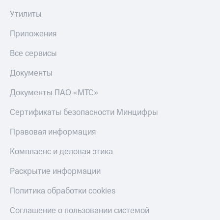
онлайн
Тарифы
Утилиты
RED,
Скидка 30%
РИИЛ
на связь
Приложения
и МТС Супер
дешевле
С картой
Все сервисы
при оплате
МТС
с карты
Деньги
Документы
МТС Деньги
МТС
Документы ПАО «МТС»
Обзоры
Накопления
товаров
Сертификаты безопасности Минцифры
Откладывайте
Скидки
деньги
Правовая информация
до 40%
и получайте
доход 15%
на смартфоны
Комплаенс и деловая этика
Платежи
при
и
Раскрытие информации
покупке
переводы
со связью
Политика обработки cookies
МТС
Пополнить
номер
Соглашение о пользовании системой
МТС