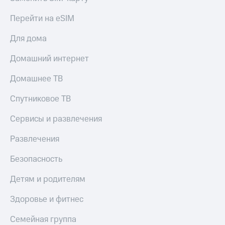
КИОН
Скидка 30%
Перейти на eSIM
Строки
на связь
Для дома
Live
С картой
МТС
Домашний интернет
Гудок
Деньги
Домашнее ТВ
Мой
МТС
МТС
Накопления
Спутниковое ТВ
Все
Откладывайте
приложения
Сервисы и развлечения
деньги
Финансы
и получайте
Инвестиции
Развлечения
доход 15%
Получайте
Акции
Безопасность
доход
Условия
онлайн
пополнения
Детям и родителям
Страхование
Скидка
Здоровье и фитнес
30%
Покупка
на связь
Семейная группа
полисов