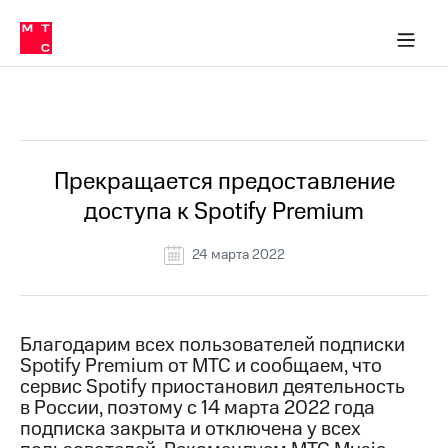
Перенести
ка 30% на связь
обильная связь
Сервисы и подписки
Интернет-магазин
Для дома
Скидка 30% на связь
Личные кабинеты
Финансы
Приложения
номер
ичные кабинеты
в МТС
Мобильная
связь
Все Новости
Тарифы
Интернет
и
ТВ
Услуги
Прекращается предоставление
Спутниковое
доступа к Spotify Premium
ТВ
Роуминг
МТС
24 марта 2022
Деньги
Личный
кабинет
Мобильная связь
Скачать
Перенести
Благодарим всех пользователей подписки
приложение
номер
Spotify Premium от МТС и сообщаем, что
Мой
в МТС
МТС
сервис Spotify приостановил деятельность
Акции
в России, поэтому с 14 марта 2022 года
Тарифы
подписка закрыта и отключена у всех
Скидка 30%
Услуги