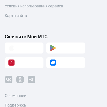
Условия использования сервиса
Настройки
автоплатежа
Карта сайта
Пополнить
номер
другого
оператора
Скачайте Мой МТС
Оплата
интернета
и
ТВ
Переводы
с
телефона
на карту
МТС Pay
О компании
Оплата
по QR-
Поддержка