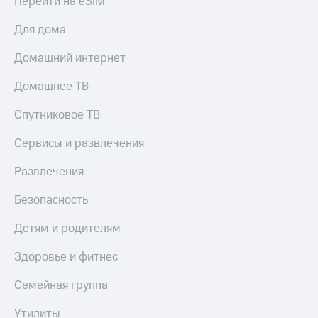
Перейти на eSIM
КИОН
Скидка 30%
Для дома
Строки
на связь
Домашний интернет
Live
С картой
МТС
Домашнее ТВ
Гудок
Деньги
Мой
Спутниковое ТВ
МТС
МТС
Накопления
Сервисы и развлечения
Все
Откладывайте
приложения
деньги
Развлечения
Финансы
и получайте
Инвестиции
доход 15%
Безопасность
Получайте
Акции
Детям и родителям
доход
Условия
онлайн
пополнения
Здоровье и фитнес
Страхование
Скидка
Семейная группа
30%
Покупка
на связь
Утилиты
полисов