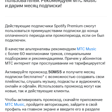
пользователей. Рекомендуем МТС Music
на связь
и дарим месяц подписки!
Роуминг
Тарифы
RED,
Семейная
РИИЛ
Действующие подписчики Spotify Premium смогут
группа
и МТС
пользоваться преимуществами подписки до конца
Супер
оплаченного периода или промопериода, если он был
Заказать
дешевле
подключен.
SIM-
при
карту
оплате
В качестве альтернативы рекомендуем
МТС Music
с карты
с более 60 миллионами треков, специальными
Оформить
МТС
подборками и рекомендациями. Причем у абонентов
eSIM
Деньги
МТС интернет при прослушивании не тарифицируется!
SIM-
Выберите
Активируйте промокод
S0M5S
и получите месяц
карта
и подключите
подписки бесплатно* с возможностью создавать свои
для
ТВ
плейлисты, слушать музыку, подкасты и аудиокниги,
иностранцев
с выгодным
онлайн и офлайн. Использовать промокод могут как
тарифом
новые, так и действующие клиенты.
Оформить
чистый
Чтобы активировать промокод, скачайте приложение
Тарифы
номер
МТС Music
, пройдите авторизацию, зайдите в свой
профиль на главном экране и введите его в разделе