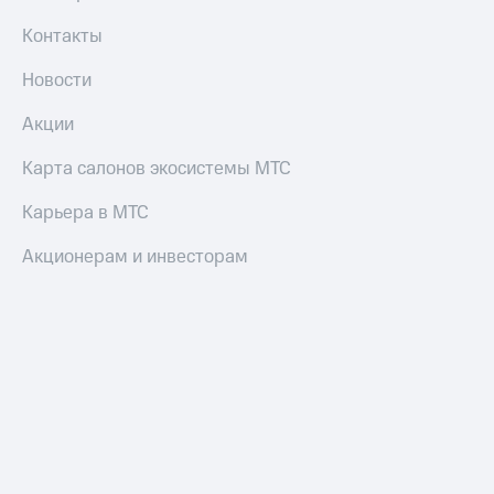
коду
за границей
Контакты
тернет-магазин
Новости
Смартфоны
Акции
Наушники
и
Карта салонов экосистемы МТС
колонки
Карьера в МТС
Умные
часы
и
Акционерам и инвесторам
трекеры
Умный
дом
Планшеты
Акции
и
скидки