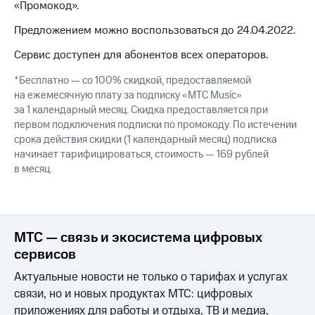
Интернет,
Выбрать
«Промокод».
ТВ и телефон
красивый
для дома
номер
Предложением можно воспользоваться до 24.04.2022.
Сервис доступен для абонентов всех операторов.
Заменить
Услуги
SIM-
*Бесплатно — со 100% скидкой, предоставляемой
карту
Личный
на ежемесячную плату за подписку «МТС Music»
кабинет
Перейти
за 1 календарный месяц. Скидка предоставляется при
интернета
на
первом подключения подписки по промокоду. По истечении
и
eSIM
срока действия скидки (1 календарный месяц) подписка
ТВ
начинает тарифицироваться, стоимость — 169 рублей
Личный
Для дома
в месяц.
кабинет
Выберите
спутникового
и подключите
ТВ
ТВ
Скачать
с выгодным
приложение
тарифом
МТС — связь и экосистема цифровых
Мой
сервисов
МТС
Акции
Тарифы
Актуальные новости не только о тарифах и услугах
Интернет,
связи, но и новых продуктах МТС: цифровых
ТВ и телефон
Видеонаблюдение
для дома
приложениях для работы и отдыха, ТВ и медиа,