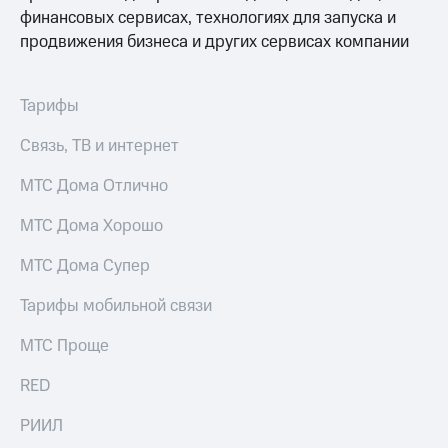
для дома
финансовых сервисах, технологиях для запуска и
продвижения бизнеса и других сервисах компании
Услуги
149 ₽/
мес
Акции
Тарифы
МТС
Домашний
Premium
интернет
Связь, ТВ и интернет
Подписка
Домашнее
на гигабайты
МТС Дома Отлично
ТВ
интернета,
фильмы,
МТС Дома Хорошо
Спутниковое
музыка
ТВ
и многое
МТС Дома Супер
другое
Перейти
Тарифы мобильной связи
в МТС
Семейная
со своим
группа
МТС Проще
номером
Скидка
RED
Поддержка
на тарифы,
общие
РИИЛ
висы и подписки
подписки
МТС
и услуги,