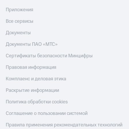
онлайн
Тарифы
Приложения
RED,
Скидка 30%
РИИЛ
на связь
Все сервисы
и МТС Супер
дешевле
С картой
Документы
при оплате
МТС
с карты
Деньги
Документы ПАО «МТС»
МТС Деньги
МТС
Сертификаты безопасности Минцифры
Обзоры
Накопления
товаров
Правовая информация
Откладывайте
Скидки
деньги
до 40%
Комплаенс и деловая этика
и получайте
доход 15%
на смартфоны
Раскрытие информации
Платежи
при
и
Политика обработки cookies
покупке
переводы
со связью
МТС
Соглашение о пользовании системой
Пополнить
номер
Правила применения рекомендательных технологий
МТС