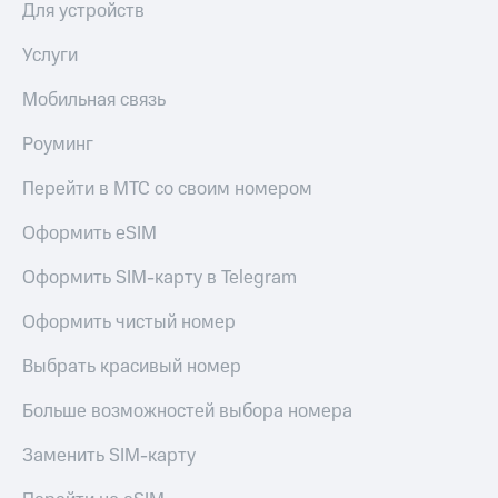
Для устройств
КИОН
и не
Строки
только
Услуги
Live
Безопасность
Мобильная связь
Гудок
Финансы
Роуминг
Мой
Детям
МТС
Перейти в МТС со своим номером
и родителям
Все
Здоровье
Оформить eSIM
приложения
и фитнес
Оформить SIM-карту в Telegram
Инвестиции
Приложения
от МТС
Оформить чистый номер
Получайте
доход
Акции
Выбрать красивый номер
онлайн
Приложения
Больше возможностей выбора номера
Страхование
КИОН
Покупка
Заменить SIM-карту
КИОН
полисов
Музыка
онлайн